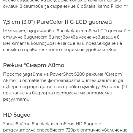
лесно създаване на резервни копия в компютър или
онлайн в сайтове за съхранение в облака, като Flickr™*
7,5 cm (3,0") PureColor II G LCD дисплей
Големият, издръжлив и висококачествен LCD дисплей с
отлична видимост ви позволява лесна навигация в
менютата, композиране на сцени и преглеждане на
снимки и прави тяхното споделяне удоволствие.
Режим "Смарт Авто"
Просто задайте на PowerShot S200 режима "Смарт
Авто" и оставете фотоапарата интелигентно да
избере подходящите настройки измежду 36 сцени (21
при запис на видео) за постигане на оптимални
резултати.
HD видео
Записвайте висококачествено HD видео с
разделителна способност 720p с оптично увеличение