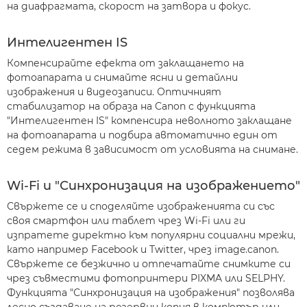
на диафрагмата, скорост на затвора и фокус.
Интелигентен IS
Компенсирайте ефекта от заклащането на
фотоапарата и снимайте ясни и детайлни
изображения и видеозаписи. Оптичният
стабилизатор на образа на Canon с функцията
"Интелигентен IS" компенсира неволното заклащане
на фотоапарата и подбира автоматично един от
седем режима в зависимост от условията на снимане.
Wi-Fi и "Синхронизация на изображението"
Свържете се и споделяйте изображенията си със
своя смартфон или таблет чрез Wi-Fi или ги
изпратете директно към популярни социални мрежи,
като например Facebook и Twitter, чрез image.canon.
Свържете се безжично и отпечатайте снимките си
чрез съвместими фотопринтери PIXMA или SELPHY.
Функцията "Синхронизация на изображения" позволява