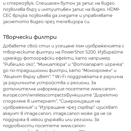
и стереозвук. Специален бутон за запис на видео
позволява бърз и интуитивен запис на видео. HDMI-
CEC връзка позволява да гледате и управлявате
заснетото видео чрез телевизора си.
Творчески филтри
Добавете свой стил и усещане към изображенията с
творческите филтри на PowerShot S200. Избирайте
измежду фотографски ефекти, като например
"Рибешко око", "Миниатюра" и "Фотоапарат играчка"
до по-традиционни филтри, като "Монохромен" и
"Акцент върху цвят". * Wi-Fi поддръжката е различна
за различните устройства и региони. За
допълнителна информация посетете www.canon-
europe.com/wirelesscompactsФункциите "Директно
споделяне в интернет", "Синхронизация на
изображения" и "Изпращане чрез сървър" изискват
акаунт в image.canon. image.canon може да не се
поддържа в някои държави или региони. За
подробности посетете www.canon-