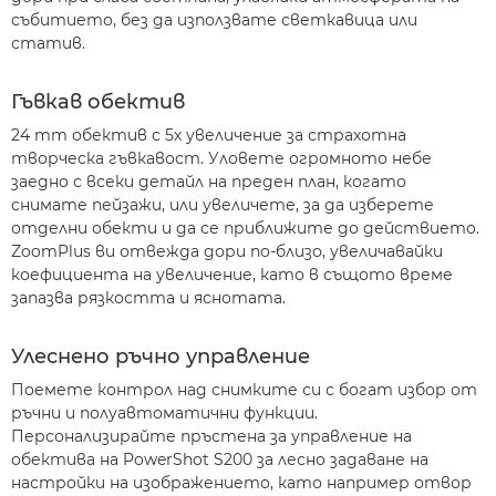
събитието, без да използвате светкавица или
статив.
Гъвкав обектив
24 mm обектив с 5х увеличение за страхотна
творческа гъвкавост. Уловете огромното небе
заедно с всеки детайл на преден план, когато
снимате пейзажи, или увеличете, за да изберете
отделни обекти и да се приближите до действието.
ZoomPlus ви отвежда дори по-близо, увеличавайки
коефициента на увеличение, като в същото време
запазва рязкостта и яснотата.
Улеснено ръчно управление
Поемете контрол над снимките си с богат избор от
ръчни и полуавтоматични функции.
Персонализирайте пръстена за управление на
обектива на PowerShot S200 за лесно задаване на
настройки на изображението, като например отвор