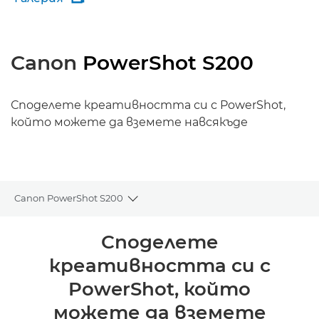
Canon
PowerShot S200
Споделете креативността си с PowerShot,
който можете да вземете навсякъде
Canon PowerShot S200
Toggle breadcrumbs
Преглед
Споделете
креативността си с
Спецификации
PowerShot, който
можете да вземете