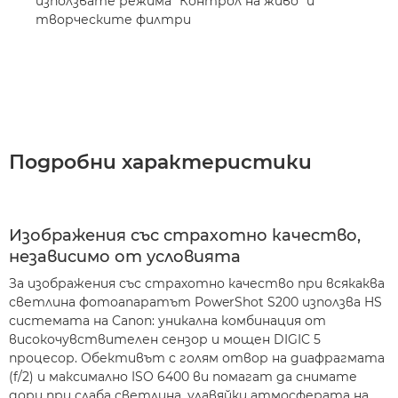
използвате режима "Контрол на живо" и
творческите филтри
Подробни характеристики
Изображения със страхотно качество,
независимо от условията
За изображения със страхотно качество при всякаква
светлина фотоапаратът PowerShot S200 използва HS
системата на Canon: уникална комбинация от
високочувствителен сензор и мощен DIGIC 5
процесор. Обективът с голям отвор на диафрагмата
(f/2) и максимално ISO 6400 ви помагат да снимате
дори при слаба светлина, улавяйки атмосферата на