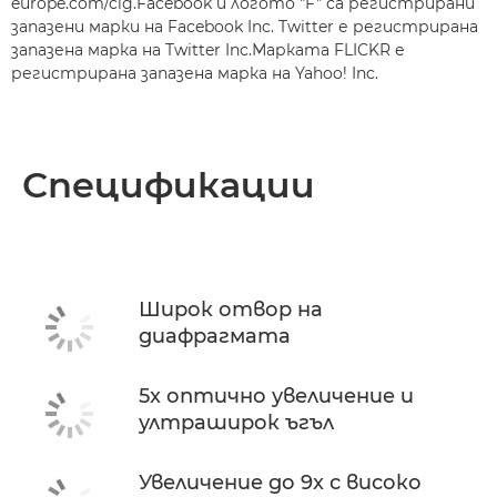
europe.com/cig.Facebook и логото "F" са регистрирани
запазени марки на Facebook Inc. Twitter е регистрирана
запазена марка на Twitter Inc.Марката FLICKR е
регистрирана запазена марка на Yahoo! Inc.
Спецификации
Широк отвор на
диафрагмата
5x оптично увеличение и
ултраширок ъгъл
Увеличение до 9x с високо