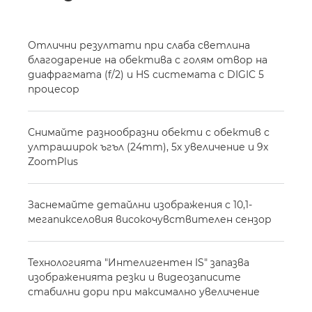
Отлични резултати при слаба светлина
благодарение на обектива с голям отвор на
диафрагмата (f/2) и HS системата с DIGIC 5
процесор
Снимайте разнообразни обекти с обектив с
ултраширок ъгъл (24mm), 5х увеличение и 9x
ZoomPlus
Заснемайте детайлни изображения с 10,1-
мегапикселовия високочувствителен сензор
Технологията "Интелигентен IS" запазва
изображенията резки и видеозаписите
стабилни дори при максимално увеличение