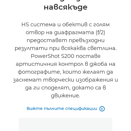
навсякъде
HS система и обектив с голям
отвор на диафрагмата (f/2)
предоставят превъзходни
резултати при всякаква светлина.
PowerShot S200 поставя
артистичния контрол в джоба на
фотографите, които желаят да
заснемат творчески изображения и
да ги споделят, докато са в
движение.
Вижте пълните спецификации
