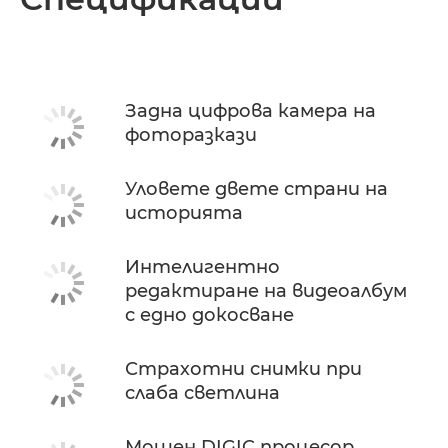
Спецификации
Задна цифрова камера на
фоторазкази
Уловете двете страни на
историята
Интелигентно
редактиране на видеоалбум
с едно докосване
Страхотни снимки при
слаба светлина
Мощен DIGIC процесор