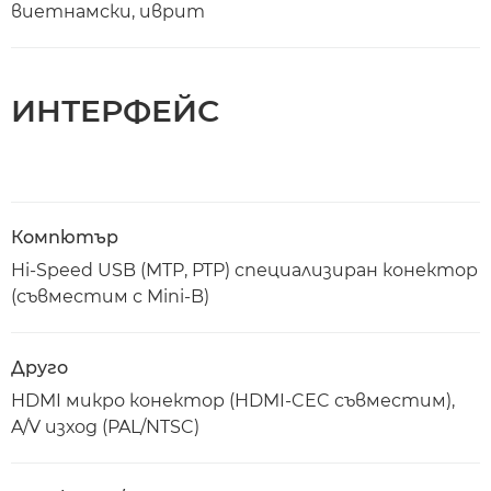
виетнамски, иврит
ИНТЕРФЕЙС
Компютър
Hi-Speed USB (MTP, PTP) специализиран конектор
(съвместим с Mini-B)
Друго
HDMI микро конектор (HDMI-CEC съвместим),
A/V изход (PAL/NTSC)