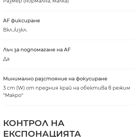
Размер (нормална, малка)
AF фиксиране
Вкл./изкл.
Лъч за подпомагане на AF
Да
Минимално разстояние на фокусиране
3 cm (W) от предния край на обектива в режим
"Макро"
КОНТРОЛ НА
ЕКСПОНАЦИЯТА