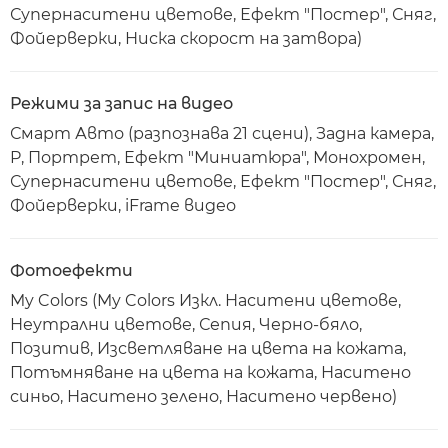
Супернаситени цветове, Ефект "Постер", Сняг,
Фойерверки, Ниска скорост на затвора)
Режими за запис на видео
Смарт Авто (разпознава 21 сцени), Задна камера,
P, Портрет, Ефект "Миниатюра", Монохромен,
Супернаситени цветове, Ефект "Постер", Сняг,
Фойерверки, iFrame видео
Фотоефекти
My Colors (My Colors Изкл. Наситени цветове,
Неутрални цветове, Сепия, Черно-бяло,
Позитив, Изсветляване на цвета на кожата,
Потъмняване на цвета на кожата, Наситено
синьо, Наситено зелено, Наситено червено)