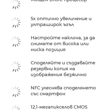
5x оптично увеличение и
ултраширок ъгъл
Настройте наклона, за да
снимате от висока или
ниска позиция
Споделяйте и създавайте
резервни копия на
изображения безжично
NFC улеснява споделянето
със смартфон
12,1-мегапикселов CMOS