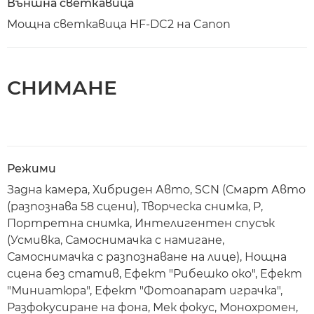
Външна светкавица
Мощна светкавица HF-DC2 на Canon
СНИМАНЕ
Режими
Задна камера, Хибриден Авто, SCN (Смарт Авто
(разпознава 58 сцени), Творческа снимка, P,
Портретна снимка, Интелигентен спусък
(Усмивка, Самоснимачка с намигане,
Самоснимачка с разпознаване на лице), Нощна
сцена без статив, Ефект "Рибешко око", Ефект
"Миниатюра", Ефект "Фотоапарат играчка",
Разфокусиране на фона, Мек фокус, Монохромен,