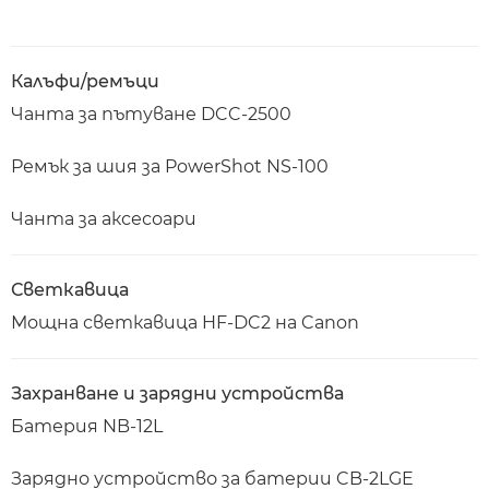
Калъфи/ремъци
Чанта за пътуване DCC-2500
Ремък за шия за PowerShot NS-100
Чанта за аксесоари
Светкавица
Мощна светкавица HF-DC2 на Canon
Захранване и зарядни устройства
Батерия NB-12L
Зарядно устройство за батерии CB-2LGE