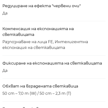
Редуциране на ефекта "червени очи"
Да
Компенсация на експонацията на
светкавицата
Разпознаване на лица FE, Интелигентна
експонация на светкавицата
Фиксиране на експонацията на светкавицата
Да
Обхват на вградената светкавица
50 cm – 7,0 m (W) / 50 cm – 2,3 m (T)