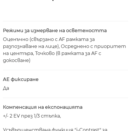
Режими за измерване на осветеността
Оценъчно (свързано с AF рамката за
разпознаване на лице), Осреднено с приоритет
на центъра, Точково (в рамката за AF с
докосване)
AE фиксиране
Да
Компенсация на експонацията
+/- 2 EV през 1/3 стъпка,
Усъвършенствана функция "i-Contrast" за