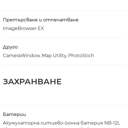
Претърсване и отпечатване
ImageBrowser EX
Друго
CameraWindow, Map Utility, PhotoStich
ЗАХРАНВАНЕ
Батерии
Акумулаторна литиево-йонна батерия NB-12L