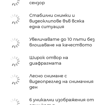
сензор
Стабилни снимки и
видеоклипове във всяка
една ситуация
Увеличавате до 10 пъти без
влошаване на качеството
Широк отвор на
диафрагмата
Лесно снимане с
видеопреглед на снимачния
ден
6 уникални изображения от