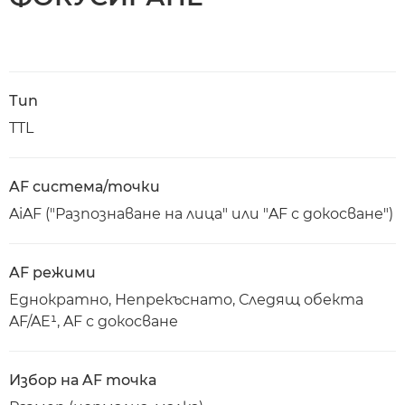
Тип
TTL
AF система/точки
AiAF ("Разпознаване на лица" или "AF с докосване")
AF режими
Еднократно, Непрекъснато, Следящ обекта
AF/AE¹, AF с докосване
Избор на AF точка