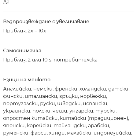
Да
Възпроизвеждане с увеличаване
Приблиз. 2x – 10x
Самоснимачка
Приблиз. 2 или 10 s, потребителска
Езици на менюто
Английски, немски, френски, холандски, датски,
фински, италиански, гръцки, норвежки,
португалски, руски, шведски, испански,
украински, полски, чеши, унгарски, турски,
опростен китайски, китайски (традиционен),
японски, корейски, тайландски, арабски,
румънски, фарси, хинди, малайски, индонезийски,