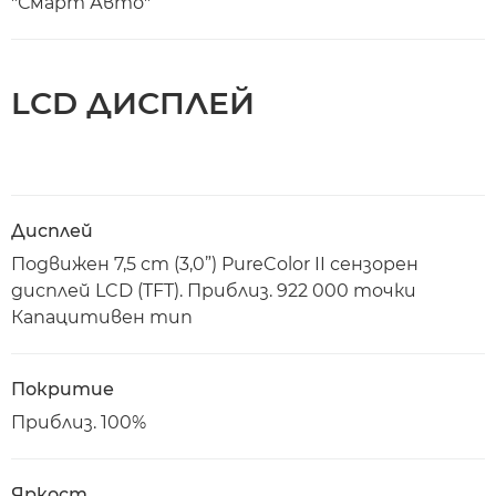
"Смарт Авто"
LCD ДИСПЛЕЙ
Дисплей
Подвижен 7,5 cm (3,0”) PureColor II сензорен
дисплей LCD (TFT). Приблиз. 922 000 точки
Капацитивен тип
Покритие
Приблиз. 100%
Яркост