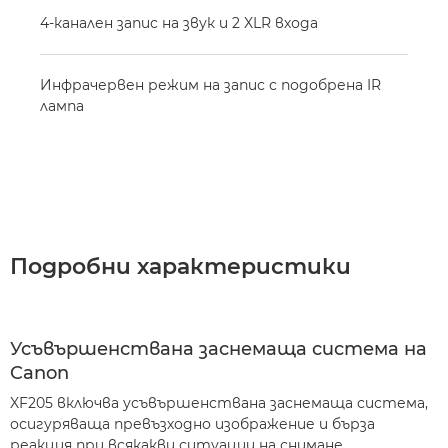
4-канален запис на звук и 2 XLR входа
Инфрачервен режим на запис с подобрена IR
лампа
Подробни характеристики
Усъвършенствана заснемаща система на
Canon
XF205 включва усъвършенствана заснемаща система,
осигуряваща превъзходно изображение и бърза
реакция при всякакви ситуации на снимане.