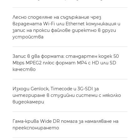
Лесно споделяне на съдържание чрез
вградената Wi-Fi или Ethernet комуникация и
запис на прокси файлове директно в други
устройства
Запис в два формата: стандартен кодек 50
Mbps MPEG2 плюс формат MP4 с HD или SD
качество
Изходи Genlock, Timecode и 3G-SDI за
интегриране в студийни системи с няколко
видеокамери
Гама-крива Wide DR помага за намаляване на
преекспонирането