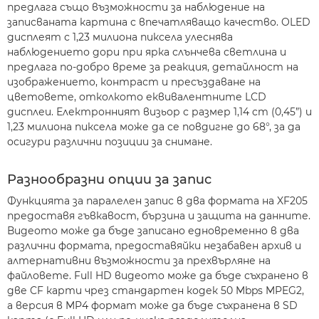
предлага също възможности за наблюдение на
записваната картина с впечатляващо качество. OLED
дисплеят с 1,23 милиона пиксела улеснява
наблюдението дори при ярка слънчева светлина и
предлага по-добро време за реакция, детайлност на
изображението, контраст и пресъздаване на
цветовете, отколкото еквивалентните LCD
дисплеи. Електронният визьор с размер 1,14 cm (0,45”) и
1,23 милиона пиксела може да се повдигне до 68°, за да
осигури различни позиции за снимане.
Разнообразни опции за запис
Функцията за паралелен запис в два формата на XF205
предоставя гъвкавост, бързина и защита на данните.
Видеото може да бъде записано едновременно в два
различни формата, предоставяйки незабавен архив и
алтернативни възможности за прехвърляне на
файловете. Full HD видеото може да бъде съхранено в
две CF карти чрез стандартен кодек 50 Mbps MPEG2,
а версия в MP4 формат може да бъде съхранена в SD