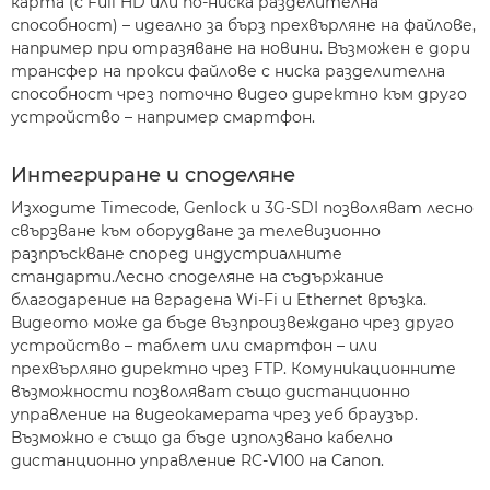
карта (с Full HD или по-ниска разделителна
способност) – идеално за бърз прехвърляне на файлове,
например при отразяване на новини. Възможен е дори
трансфер на прокси файлове с ниска разделителна
способност чрез поточно видео директно към друго
устройство – например смартфон.
Интегриране и споделяне
Изходите Timecode, Genlock и 3G-SDI позволяват лесно
свързване към оборудване за телевизионно
разпръскване според индустриалните
стандарти.Лесно споделяне на съдържание
благодарение на вградена Wi-Fi и Ethernet връзка.
Видеото може да бъде възпроизвеждано чрез друго
устройство – таблет или смартфон – или
прехвърляно директно чрез FTP. Комуникационните
възможности позволяват също дистанционно
управление на видеокамерата чрез уеб браузър.
Възможно е също да бъде използвано кабелно
дистанционно управление RC-V100 на Canon.