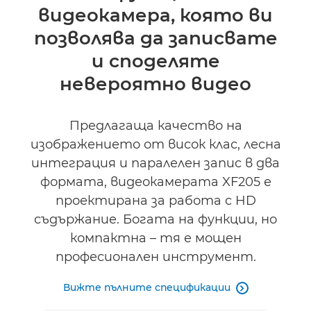
видеокамера, която ви
Поддръжка
позволява да записвате
и споделяте
невероятно видео
Предлагаща качество на
изображението от висок клас, лесна
интеграция и паралелен запис в два
формата, видеокамерата XF205 е
проектирана за работа с HD
съдържание. Богата на функции, но
компактна – тя е мощен
професионален инструмент.
Вижте пълните спецификации
