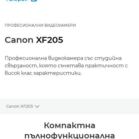
ПРОФЕСИОНАЛНИ ВИДЕОКАМЕРИ
Canon
XF205
Професионална видеокамера със студийна
свързаност, която съчетава практичност с
висок клас характеристики.
Canon XF205
Toggle breadcrumbs
Преглед
Компактна
пълнофункционална
Спецификации