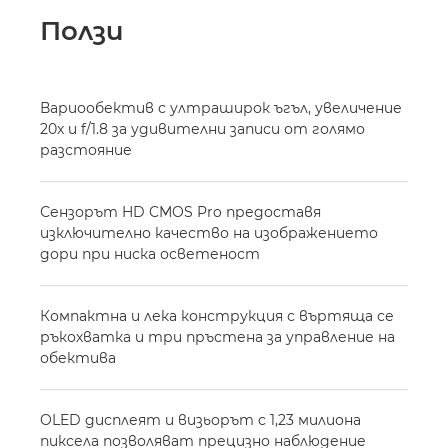
Ползи
Вариообектив с ултраширок ъгъл, увеличение
20x и f/1.8 за удивителни записи от голямо
разстояние
Сензорът HD CMOS Pro предоставя
изключително качество на изображението
дори при ниска осветеност
Компактна и лека конструкция с въртяща се
ръкохватка и три пръстена за управление на
обектива
OLED дисплеят и визьорът с 1,23 милиона
пиксела позволяват прецизно наблюдение