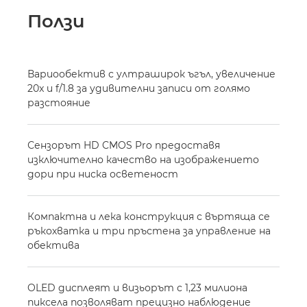
Ползи
Вариообектив с ултраширок ъгъл, увеличение
20x и f/1.8 за удивителни записи от голямо
разстояние
Сензорът HD CMOS Pro предоставя
изключително качество на изображението
дори при ниска осветеност
Компактна и лека конструкция с въртяща се
ръкохватка и три пръстена за управление на
обектива
OLED дисплеят и визьорът с 1,23 милиона
пиксела позволяват прецизно наблюдение