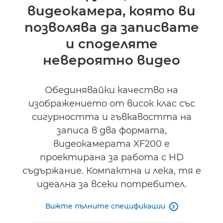
видеокамера, която ви
Поддръжка
позволява да записвате
и споделяте
невероятно видео
Обединявайки качество на
изображението от висок клас със
сигурността и гъвкавостта на
записа в два формата,
видеокамерата XF200 е
проектирана за работа с HD
съдържание. Компактна и лека, тя е
идеална за всеки потребител.
Вижте пълните спецификации
