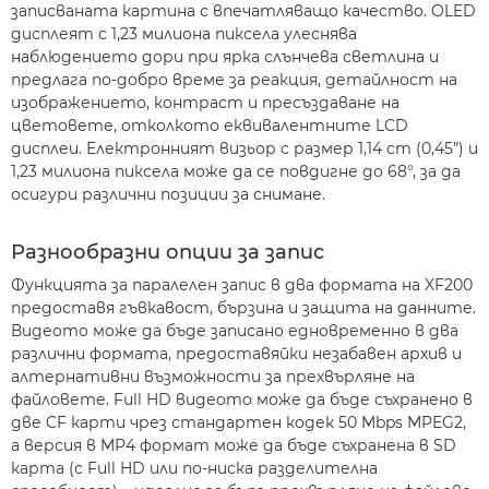
записваната картина с впечатляващо качество. OLED
дисплеят с 1,23 милиона пиксела улеснява
наблюдението дори при ярка слънчева светлина и
предлага по-добро време за реакция, детайлност на
изображението, контраст и пресъздаване на
цветовете, отколкото еквивалентните LCD
дисплеи. Електронният визьор с размер 1,14 cm (0,45”) и
1,23 милиона пиксела може да се повдигне до 68°, за да
осигури различни позиции за снимане.
Разнообразни опции за запис
Функцията за паралелен запис в два формата на XF200
предоставя гъвкавост, бързина и защита на данните.
Видеото може да бъде записано едновременно в два
различни формата, предоставяйки незабавен архив и
алтернативни възможности за прехвърляне на
файловете. Full HD видеото може да бъде съхранено в
две CF карти чрез стандартен кодек 50 Mbps MPEG2,
а версия в MP4 формат може да бъде съхранена в SD
карта (с Full HD или по-ниска разделителна