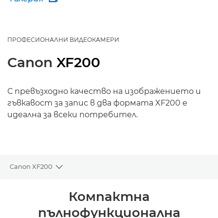
ПРОФЕСИОНАЛНИ ВИДЕОКАМЕРИ
Canon
XF200
С превъзходно качество на изображението и
гъвкавост за запис в два формата XF200 е
идеална за всеки потребител.
Canon XF200
Toggle breadcrumbs
Преглед
Компактна
пълнофункционална
Спецификации