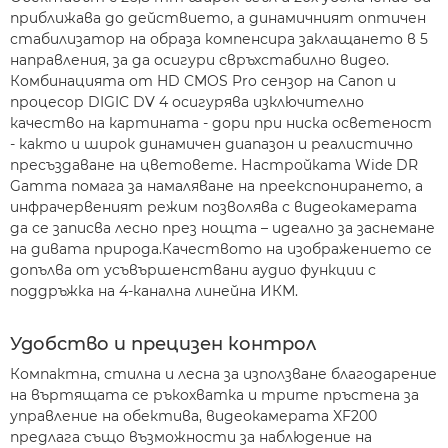
приближава до действието, а динамичният оптичен
стабилизатор на образа компенсира заклащането в 5
направления, за да осигури свръхстабилно видео.
Комбинацията от HD CMOS Pro сензор на Canon и
процесор DIGIC DV 4 осигурява изключително
качество на картината - дори при ниска осветеност
- както и широк динамичен диапазон и реалистично
пресъздаване на цветовете. Настройката Wide DR
Gamma помага за намаляване на преекспонирането, а
инфрачервеният режим позволява с видеокамерата
да се записва лесно през нощта – идеално за заснемане
на дивата природа.Качеството на изображението се
допълва от усъвършенствани аудио функции с
поддръжка на 4-канална линейна ИКМ.
Удобство и прецизен контрол
Компактна, стилна и лесна за използване благодарение
на въртящата се ръкохватка и трите пръстена за
управление на обектива, видеокамерата XF200
предлага също възможности за наблюдение на