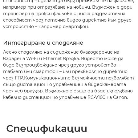
способност) – идеално за бърз прехвърляне на файлове,
например при отразяване на новини. Възможен е дори
трансфер на прокси файлове с ниска разделителна
способност чрез поточно видео директно към друго
устройство – например смартфон.
Интегриране и споделяне
Лесно споделяне на съдържание благодарение на
вградена Wi-Fi и Ethernet връзка. Видеото може да
бъде възпроизвеждано чрез друго устройство –
таблет или смартфон – или прехвърляно директно
чрез FTP.Комуникационните възможности позволяват
също дистанционно управление на видеокамерата
чрез уеб браузър. Възможно е също да бъде използвано
кабелно дистанционно управление RC-V100 на Canon.
Спецификации