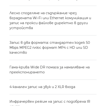
Лесно споделяне на съдържание чрез
вградената Wi-Fi или Ethernet комуникация и
запис на прокси файлове директно в други
устройства
Запис в два формата: стандартен кодек 50
Mbps MPEG2 плюс формат MP4 с HD или SD
качество
Гама-крива Wide DR помага за намаляване на
преекспонирането
4-канален запис на звук и 2 XLR входа
Инфрачервен режим на запис с подобрена IR