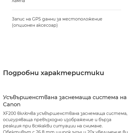
лампа
Запис на GPS данни за местоположение
(опционен аксесоар)
Подробни характеристики
Усъвършенствана заснемаща система на
Canon
XF200 включва усъвършенствана заснемаща система,
осигуряваща превъзходно изображение и бърза
реакция при всякакви ситуации на снимане.
Обективът с 26,8 mm широк ъгъл и 20х увеличение ви