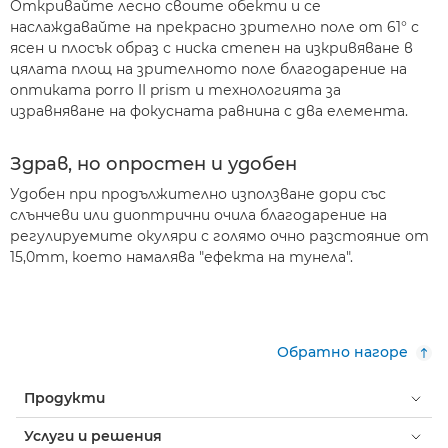
Откривайте лесно своите обекти и се
наслаждавайте на прекрасно зрително поле от 61° с
ясен и плосък образ с ниска степен на изкривяване в
цялата площ на зрителното поле благодарение на
оптиката porro II prism и технологията за
изравняване на фокусната равнина с два елемента.
Здрав, но опростен и удобен
Удобен при продължително използване дори със
слънчеви или диоптрични очила благодарение на
регулируемите окуляри с голямо очно разстояние от
15,0mm, което намалява "ефекта на тунела".
Обратно нагоре
Продукти
Услуги и решения