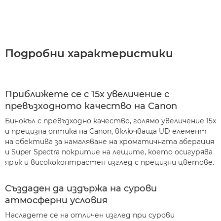
Подробни характеристики
Приближете се с 15x увеличение с
превъзходното качество на Canon
Бинокъл с превъзходно качество, голямо увеличение 15x
и прецизна оптика на Canon, включваща UD елемент
на обектива за намаляване на хроматичната аберация
и Super Spectra покритие на лещите, което осигурява
ярък и висококонтрастен изглед с прецизни цветове.
Създаден да издържа на сурови
атмосферни условия
Насладете се на отличен изглед при сурови