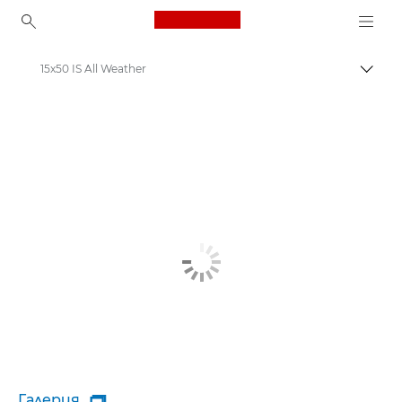
Canon Logo, back to ho
15x50 IS All Weather
Прев
Canon
Галерия
