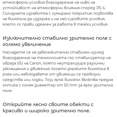
атмосферни условия благодарение на ниво на
устойчивост на атмосферни влияния според JIS 4.
Солидната изработка с гумирано покритие позволява
на бинокъла да издържа и на най-суровите условия,
което го прави идеален за работа в тежки условия.
Изключително стабилно зрително поле с
голямо увеличение
Насладете се на забележително стабилен изглед
благодарение на технологията със стабилизатор на
образа (IS) на Canon, която неутрализира различни
заклащания и движения, когато държите бинокъла в
ръка или наблюдавате от движещи се превозни
средства или лодки. Този ярък бинокъл включва предна
оптика с голям диаметър от 50 mm за ярко зрително
поле.
Открийте лесно своите обекти с
красиво и широко зрително поле.