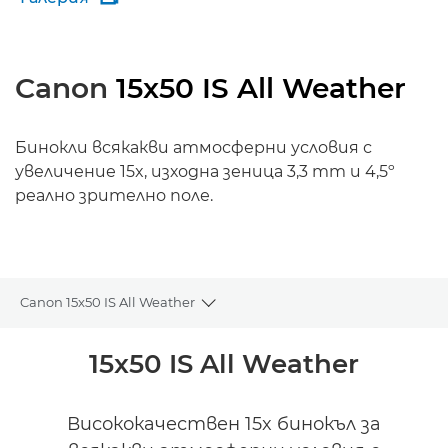
Canon
15x50 IS All Weather
Бинокли всякакви атмосферни условия с
увеличение 15x, изходна зеница 3,3 mm и 4,5º
реално зрително поле.
Canon 15x50 IS All Weather
Toggle breadcrumbs
Преглед
15x50 IS All Weather
Спецификации
Висококачествен 15x бинокъл за