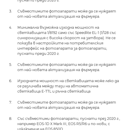
пуснати преди 2020 г.
Съвместимите фотоапарати може да се нуждаят
от най-новата актуализация на фърмуера.
Минимална възможна изходна мощност на
светкавицата 1/8192 само със Speedlite EL-1 (1/128 със
синхронизация с висока скорост на затвора). Не се
показва в настройките на потребителския
интерфейс на фотоапарата за фотоапарати,
пуснати преди 2020 г.
Съвместимите фотоапарати може да се нуждаят
от най-новата актуализация на фърмуера.
Изходната мощност на светкавицата може леко да
се различава между тази на автоматична
светкавица E-TTL и ръчна светкавица
Съвместимите фотоапарати може да се нуждаят
от най-новата актуализация на фърмуера.
Със съвместими фотоапарати, пуснати през 2020 г.,
например EOS-1D X Mark III, EOS R5/R6 и по-нови, с
изключение на EOS 850D.