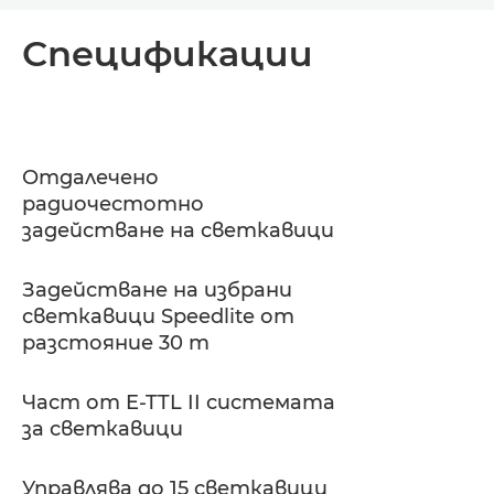
Преглед
Спецификации
Спецификации
Поддръжка
Отдалечено
радиочестотно
задействане на светкавици
Задействане на избрани
светкавици Speedlite от
разстояние 30 m
Част от E-TTL II системата
за светкавици
Управлява до 15 светкавици