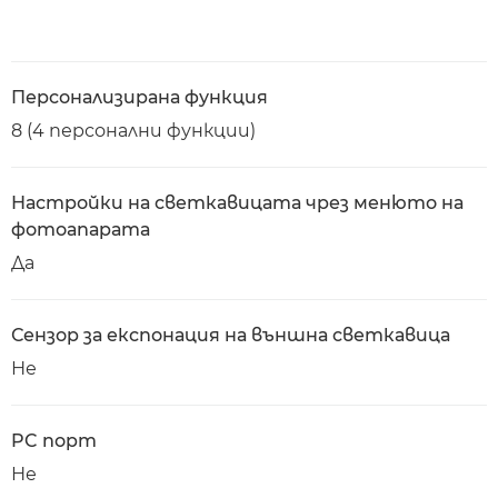
Персонализирана функция
8 (4 персонални функции)
Настройки на светкавицата чрез менюто на
фотоапарата
Да
Сензор за експонация на външна светкавица
Не
PC порт
Не