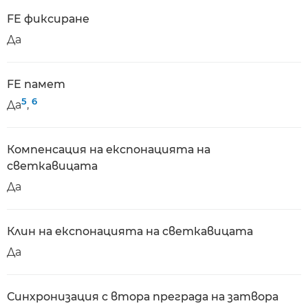
FE фиксиране
Да
FE памет
5
6
Да
,
Компенсация на експонацията на
светкавицата
Да
Клин на експонацията на светкавицата
Да
Синхронизация с втора преграда на затвора