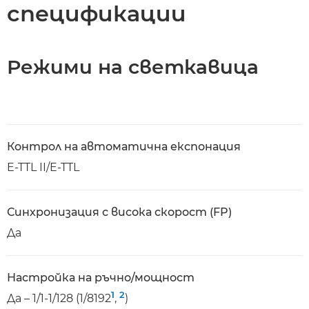
спецификации
Режими на светкавица
Контрол на автоматична експонация
E-TTL II/E-TTL
Синхронизация с висока скорост (FP)
Да
Настройка на ръчно/мощност
1
2
Да – 1/1-1/128 (1/8192
,
)