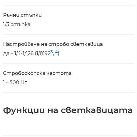
Ръчни стъпки
1/3 стъпка
Настройване на стробо светкавица
3
4
Да – 1/4-1/128 (1/8192
,
)
Стробоскопска честота
1 – 500 Hz
Функции на светкавицата