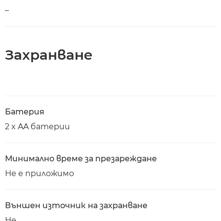
–
Захранване
Батерия
2 x AA батерии
Минимално време за презареждане
Не е приложимо
Външен източник на захранване
Не