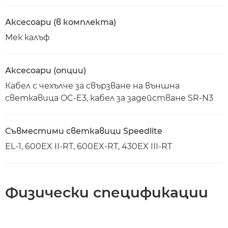
Аксесоари (в комплекта)
Мек калъф
Аксесоари (опции)
Кабел с чехълче за свързване на външна
светкавица OC-E3, кабел за задействане SR-N3
Съвместими светкавици Speedlite
EL-1, 600EX II-RT, 600EX-RT, 430EX III-RT
Физически спецификации