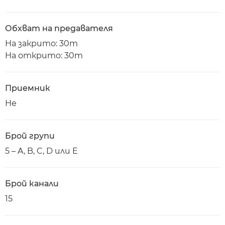
Обхват на предавателя
На закрито: 30m
На открито: 30m
Приемник
Не
Брой групи
5 – A, B, C, D или E
Брой канали
15