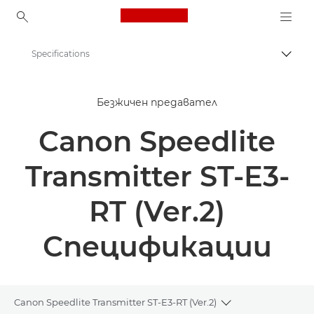
Canon Logo, back to ho
Specifications
Прев
Canon
Безжичен предавател
Цифрови фотоапарати
Canon Speedlite
Speedlite Transmitter ST-E3-RT V2
Transmitter ST-E3-
RT (Ver.2)
Спецификации
Canon Speedlite Transmitter ST-E3-RT (Ver.2)
Toggle breadcru