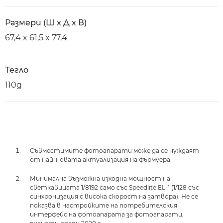
Размери (Ш x Д x В)
67,4 x 61,5 x 77,4
Тегло
110g
Съвместимите фотоапарати може да се нуждаят
от най-новата актуализация на фърмуера.
Минимална възможна изходна мощност на
светкавицата 1/8192 само със Speedlite EL-1 (1/128 със
синхронизация с висока скорост на затвора). Не се
показва в настройките на потребителския
интерфейс на фотоапарата за фотоапарати,