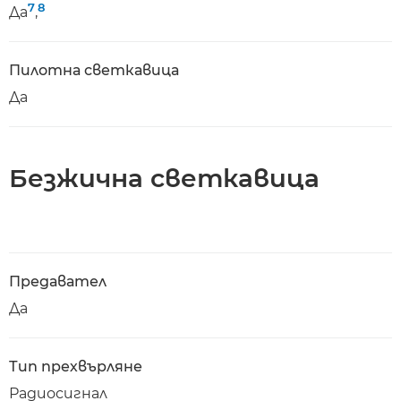
7
8
Да
,
Пилотна светкавица
Да
Безжична светкавица
Предавател
Да
Тип прехвърляне
Радиосигнал