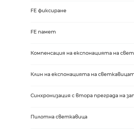
FE фиксиране
FE памет
Компенсация на експонацията на све
Клин на експонацията на светкавица
Синхронизация с втора преграда на з
Пилотна светкавица