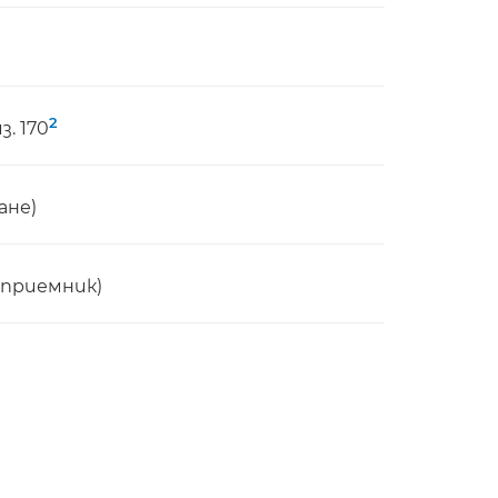
2
. 170
ване)
н приемник)