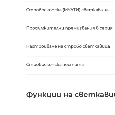
Стробоскопска (МУЛТИ) светкавица
Продължителни премигвания в серия
Настройване на стробо светкавица
Стробоскопска честота
Функции на светкав