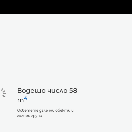
Водещо число 58
4
m
Осветете далечни обекти и
големи групи