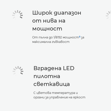
Широк диапазон
от нива на
мощност
5
От пълна до 1/8192 мощност
за
максимална гъвкавост
Вградена LED
пилотна
светкавица
С цветова температура и
органи за управление на яркост