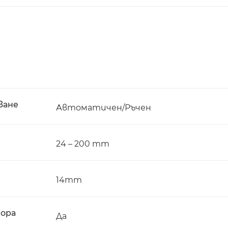
ване
Автоматичен/Ръчен
24 – 200 mm
14mm
зора
Да