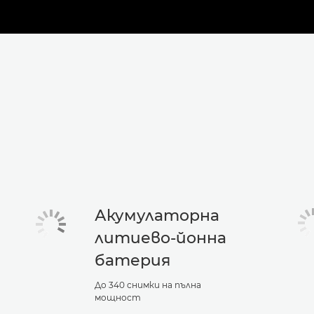
Акумулаторна
литиево-йонна
батерия
До 340 снимки на пълна
мощност