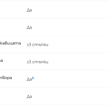
Да
Да
ткавицата
±3 стъпки
та
±3 стъпки
атвора
3
Да
Да