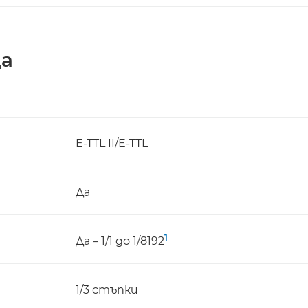
ца
E-TTL II/E-TTL
Да
1
Да – 1/1 до 1/8192
1/3 стъпки