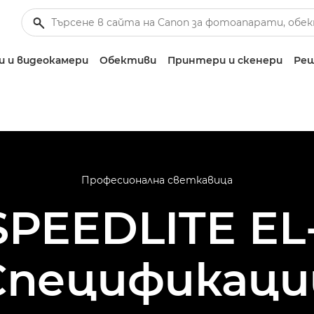
 и видеокамери
Обективи
Принтери и скенери
Реш
Професионална светкавица
PEEDLITE EL-1
Спецификаци