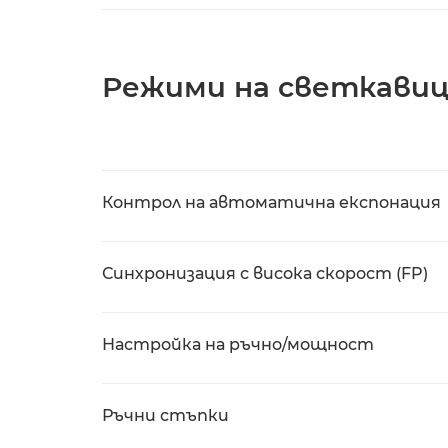
Режими на светкави
Контрол на автоматична експонация
Синхронизация с висока скорост (FP)
Настройка на ръчно/мощност
Ръчни стъпки