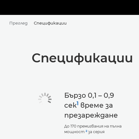
Преглед
Спецификации
Спецификации
Бързо 0,1 – 0,9
1
сек
време за
презареждане
До 170 премигвания на пълна
2
мощност
за серия