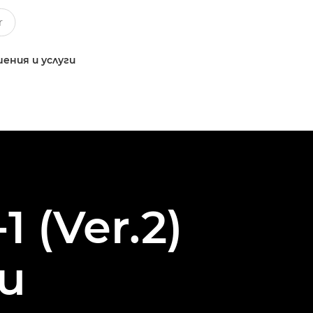
ения и услуги
 (Ver.2)
и