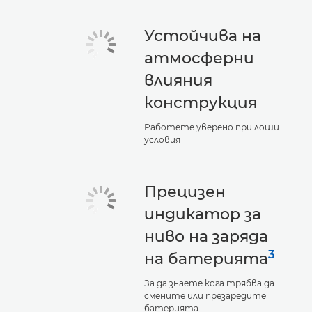
Устойчива на
атмосферни
влияния
конструкция
Работете уверено при лоши
условия
Прецизен
индикатор за
ниво на заряда
3
на батерията
За да знаете кога трябва да
смените или презаредите
батерията