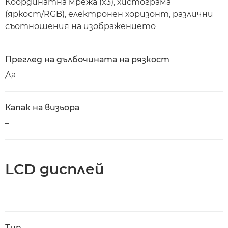
Координатна мрежа (x3), хистограма
(яркост/RGB), електронен хоризонт, различни
съотношения на изображението
Преглед на дълбочината на рязкост
Да
Капак на визьора
–
LCD дисплей
Тип