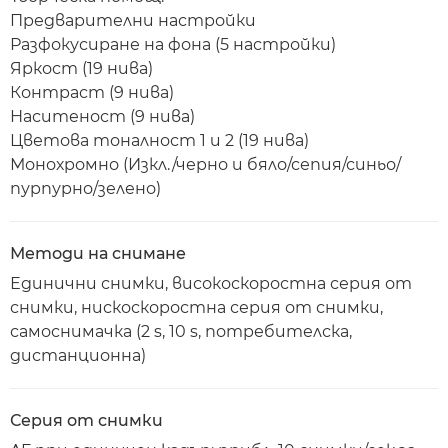
Предварителни настройки
Разфокусиране на фона (5 настройки)
Яркост (19 нива)
Контраст (9 нива)
Наситеност (9 нива)
Цветова тоналност 1 и 2 (19 нива)
Монохромно (Изкл./черно и бяло/сепия/синьо/
пурпурно/зелено)
Методи на снимане
Единични снимки, високоскоростна серия от
снимки, нискоскоростна серия от снимки,
самоснимачка (2 s, 10 s, потребителска,
дистанционна)
Серия от снимки