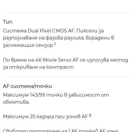
Тип
Система Dual Pixel CMOS AF. Пиксели за
разпознаване на фазова разлика, вградени в
1
заснемащия сензор
По време на 4K Movie Servo AF се използва метод
за откриване на контраст
AF система/точки
Максимум 143/99 точки в зависимост от
обектива.
2
Максимум 25 кадъра при зонов AF
Свободно разполагане на 1 AF точка/1 AF зона