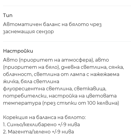
Тип
Автоматичен баланс на бялото чрез
заснемащия сензор
Настройки
Авто (приоритет на атмосфера), авто
(приоритет на бяло), дневна светлина, сянка,
облачност, светлина от лампа с нажежаема
жичка, бяла светлина
флуоресцентна светлина, светкавица,
потребителски, настройка на цветовата
температура (през стъпки от 100 келвина)
Корекция на баланса на бялото:
1. Синьо/кехлибарено +/-9 нива
2. Магента/зелено +/-9 нива