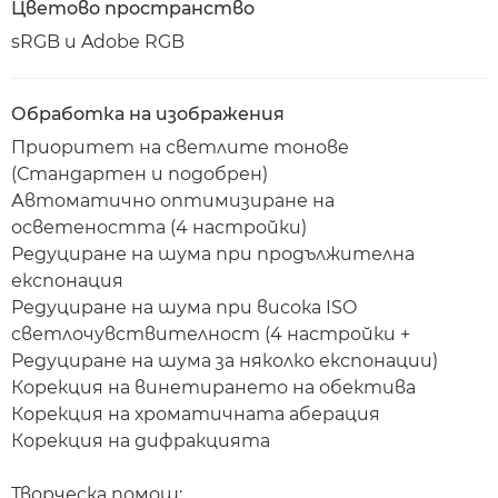
Цветово пространство
sRGB и Adobe RGB
Обработка на изображения
Приоритет на светлите тонове
(Стандартен и подобрен)
Автоматично оптимизиране на
осветеността (4 настройки)
Редуциране на шума при продължителна
експонация
Редуциране на шума при висока ISO
светлочувствителност (4 настройки +
Редуциране на шума за няколко експонации)
Корекция на винетирането на обектива
Корекция на хроматичната аберация
Корекция на дифракцията
Творческа помощ: