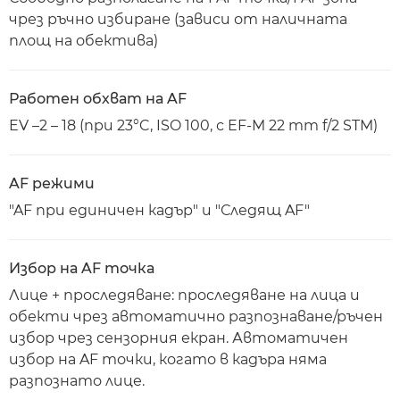
чрез ръчно избиране (зависи от наличната
площ на обектива)
Работен обхват на AF
EV –2 – 18 (при 23°C, ISO 100, с EF-M 22 mm f/2 STM)
AF режими
"AF при единичен кадър" и "Следящ AF"
Избор на AF точка
Лице + проследяване: проследяване на лица и
обекти чрез автоматично разпознаване/ръчен
избор чрез сензорния екран. Автоматичен
избор на AF точки, когато в кадъра няма
разпознато лице.