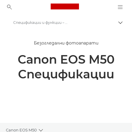
Canon Logo, back to ho
Спецификации и функции – Canon EOS M50
Прев
Canon
Безогледални фотоапарати
Цифрови фотоапарати
Canon EOS M50
Canon EOS M50
Спецификации
Canon EOS M50