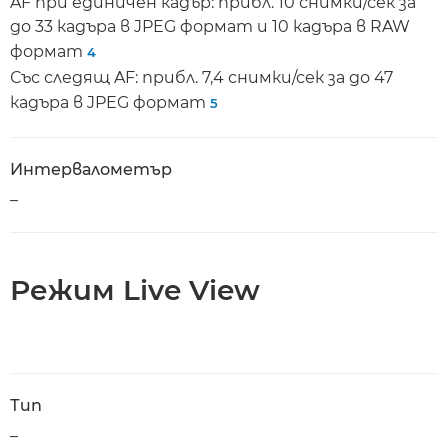
AF при единичен кадър: прибл. 10 снимки/сек за
до 33 кадъра в JPEG формат и 10 кадъра в RAW
формат
4
Със следящ AF: прибл. 7,4 снимки/сек за до 47
кадъра в JPEG формат
5
Интервалометър
–
Режим Live View
Тип
–