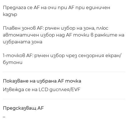
Предлага се AF на очи при AF при единичен
кадър
Плавен зонов AF: ръчен избор на зона, плюс
автоматичен избор над AF точки в рамките на
избраната зона
1-точков AF: ръчен избор чрез сензорния екран/
бутони
Показване на избрана AF точка
Извежда се на LCD дисплея/EVF
Предсказващ AF
–