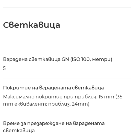
Светкавица
Вградена светкавица GN (ISO 100, метри)
5
Покритие на вградената светкавица
Максимално покритие при приблиз. 15 mm (35
mm еквивалент: приблиз. 24mm)
Време за презареждане на вградената
светкавица