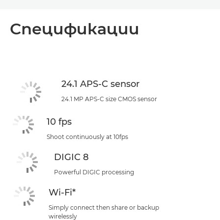
Toggle breadcrumbs
Преглед
Спецификации
Спецификации
24.1 APS-C sensor
24.1 MP APS-C size CMOS sensor
10 fps
Shoot continuously at 10fps
DIGIC 8
Powerful DIGIC processing
Wi-Fi*
Simply connect then share or backup
wirelessly