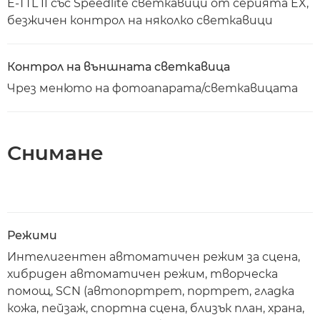
E-TTL II със Speedlite светкавици от серията EX,
безжичен контрол на няколко светкавици
Контрол на външната светкавица
Чрез менюто на фотоапарата/светкавицата
Снимане
Режими
Интелигентен автоматичен режим за сцена,
хибриден автоматичен режим, творческа
помощ, SCN (автопортрет, портрет, гладка
кожа, пейзаж, спортна сцена, близък план, храна,