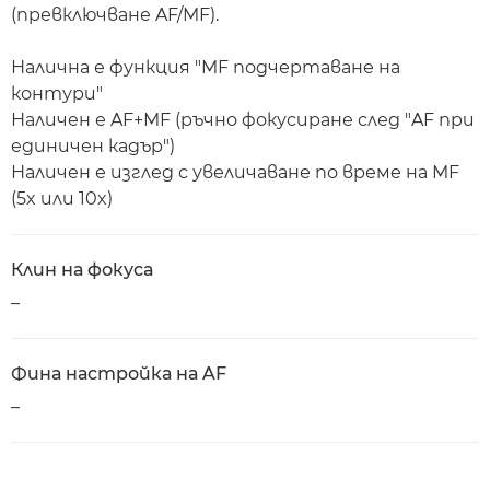
(превключване AF/MF).
Налична е функция "MF подчертаване на
контури"
Наличен е AF+MF (ръчно фокусиране след "AF при
единичен кадър")
Наличен е изглед с увеличаване по време на MF
(5x или 10x)
Клин на фокуса
–
Фина настройка на AF
–