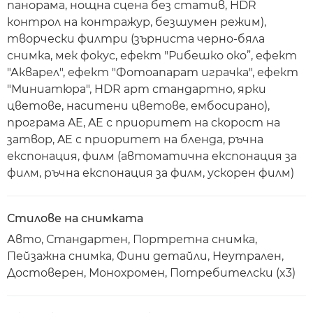
панорама, нощна сцена без статив, HDR
контрол на контражур, безшумен режим),
творчески филтри (зърниста черно-бяла
снимка, мек фокус, ефект "Рибешко око”, ефект
"Акварел", ефект "Фотоапарат играчка", ефект
"Миниатюра", HDR арт стандартно, ярки
цветове, наситени цветове, ембосирано),
програма AE, AE с приоритет на скорост на
затвор, AE с приоритет на бленда, ръчна
експонация, филм (автоматична експонация за
филм, ръчна експонация за филм, ускорен филм)
Стилове на снимката
Авто, Стандартен, Портретна снимка,
Пейзажна снимка, Фини детайли, Неутрален,
Достоверен, Монохромен, Потребителски (x3)