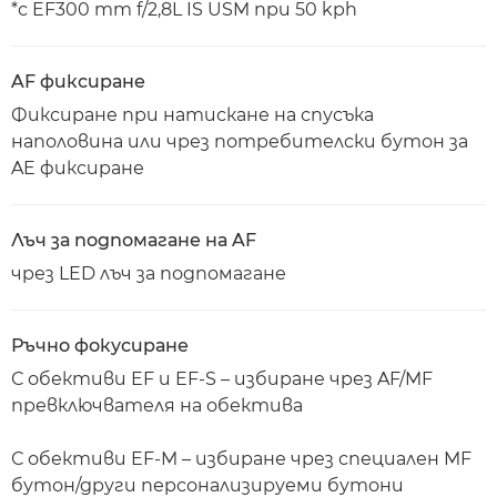
*с EF300 mm f/2,8L IS USM при 50 kph
AF фиксиране
Фиксиране при натискане на спусъка
наполовина или чрез потребителски бутон за
AE фиксиране
Лъч за подпомагане на AF
чрез LED лъч за подпомагане
Ръчно фокусиране
С обективи EF и EF-S – избиране чрез AF/MF
превключвателя на обектива
С обективи EF-M – избиране чрез специален MF
бутон/други персонализируеми бутони