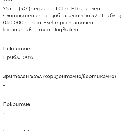
7,5 cm (3,0") сензорен LCD (TFT) дисплей.
Съотношение на изображението 3:2. Приблиз. 1
040 000 точки. Електростатичен
капацитивен тип. Подвижен
Покритие
Прибл. 100%
Зрителен ъгъл (хоризонтално/вертикално)
–
Покритие
–