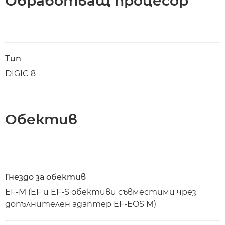
Обработващ процесор
Тип
DIGIC 8
Обектив
Гнездо за обектив
EF-M (EF и EF-S обективи съвместими чрез
допълнителен адаптер EF-EOS M)