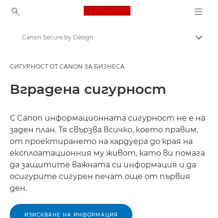
Canon Logo, back to ho
Canon Secure by Design
Прев
Canon
СИГУРНОСТ ОТ CANON ЗА БИЗНЕСА
Решения и услуги
Вградена сигурност
Бизнес решения
Сигурност от Canon за бизнеса
С Canon информационната сигурност не е на
заден план. Тя свързва всичко, което правим,
от проектирането на хардуера до края на
експлоатационния му живот, като ви помага
да защитите важната си информация и да
осигурите сигурен печат още от първия
ден.
ИЗИСКВАНЕ НА ИНФОРМАЦИЯ