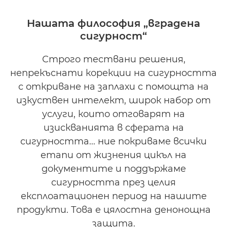
PSIRT
Нашата философия „вградена
сигурност“
НАГРАДИ
Строго тествани решения,
СВЪРЗАНИ ПРОДУКТИ
непрекъснати корекции на сигурността
ВИЖТЕ ПО-ПОДРОБНО
с откриване на заплахи с помощта на
изкуствен интелект, широк набор от
СВЪРЖЕТЕ СЕ С НАС
услуги, които отговарят на
изискванията в сферата на
сигурността... ние покриваме всички
етапи от жизнения цикъл на
документите и поддържаме
сигурността през целия
експлоатационен период на нашите
продукти. Това е цялостна денонощна
защита.