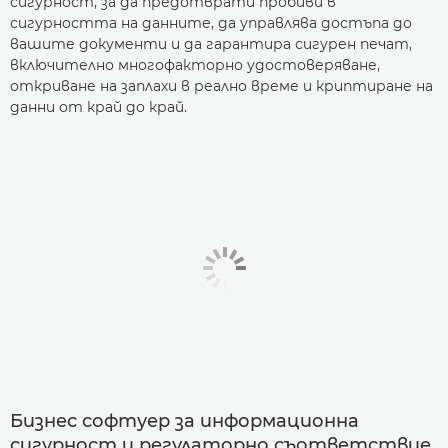
сигурност, за да предотврати пробиви в
сигурността на данните, да управлява достъпа до
вашите документи и да гарантира сигурен печат,
включително многофакторно удостоверяване,
откриване на заплахи в реално време и криптиране на
данни от край до край.
Бизнес софтуер за информационна
сигурност и регулаторно съответствие