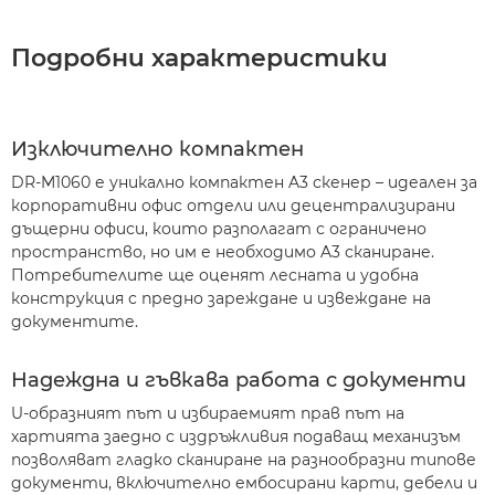
Подробни характеристики
Изключително компактен
DR-M1060 е уникално компактен A3 скенер – идеален за
корпоративни офис отдели или децентрализирани
дъщерни офиси, които разполагат с ограничено
пространство, но им е необходимо A3 сканиране.
Потребителите ще оценят лесната и удобна
конструкция с предно зареждане и извеждане на
документите.
Надеждна и гъвкава работа с документи
U-образният път и избираемият прав път на
хартията заедно с издръжливия подаващ механизъм
позволяват гладко сканиране на разнообразни типове
документи, включително ембосирани карти, дебели и