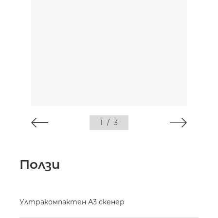
1
/
3
Ползи
Ултракомпактен А3 скенер