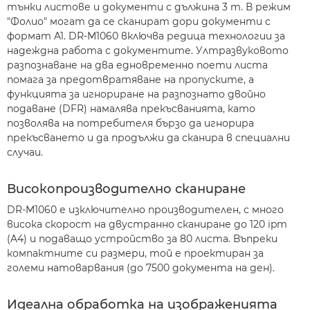
тънки листове и документи с дължина 3 m. В режим
"Фолио" могат да се сканират дори документи с
формат A1. DR-M1060 включва редица технологии за
надеждна работа с документите. Ултразвуковото
разпознаване на два едновременно поети листа
помага за предотвратяване на пропуските, а
функцията за игнориране на разпознато двойно
подаване (DFR) намалява прекъсванията, като
позволява на потребителя бързо да игнорира
прекъсването и да продължи да сканира в специални
случаи.
Високопроизводително сканиране
DR-M1060 е изключително производителен, с много
висока скорост на двустранно сканиране до 120 ipm
(A4) и подаващо устройство за 80 листа. Въпреки
компактните си размери, той е проектиран за
големи натоварвания (до 7500 документа на ден).
Идеална обработка на изображенията