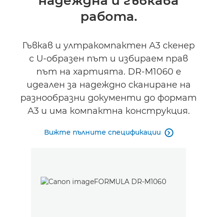
надеждна и гъвкава
работа.
Гъвкав и ултракомпактен A3 скенер
с U-образен път и избираем прав
път на хартията. DR-M1060 е
идеален за надеждно сканиране на
разнообразни документи до формат
A3 и има компактна конструкция.
Вижте пълните спецификации
