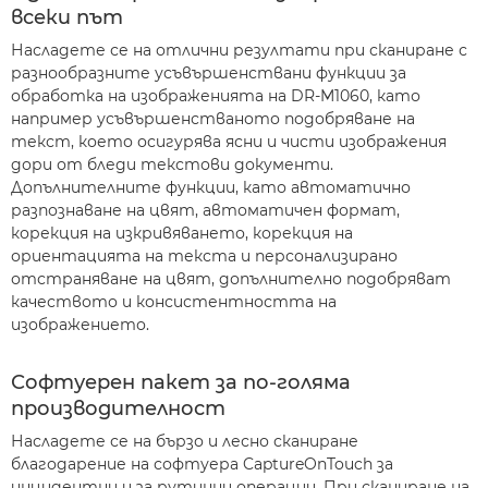
всеки път
Насладете се на отлични резултати при сканиране с
разнообразните усъвършенствани функции за
обработка на изображенията на DR-M1060, като
например усъвършенстваното подобряване на
текст, което осигурява ясни и чисти изображения
дори от бледи текстови документи.
Допълнителните функции, като автоматично
разпознаване на цвят, автоматичен формат,
корекция на изкривяването, корекция на
ориентацията на текста и персонализирано
отстраняване на цвят, допълнително подобряват
качеството и консистентността на
изображението.
Софтуерен пакет за по-голяма
производителност
Насладете се на бързо и лесно сканиране
благодарение на софтуера CaptureOnTouch за
инцидентни и за рутинни операции. При сканиране на