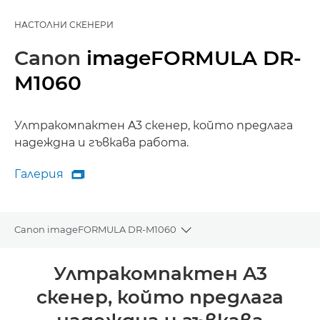
НАСТОЛНИ СКЕНЕРИ
Canon
imageFORMULA DR-
M1060
Ултракомпактен A3 скенер, който предлага
надеждна и гъвкава работа.
Галерия

Галерия
Canon imageFORMULA DR-M1060
Toggle breadcrumbs
Преглед
Ултракомпактен A3
скенер, който предлага
Спецификации