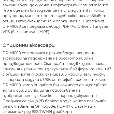
големи групи документи софтуерът CaptureOnTouch
Pro е идеален благодарение на изгледите в няколко
прозореца, миниатюрните изображения и гъвкавите
опции, като сканиране към папка, имейл и SharePoint.
DR-M1060 се предлага с eCopy PDF Pro Office и Tungsten
VRS (включително AIPE).
Опционни аксесоари
DR-M1060 се предлага с разнообразни опционни
аксесоари за поддържане на високото ниво на
производителност. Сканирайте подвързани книги,
списания и деликатни документи във формати A4 и A3
с опционните плоски сканиращи модули. Тези плоски
сканиращи модули с USB интерфейс работят лесно с
DR-M1060, като ви дават възможност да използвате
едни и същи функции за подобряване на
изображенията за всички сканирани документи.
Предлага се също 2D баркод модул, който позволява
разпознаване на QR кодове, PDF417 и Data Matrix
формати чрез ISIS/TWAIN драйвери.