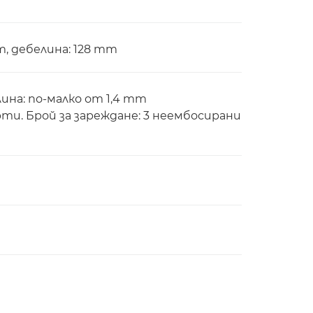
m, дебелина: 128 mm
ина: по-малко от 1,4 mm
ти. Брой за зареждане: 3 неембосирани