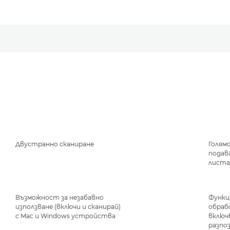
Двустранно сканиране
Голям
подав
лист
Възможност за незабавно
Функц
използване (включи и сканирай)
обраб
с Mac и Windows устройства
включ
разпоз