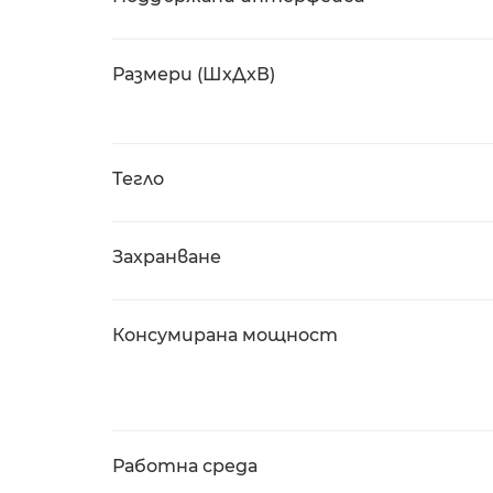
Размери (ШxДxВ)
Тегло
Захранване
Консумирана мощност
Работна среда