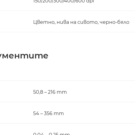
150/200/300/400/600 dpi
Цветно, нива на сивото, черно-бяло
кументите
50,8 – 216 mm
54 – 356 mm
0,04 – 0,25 mm