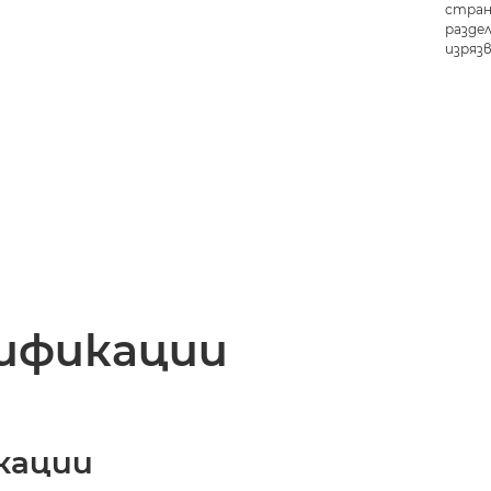
стран
разде
изряз
ификации
кации