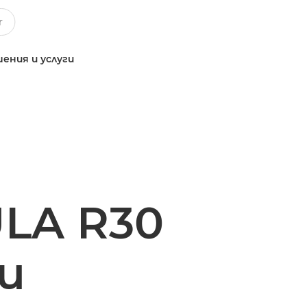
ения и услуги
LA R30
и