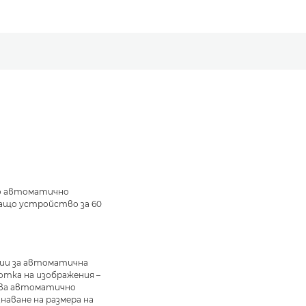
о автоматично
ащо устройство за 60
а
ии за автоматична
отка на изображения –
ва автоматично
наване на размера на