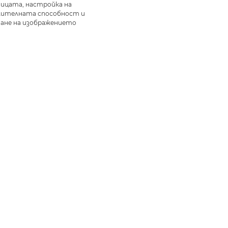
ицата, настройка на
лителната способност и
ване на изображението