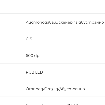
Листоподаващ скенер за двустранно
CIS
600 dpi
RGB LED
Отпред/Отзад/Двустранно