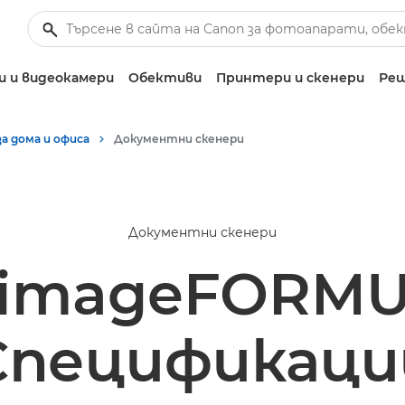
 и видеокамери
Обективи
Принтери и скенери
Реш
за дома и офиса
Документни скенери
Документни скенери
 imageFORMU
Спецификаци