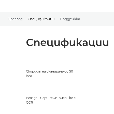
Преглед
Спецификации
Поддръжка
Спецификации
Скорост на сканиране до 50
ipm
Вграден CaptureOnTouch Lite с
OCR