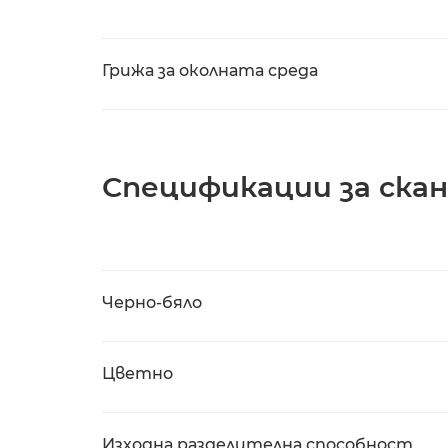
Грижа за околната среда
Спецификации за ска
Черно-бяло
Цветно
Изходна разделителна способност