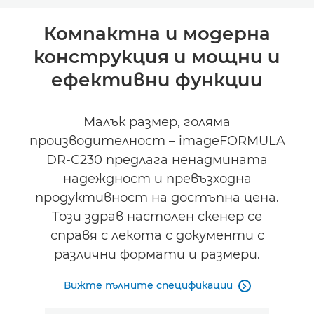
Преглед
Компактна и модерна
конструкция и мощни и
Спецификации
ефективни функции
Поддръжка
Малък размер, голяма
производителност – imageFORMULA
DR-C230 предлага ненадмината
надеждност и превъзходна
продуктивност на достъпна цена.
Този здрав настолен скенер се
справя с лекота с документи с
различни формати и размери.
Вижте пълните спецификации
