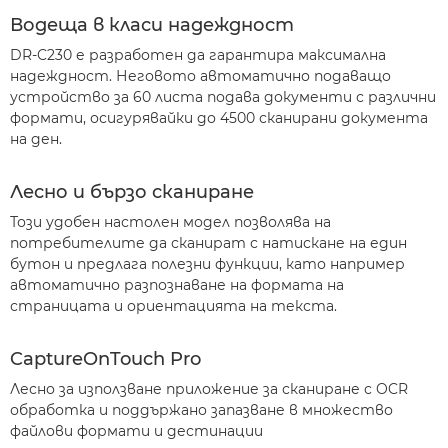
Водеща в класи надеждност
DR-C230 е разработен да гарантира максимална
надеждност. Неговото автоматично подаващо
устройство за 60 листа подава документи с различни
формати, осигурявайки до 4500 сканирани документа
на ден.
Лесно и бързо сканиране
Този удобен настолен модел позволява на
потребителите да сканират с натискане на един
бутон и предлага полезни функции, като например
автоматично разпознаване на формата на
страницата и ориентацията на текста.
CaptureOnTouch Pro
Лесно за използване приложение за сканиране с OCR
обработка и поддържано запазване в множество
файлови формати и дестинации