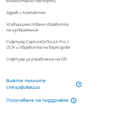
включително паспорти
Здрав и компактен
Усъвършенствана обработка
на изображения
Софтуер CaptureOnTouch Pro с
OCR и обработка на баркодове
Софтуер за управление на DR
Вижте пълните

спецификации
Получаване на поддръжка
