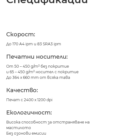
Спецификации
Изтегляне на PDF
Скорост:
До 170 A4 ipm и 83 SRA3 ipm
Печатни носители:
От 50 – 450 g/m² без покритие
и 65 – 450 g/m² носител с покритие
До 364 x 660 mm от всяка тава
Качество:
Печат с 2400 x 1200 dpi
Екологичност:
Висока способност за отстраняване на
мастилото
Без озонови емисии