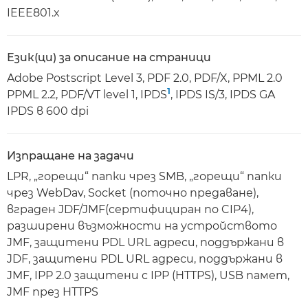
IEEE801.x
Език(ци) за описание на страници
Adobe Postscript Level 3, PDF 2.0, PDF/X, PPML 2.0
1
PPML 2.2, PDF/VT level 1, IPDS
, IPDS IS/3, IPDS GA
IPDS в 600 dpi
Изпращане на задачи
LPR, „горещи“ папки чрез SMB, „горещи“ папки
чрез WebDav, Socket (поточно предаване),
вграден JDF/JMF(сертифициран по CIP4),
разширени възможности на устройството
JMF, защитени PDL URL адреси, поддържани в
JDF, защитени PDL URL адреси, поддържани в
JMF, IPP 2.0 защитени с IPP (HTTPS), USB памет,
JMF през HTTPS