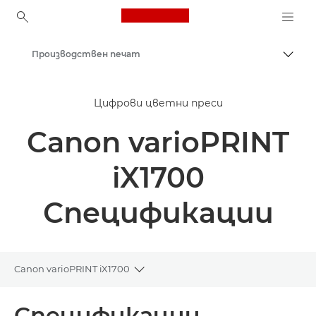
Canon Logo, back to ho
Производствен печат
Прев
Canon
Цифрови цветни преси
Решения и услуги
Canon varioPRINT
Бизнес продукти
iX1700
Спецификации
Canon varioPRINT iX1700
Toggle breadcrumbs
Преглед
Спецификации