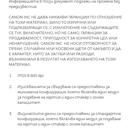
Информацията в този документ подлежи на промяна без
предизвестие.
CANON INC НЕ ДАВА НИКАКВИ ГАРАНЦИИ ПО ОТНОШЕНИЕ
НА ТОЗИ МАТЕРИАЛ, БИЛО ТО ИЗРИЧНИ ИЛИ
ПОДРАЗБИРАЩИ СЕ, С ИЗКЛЮЧЕНИЕ НА СЪДЪРЖАЩИТЕ
СЕ ТУК, ВКЛЮЧИТЕЛНО, НО НЕ САМО, ГАРАНЦИИ ЗА
ПРОДАВАЕМОСТ, ПРИГОДНОСТ ЗА КОНКРЕТНА ЦЕЛ ИЛИ
НЕНАРУШЕНИЕ. CANON INC. НЕ НОСИ ОТГОВОРНОСТ ЗА
ПРЕКИ, СЛУЧАЙНИ ИЛИ КОСВЕНИ ЩЕТИ ОТ КАКЪВТО И ДА
Е ХАРАКТЕР, НИТО ЗА ЗАГУБИ ИЛИ РАЗХОДИ,
ВЪЗНИКНАЛИ В РЕЗУЛТАТ НА ИЗПОЛЗВАНЕТО НА ТОЗИ
МАТЕРИАЛ.
IPDS в 600 dpi
Изискванията за свързване са предоставени за
минимална конфигурация, която включва един модул
за подаване на хартия и един стакер с голям
капацитет
Физическите данни са предоставени за стандартна
конфигурация, която включва един модул за подаване
на хартия и един стакер с голям капацитет