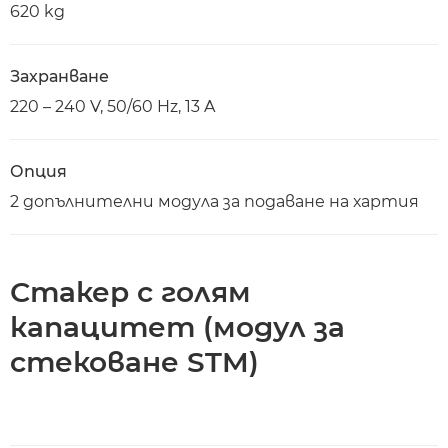
620 kg
Захранване
220 – 240 V, 50/60 Hz, 13 A
Опция
2 допълнителни модула за подаване на хартия
Стакер с голям
капацитет (модул за
стековане STM)