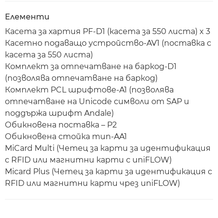
Елементи
Касета за хартия PF-D1 (касета за 550 листа) x 3
Касетно подаващо устройство-AV1 (поставка с
касета за 550 листа)
Комплект за отпечатване на баркод-D1
(позволява отпечатване на баркод)
Комплект PCL шрифтове-A1 (позволява
отпечатване на Unicode символи от SAP и
поддържа шрифт Andale)
Обикновена поставка – P2
Обикновена стойка тип-AA1
MiCard Multi (Четец за карти за идентификация
с RFID или магнитни карти с uniFLOW)
Micard Plus (Четец за карти за идентификация с
RFID или магнитни карти чрез uniFLOW)