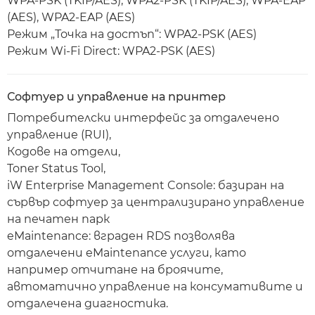
WPA-PSK (TKIP/AES), WPA2-PSK (TKIP/AES), WPA-EAP
(AES), WPA2-EAP (AES)
Режим „Точка на достъп“: WPA2-PSK (AES)
Режим Wi-Fi Direct: WPA2-PSK (AES)
Софтуер и управление на принтер
Потребителски интерфейс за отдалечено
управление (RUI),
Кодове на отдели,
Toner Status Tool,
iW Enterprise Management Console: базиран на
сървър софтуер за централизирано управление
на печатен парк
eMaintenance: вграден RDS позволява
отдалечени eMaintenance услуги, като
например отчитане на броячите,
автоматично управление на консумативите и
отдалечена диагностика.