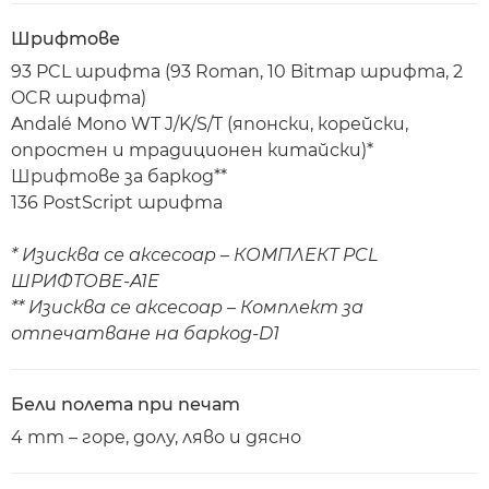
Шрифтове
93 PCL шрифта (93 Roman, 10 Bitmap шрифта, 2
OCR шрифта)
Andalé Mono WT J/K/S/T (японски, корейски,
опростен и традиционен китайски)*
Шрифтове за баркод**
136 PostScript шрифта
* Изисква се аксесоар – КОМПЛЕКТ PCL
ШРИФТОВЕ-A1E
** Изисква се аксесоар – Комплект за
отпечатване на баркод-D1
Бели полета при печат
4 mm – горе, долу, ляво и дясно