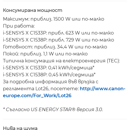
Консумирана мощност
Максимум: приблиз. 1500 W или по-малко
При работа:
i-SENSYS X C1533P: прибл. 623 W или по-малко
i-SENSYS X C1538P: прибл. 729 W или по-малко
Готовност: приблиз. 34,4 W или по-малко
Покой: приблиз. 1,1 W или по-малко
Типична консумация на електроенергия (TEC):
i-SENSYS X C1533P: 0,41 kWh/седмица*
i-SENSYS X C1538P: 0,45 kWh/седмица*
За подробна информация във връзка с
регламента Lot26, посетете:
http://www.canon-
europe.com/For_Work/Lot26
* Съгласно US ENERGY STAR® версия 3.0.
Нива на шума