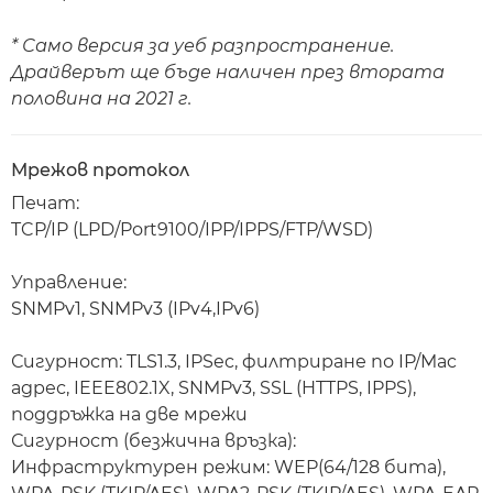
* Само версия за уеб разпространение.
Драйверът ще бъде наличен през втората
половина на 2021 г.
Мрежов протокол
Печат:
TCP/IP (LPD/Port9100/IPP/IPPS/FTP/WSD)
Управление:
SNMPv1, SNMPv3 (IPv4,IPv6)
Сигурност: TLS1.3, IPSec, филтриране по IP/Mac
адрес, IEEE802.1X, SNMPv3, SSL (HTTPS, IPPS),
поддръжка на две мрежи
Сигурност (безжична връзка):
Инфраструктурен режим: WEP(64/128 бита),