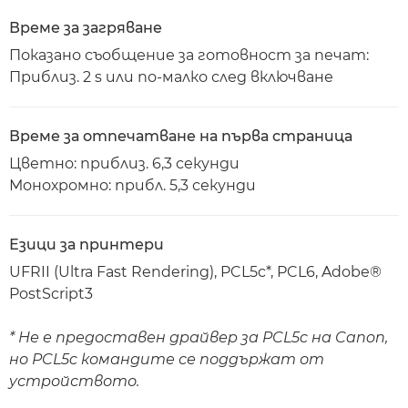
Време за загряване
Показано съобщение за готовност за печат:
Приблиз. 2 s или по-малко след включване
Време за отпечатване на първа страница
Цветно: приблиз. 6,3 секунди
Монохромно: прибл. 5,3 секунди
Езици за принтери
UFRII (Ultra Fast Rendering), PCL5c*, PCL6, Adobe®
PostScript3
* Не е предоставен драйвер за PCL5c на Canon,
но PCL5c командите се поддържат от
устройството.