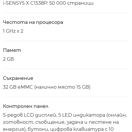
i-SENSYS X C1538P: 50 000 страници
Честота на процесора
1 GHz x 2
Памет
2 GB
Съхранение
32 GB eMMC (налично място 15 GB)
Контролен панел
5-редов LCD дисплей, 5 LED индикатора (онлайн,
готовност, съобщение, задача и пестене на
енергия), бутони, цифрова клавиатура с 10