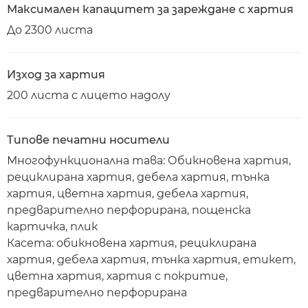
Максимален капацитет за зареждане с хартия
До 2300 листа
Изход за хартия
200 листа с лицето надолу
Типове печатни носители
Многофункционална тава: Обикновена хартия,
рециклирана хартия, дебела хартия, тънка
хартия, цветна хартия, дебела хартия,
предварително перфорирана, пощенска
картичка, плик
Касета: обикновена хартия, рециклирана
хартия, дебела хартия, тънка хартия, етикет,
цветна хартия, хартия с покритие,
предварително перфорирана