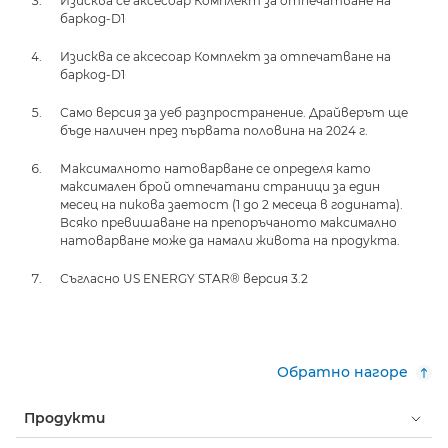
Изисква се аксесоар Комплект за отпечатване на
баркод-D1
Изисква се аксесоар Комплект за отпечатване на
баркод-D1
Само версия за уеб разпространение. Драйверът ще
бъде наличен през първата половина на 2024 г.
Максималното натоварване се определя като
максимален брой отпечатани страници за един
месец на пикова заетост (1 до 2 месеца в годината).
Всяко превишаване на препоръчаното максимално
натоварване може да намали живота на продукта.
Съгласно US ENERGY STAR® версия 3.2
Обратно нагоре
Продукти