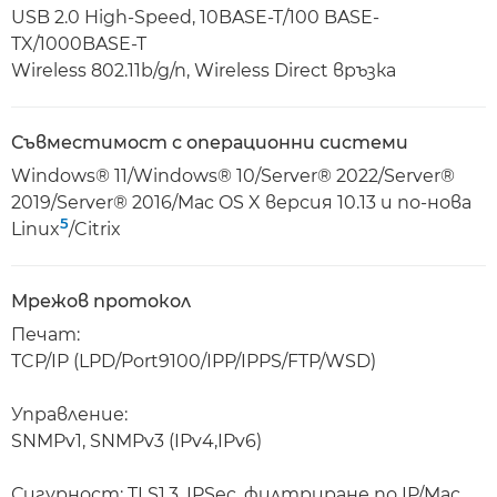
USB 2.0 High-Speed, 10BASE-T/100 BASE-
TX/1000BASE-T
Wireless 802.11b/g/n, Wireless Direct връзка
Съвместимост с операционни системи
Windows® 11/Windows® 10/Server® 2022/Server®
2019/Server® 2016/Mac OS X версия 10.13 и по-нова
5
Linux
/Citrix
Мрежов протокол
Печат:
TCP/IP (LPD/Port9100/IPP/IPPS/FTP/WSD)
Управление:
SNMPv1, SNMPv3 (IPv4,IPv6)
Сигурност: TLS1.3, IPSec, филтриране по IP/Mac