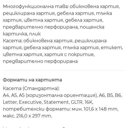
Многофункционална тава: обикновена хартия,
рециклирана хартия, дебела хартия, тънка
хартия, цветна хартия, дебела хартия,
предварително перфорирана, пощенска
картичка, плик
Касета: обикновена хартия, рециклирана
хартия, дебела хартия, тънка хартия, етикет,
цветна хартия, хартия с покритие,
предварително перфорирана
Формати на хартията
Касета (Стандартна):
A4, A5, A5 (хоризонтална ориентация), A6, B5, B6,
Letter, Executive, Statement, GLTR, 16K,
потребителски формати: мин. 101,6 x 148 mm,
макс. 216,0 x 297 mm.