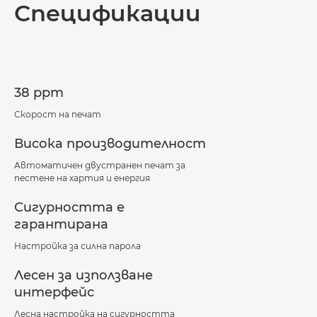
Спецификации
Спецификации
Поддръжка
38 ppm
Изтегляне на PDF
Скорост на печат
Висока производителност
Автоматичен двустранен печат за
пестене на хартия и енергия
Сигурността е
гарантирана
Настройка за силна парола
Лесен за използване
интерфейс
Лесна настройка на сигурността