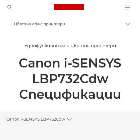
Canon Logo, back to ho
Цветни офис принтери
Прев
Canon
Еднофункционални цветни принтери
Решения и услуги
Canon i-SENSYS
Бизнес продукти
Бизнес принтери и факс машини
LBP732Cdw
Еднофункционални принтери
Спецификации
Canon i-SENSYS LBP732Cdw
Toggle breadcrumbs
Преглед