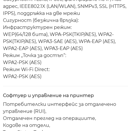
адрес, IEEE802.1X (LAN/WLAN), SNMPv3, SSL (HTTPS,
IPPS), поддръжка на две мрежи
Сигурност (безжична връзка):
Инфраструктурен режим:
WEP(64/128 бита), WPA-PSK(TKIP/AES), WPA2-
PSK(TKIP/AES), WPA3-SAE (AES), WPA-EAP (AES),
WPA2-EAP (AES), WPA3-EAP (AES)
Режим „Точка за достъп“:
WPA2-PSK (AES)
Режим Wi-Fi Direct:
WPA2-PSK (AES)
Софтуер и управление на принтер
Потребителски интерфейс за отдалечено
управление (RUI),
Отдалечен преглед на операциите,
Кодове на отдели,