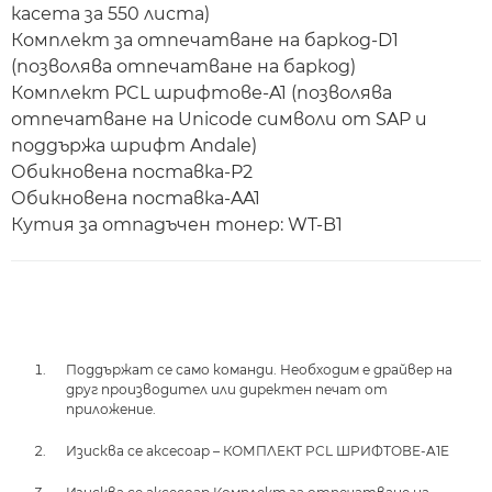
касета за 550 листа)
Комплект за отпечатване на баркод-D1
(позволява отпечатване на баркод)
Комплект PCL шрифтове-A1 (позволява
отпечатване на Unicode символи от SAP и
поддържа шрифт Andale)
Обикновена поставка-P2
Обикновена поставка-AA1
Кутия за отпадъчен тонер: WT-B1
Поддържат се само команди. Необходим е драйвер на
друг производител или директен печат от
приложение.
Изисква се аксесоар – КОМПЛЕКТ PCL ШРИФТОВЕ-A1E