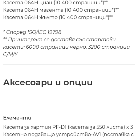
Касета 064H циан (10 400 страници*)**
Касета 064H магента (10 400 страници*)**
Касета 064H жълто (10 400 страници*)**
* Според ISO/IEC 19798
** Принтерът се доставя със стартови
касети: 6000 страници черно, 3200 страници
C/M/Y
Аксесоари и опции
Елементи
Касета за хартия PF-D1 (касета за 550 листа) x 3
Касетно подаващо устройство-AV1 (поставка с