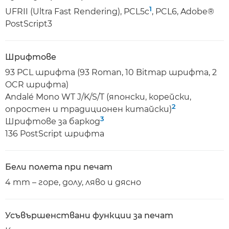
1
UFRII (Ultra Fast Rendering), PCL5c
, PCL6, Adobe®
PostScript3
Шрифтове
93 PCL шрифта (93 Roman, 10 Bitmap шрифта, 2
OCR шрифта)
Andalé Mono WT J/K/S/T (японски, корейски,
2
опростен и традиционен китайски)
3
Шрифтове за баркод
136 PostScript шрифта
Бели полета при печат
4 mm – горе, долу, ляво и дясно
Усъвършенствани функции за печат