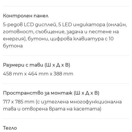
Контролен панел
5-редов LCD дисплей, 5 LED индикатора (онлайн,
готовност, съобщение, задача и пестене на
енергия), бутони, цифрова клавиатура с 10
бутона
Размери с тави (Ш x Д x В)
458 mm x 464 mm x 388 mm
Пространство за монтаж (Ш x Д x В)
717 x 785 mm (с изтеглена многофункционална
тава и отворена врата на касетата)
Тегло