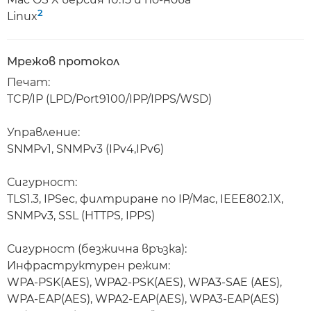
2
Linux
Мрежов протокол
Печат:
TCP/IP (LPD/Port9100/IPP/IPPS/WSD)
Управление:
SNMPv1, SNMPv3 (IPv4,IPv6)
Сигурност:
TLS1.3, IPSec, филтриране по IP/Mac, IEEE802.1X,
SNMPv3, SSL (HTTPS, IPPS)
Сигурност (безжична връзка):
Инфраструктурен режим:
WPA-PSK(AES), WPA2-PSK(AES), WPA3-SAE (AES),
WPA-EAP(AES), WPA2-EAP(AES), WPA3-EAP(AES)