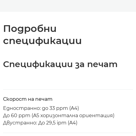
Спецификации
Подробни
Поддръжка
спецификации
Спецификации за печат
Скорост на печат
Едностранно: до 33 ppm (A4)
До 60 ppm (A5 хоризонтална ориентация)
Двустранно: До 29,5 ipm (A4)