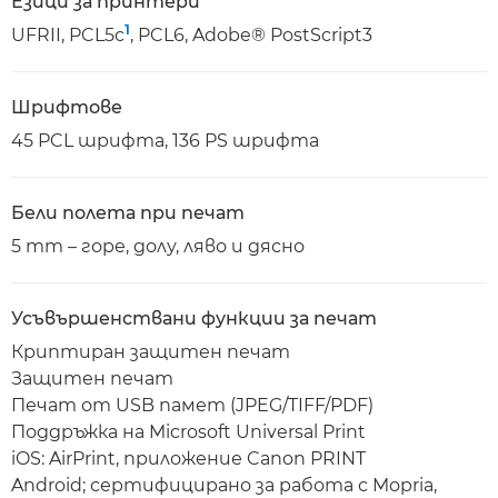
Езици за принтери
1
UFRII, PCL5c
, PCL6, Adobe® PostScript3
Шрифтове
45 PCL шрифта, 136 PS шрифта
Бели полета при печат
5 mm – горе, долу, ляво и дясно
Усъвършенствани функции за печат
Криптиран защитен печат
Защитен печат
Печат от USB памет (JPEG/TIFF/PDF)
Поддръжка на Microsoft Universal Print
iOS: AirPrint, приложение Canon PRINT
Android; сертифицирано за работа с Mopria,