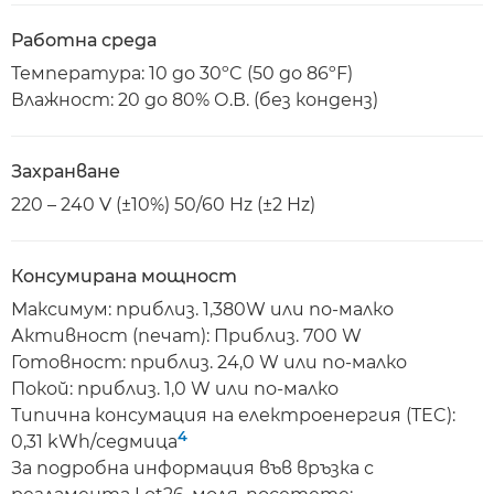
Работна среда
Температура: 10 до 30ºC (50 до 86ºF)
Влажност: 20 до 80% О.В. (без конденз)
Захранване
220 – 240 V (±10%) 50/60 Hz (±2 Hz)
Консумирана мощност
Максимум: приблиз. 1,380W или по-малко
Активност (печат): Приблиз. 700 W
Готовност: приблиз. 24,0 W или по-малко
Покой: приблиз. 1,0 W или по-малко
Типична консумация на електроенергия (TEC):
4
0,31 kWh/седмица
За подробна информация във връзка с