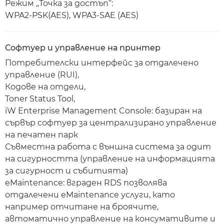
Режим „Точка за достъп“:
WPA2-PSK(AES), WPA3-SAE (AES)
Софтуер и управление на принтер
Потребителски интерфейс за отдалечено
управление (RUI),
Кодове на отдели,
Toner Status Tool,
iW Enterprise Management Console: базиран на
сървър софтуер за централизирано управление
на печатен парк
Съвместна работа с външна система за одит
на сигурността (управление на информацията
за сигурност и събитията)
eMaintenance: вграден RDS позволява
отдалечени eMaintenance услуги, като
например отчитане на броячите,
автоматично управление на консумативите и