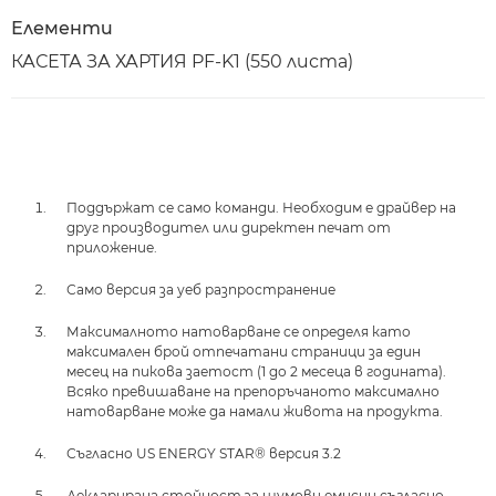
Елементи
КАСЕТА ЗА ХАРТИЯ PF-K1 (550 листа)
Поддържат се само команди. Необходим е драйвер на
друг производител или директен печат от
приложение.
Само версия за уеб разпространение
Максималното натоварване се определя като
максимален брой отпечатани страници за един
месец на пикова заетост (1 до 2 месеца в годината).
Всяко превишаване на препоръчаното максимално
натоварване може да намали живота на продукта.
Съгласно US ENERGY STAR® версия 3.2
Декларирана стойност за шумови емисии съгласно