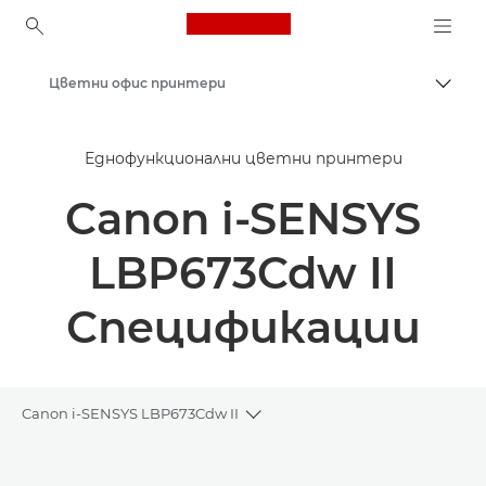
Canon Logo, back to ho
Цветни офис принтери
Прев
Canon
Еднофункционални цветни принтери
Решения и услуги
Canon i-SENSYS
Бизнес продукти
Бизнес принтери и факс машини
LBP673Cdw II
Еднофункционални принтери
Спецификации
Canon i-SENSYS LBP673Cdw II
Toggle breadcrumbs
Преглед