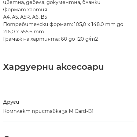
цветна, дебела, документна, бланки
Формат хартия:
A4, A5, A5R, A6, B5
Потребителски формат: 105,0 x 148,0 mm до
216,0 x 355,6 mm
Грамаж на хартията: 60 до 120 g/m2
Хардуерни аксесоари
Други
Комплект приставка за MiCard-B1