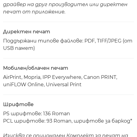
драйвер на друг производител или директен
печат от приложение.
Директен печат
Поддържани типове файлове: PDF, TIFF/JPEG (от
USB памет)
Мобилен/облачен печат
AirPrint, Mopria, IPP Everywhere, Canon PRINT,
uniFLOW Online, Universal Print
Шрифтове
PS шрифтове: 136 Roman
PCL шрифтове: 93 Roman, шрифтове за баркод*
Изисква се опционален Комплект за печат на