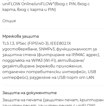
uniFLOW Online/uniFLOW*(вход с PIN, вход с
карта, вход с карта и PIN)
Опция
Мрежова защита
TLS 1.3, IPSec (FIPS140-3), IEEE802.1X
удостоверяване, SNMPv3, функционалност за
защитна стена (филтриране на IP/MAC адрес),
поддръжка на WPA3 (Wi-Fi), активиране/
дезактивиране (мрежови приложения,
отдалечен потребителски интерфейс, USB
интерфейс), разделяне на USB порт от LAN
Защита на документите
Защита на печата (защитен печат, криптиран
защитен печат, защитен печат с uniFLOW)