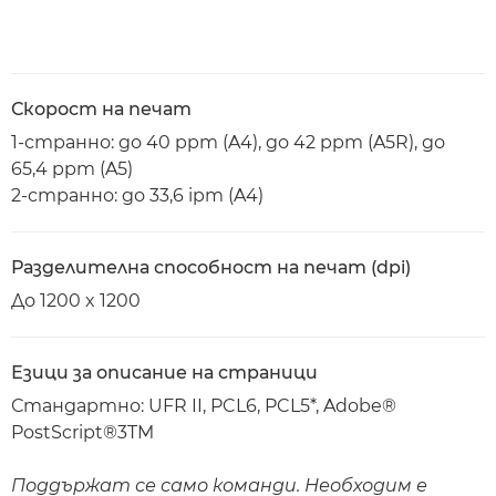
Скорост на печат
1-странно: до 40 ppm (A4), до 42 ppm (A5R), до
65,4 ppm (A5)
2-странно: до 33,6 ipm (A4)
Разделителна способност на печат (dpi)
До 1200 x 1200
Езици за описание на страници
Стандартно: UFR II, PCL6, PCL5*, Adobe®
PostScript®3TM
Поддържат се само команди. Необходим е