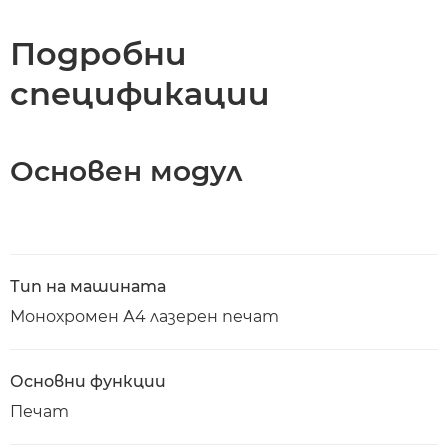
Спецификации
Подробни
спецификации
Поддръжка
Изтегляне на PDF
Основен модул
Тип на машината
Монохромен А4 лазерен печат
Основни функции
Печат