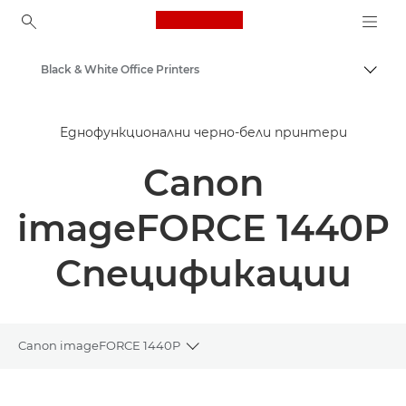
Canon Logo, back to ho
Black & White Office Printers
Прев
Canon
Еднофункционални черно-бели принтери
Решения и услуги
Canon
Бизнес продукти
Бизнес принтери и факс машини
imageFORCE 1440P
Еднофункционални принтери
Спецификации
Canon imageFORCE 1440P
Toggle breadcrumbs
Преглед