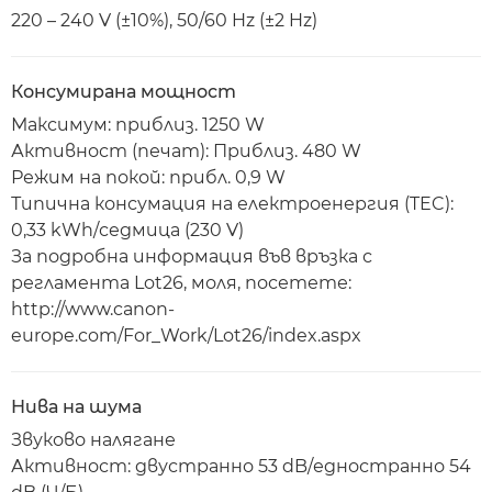
220 – 240 V (±10%), 50/60 Hz (±2 Hz)
Консумирана мощност
Максимум: приблиз. 1250 W
Активност (печат): Приблиз. 480 W
Режим на покой: прибл. 0,9 W
Типична консумация на електроенергия (TEC):
0,33 kWh/седмица (230 V)
За подробна информация във връзка с
регламента Lot26, моля, посетете:
http://www.canon-
europe.com/For_Work/Lot26/index.aspx
Нива на шума
Звуково налягане
Активност: двустранно 53 dB/едностранно 54