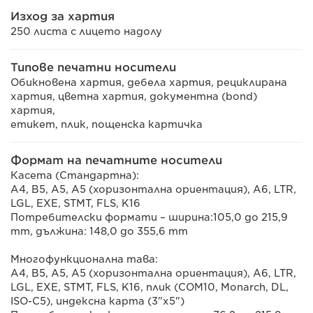
Изход за хартия
250 листа с лицето надолу
Типове печатни носители
Обикновена хартия, дебела хартия, рециклирана
хартия, цветна хартия, документна (bond)
хартия,
етикет, плик, пощенска картичка
Формат на печатните носители
Касета (Стандартна):
A4, B5, A5, A5 (хоризонтална ориентация), A6, LTR,
LGL, EXE, STMT, FLS, K16
Потребителски формати – ширина:105,0 до 215,9
mm, дължина: 148,0 до 355,6 mm
Многофункционална тава:
A4, B5, A5, A5 (хоризонтална ориентация), A6, LTR,
LGL, EXE, STMT, FLS, K16, плик (COM10, Monarch, DL,
ISO-C5), индексна карта (3"x5")