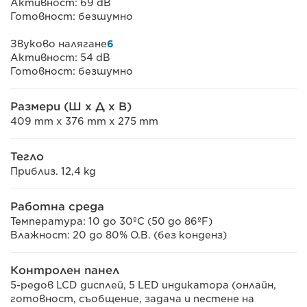
Активност: 69 dB
Готовност: безшумно
Звуково налягане
6
Активност: 54 dB
Готовност: безшумно
Размери (Ш x Д x В)
409 mm x 376 mm x 275 mm
Тегло
Приблиз. 12,4 kg
Работна среда
Температура: 10 до 30ºC (50 до 86ºF)
Влажност: 20 до 80% О.В. (без конденз)
Контролен панел
5-редов LCD дисплей, 5 LED индикатора (онлайн,
готовност, съобщение, задача и пестене на