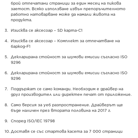
брой отпечатани страници за един месец на пикова
заетост. Всяко използване извън препоръчителното
работно натоварване може да намали живота на
продукта.
Изисква се аксесоар – SD карта-C1
Изисква се аксесоар – Комплект за отпечатване на
баркод-F1
Декларирана стойност за шумови емисии съгласно ISO
9296
Декларирана стойност за шумови емисии съгласно ISO
9296
Поддържат се само команди. Необходим е драйвер на
друг производител или директен печат от приложение.
Само версия за уеб разпространение. Драйверът ще
бъде наличен през втората половина на 2017 г.
Според ISO/IEC 19798
Доставя се със стартова касета за 7 000 страници