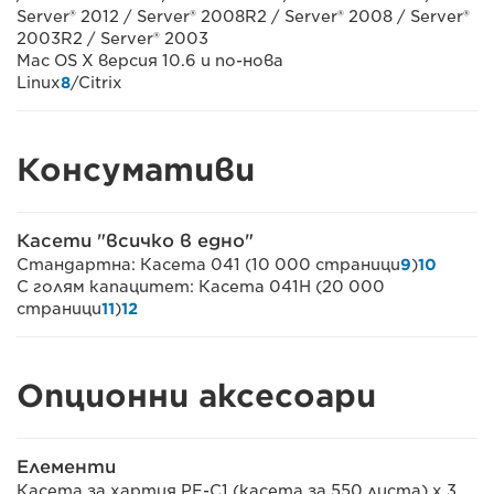
Server® 2012 / Server® 2008R2 / Server® 2008 / Server®
2003R2 / Server® 2003
Mac OS X версия 10.6 и по-нова
Linux
8
/Citrix
Консумативи
Касети "всичко в едно"
Стандартна: Касета 041 (10 000 страници
9
)
10
С голям капацитет: Касета 041H (20 000
страници
11
)
12
Опционни аксесоари
Елементи
Касета за хартия PF-C1 (касета за 550 листа) x 3