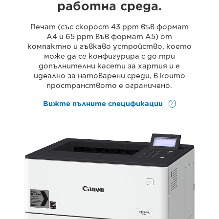
работна среда.
Печат (със скорост 43 ppm във формат
A4 и 65 ppm във формат A5) от
компактно и гъвкаво устройство, което
може да се конфигурира с до три
допълнителни касети за хартия и е
идеално за натоварени среди, в които
пространството е ограничено.
Вижте пълните спецификации