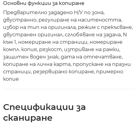
Основни функции за копиране
Предварително зададено Н/У по зона,
двустранно, регулиране на наситеността,
избор на тип на оригинала, режим с прекъсване,
двустранен оригинал, сглобяване на задача, N
към 1, номериране на страници, номериране
компл. копия, рязкост, изтриване на рамки,
защитен воден знак, дата на отпечатване,
копиране на лична карта, пропускане на празни
страници, резервирано копиране, примерно
копие
Спецификации за
сканиране