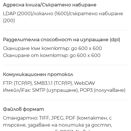
Адресна книга/Съкратено набиране
LDAP (2000)/локално (1600)/съкратено набиране
(200)
Разделителна способност на изпращане (dpi)
Сканиране към компютър: до 600 x 600
Сканиране от компютър: до 600 x 600
Комуникационен протокол
FTP: (TCP/IP), SMB3.1.1 (TCP/IP), WebDAV
Имейл/iFax: SMTP (изпращане), POP3 (получаване)
Файлов формат
Стандартно: TIFF, JPEG, PDF (компактен, с
търсене, задаване на политика за достъп,