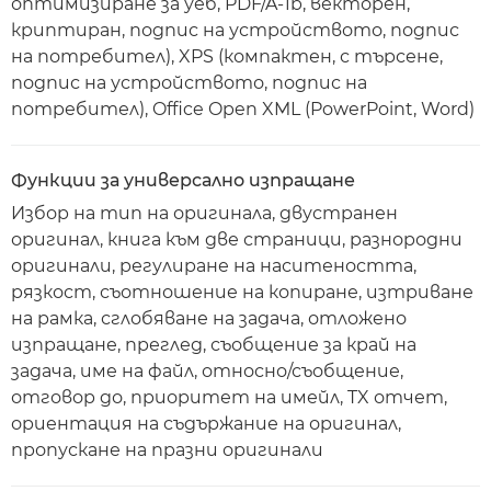
оптимизиране за уеб, PDF/A-1b, векторен,
криптиран, подпис на устройството, подпис
на потребител), XPS (компактен, с търсене,
подпис на устройството, подпис на
потребител), Office Open XML (PowerPoint, Word)
Функции за универсално изпращане
Избор на тип на оригинала, двустранен
оригинал, книга към две страници, разнородни
оригинали, регулиране на наситеността,
рязкост, съотношение на копиране, изтриване
на рамка, сглобяване на задача, отложено
изпращане, преглед, съобщение за край на
задача, име на файл, относно/съобщение,
отговор до, приоритет на имейл, TX отчет,
ориентация на съдържание на оригинал,
пропускане на празни оригинали