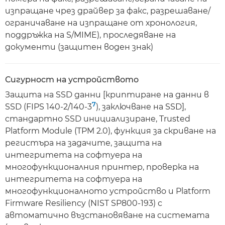
изпращане чрез драйвер за факс, разрешаване/
ограничаване на изпращане от хронология,
поддръжка на S/MIME), проследяване на
документи (защитен воден знак)
Сигурност на устройството
Защита на SSD данни [криптиране на данни в
7
SSD (FIPS 140-2/140-3
), заключване на SSD],
стандартно SSD инициализиране, Trusted
Platform Module (TPM 2.0), функция за скриване на
регистъра на задачите, защита на
интегритета на софтуера на
многофункционалния принтер, проверка на
интегритета на софтуера на
многофункционалното устройство и Platform
Firmware Resiliency (NIST SP800-193) с
автоматично възстановяване на системата