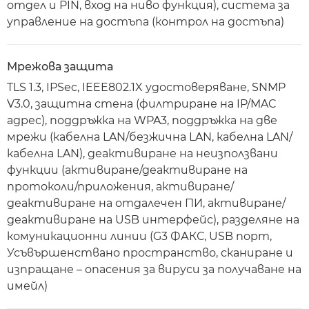
отдел и PIN, вход на ниво функция), система за
управление на достъпа (контрол на достъпа)
Мрежова защита
TLS 1.3, IPSec, IEEE802.1X удостоверяване, SNMP
V3.0, защитна стена (филтриране на IP/MAC
адрес), поддръжка на WPA3, поддръжка на две
мрежи (кабелна LAN/безжична LAN, кабелна LAN/
кабелна LAN), деактивиране на неизползвани
функции (активиране/деактивиране на
протоколи/приложения, активиране/
деактивиране на отдалечен ПИ, активиране/
деактивиране на USB интерфейс), разделяне на
комуникационни линии (G3 ФАКС, USB порт,
Усъвършенствано пространство, сканиране и
изпращане – опасения за вируси за получаване на
имейл)