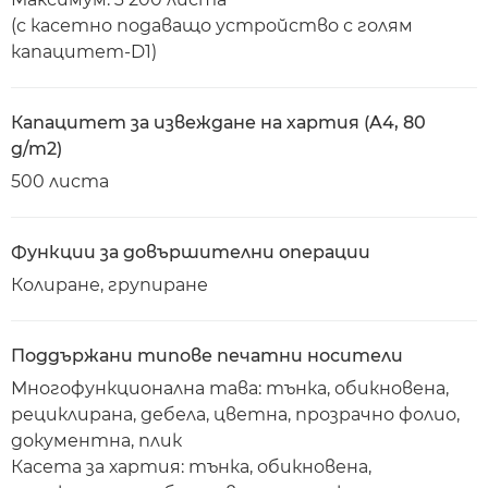
(с касетно подаващо устройство с голям
капацитет-D1)
Капацитет за извеждане на хартия (A4, 80
g/m2)
500 листа
Функции за довършителни операции
Колиране, групиране
Поддържани типове печатни носители
Многофункционална тава: тънка, обикновена,
рециклирана, дебела, цветна, прозрачно фолио,
документна, плик
Касета за хартия: тънка, обикновена,