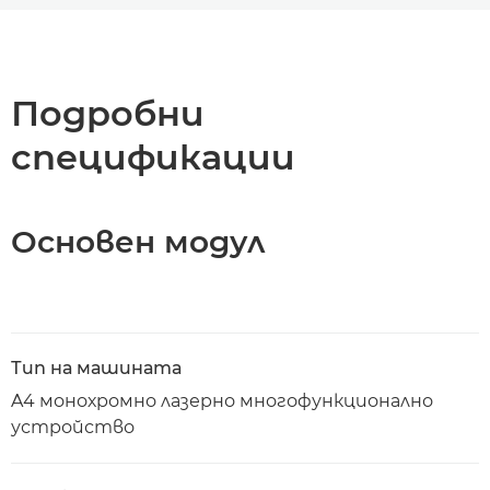
Преглед
Спецификации
Подробни
спецификации
Поддръжка
Изтегляне на PDF
Основен модул
Тип на машината
A4 монохромно лазерно многофункционално
устройство