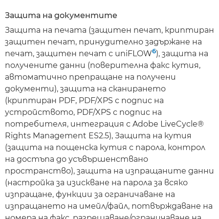
Защита на документите
Защита на печата (защитен печат, криптиран
защитен печат, принудително задържане на
6
печат, защитен печат с uniFLOW
), защита на
получените данни (поверителна факс кутия,
автоматично препращане на получени
документи), защита на сканирането
(криптиран PDF, PDF/XPS с подпис на
устройството, PDF/XPS с подпис на
потребителя, интеграция с Adobe LiveCycle®
Rights Management ES2.5), Защита на кутия
(защита на пощенска кутия с парола, контрол
на достъпа до усъвършенствано
пространство), защита на изпращаните данни
(настройка за изискване на парола за всяко
изпращане, функции за ограничаване на
изпращането на имейл/файл, потвърждаване на
номера на факс, разрешаване/ограничаване на