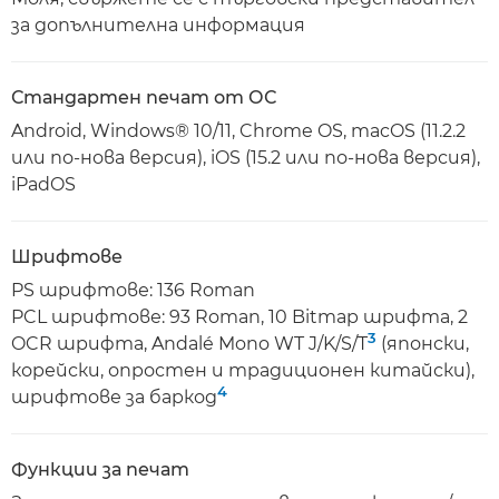
за допълнителна информация
Стандартен печат от ОС
Android, Windows® 10/11, Chrome OS, macOS (11.2.2
или по-нова версия), iOS (15.2 или по-нова версия),
iPadOS
Шрифтове
PS шрифтове: 136 Roman
PCL шрифтове: 93 Roman, 10 Bitmap шрифта, 2
3
OCR шрифта, Andalé Mono WT J/K/S/T
(японски,
корейски, опростен и традиционен китайски),
4
шрифтове за баркод
Функции за печат