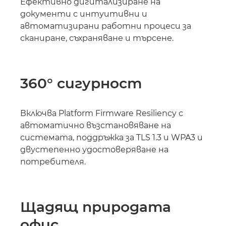
Ефективно дигитализиране на
документи с интуитивни и
автоматизирани работни процеси за
сканиране, съхраняване и търсене.
360° сигурност
Включва Platform Firmware Resiliency с
автоматично възстановяване на
системата, поддръжка за TLS 1.3 и WPA3 и
двустепенно удостоверяване на
потребителя.
Щадящ природата
офис