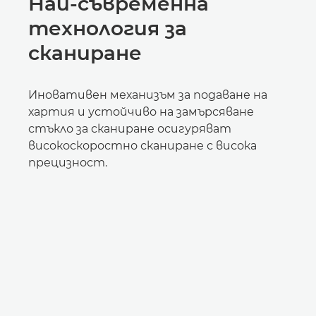
Най-съвременна
технология за
сканиране
Иновативен механизъм за подаване на
хартия и устойчиво на замърсяване
стъкло за сканиране осигуряват
високоскоростно сканиране с висока
прецизност.