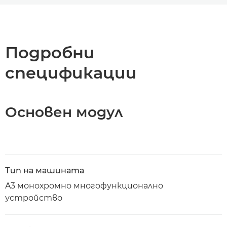
Преглед
Спецификации
Подробни
спецификации
Поддръжка
Изтегляне на PDF
Основен модул
Тип на машината
A3 монохромно многофункционално
устройство