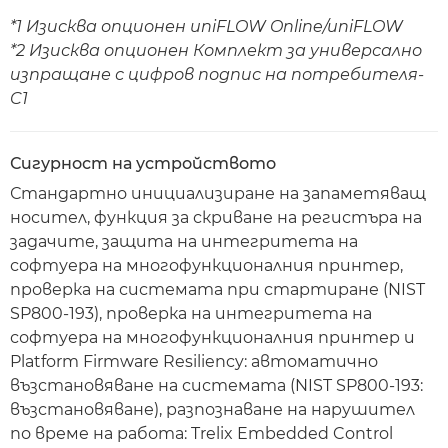
*1 Изисква опционен uniFLOW Online/uniFLOW
*2 Изисква опционен Комплект за универсално
изпращане с цифров подпис на потребителя-
C1
Сигурност на устройството
Стандартно инициализиране на запаметяващ
носител, функция за скриване на регистъра на
задачите, защита на интегритета на
софтуера на многофункционалния принтер,
проверка на системата при стартиране (NIST
SP800-193), проверка на интегритета на
софтуера на многофункционалния принтер и
Platform Firmware Resiliency: автоматично
възстановяване на системата (NIST SP800-193:
възстановяване), разпознаване на нарушител
по време на работа: Trelix Embedded Control