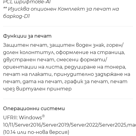
PCL шрифтове-A1
** Изисква опционен Комплект за печат на
баркод-D1
Функции за печат
Защитен печат, защитен воден знак, горен/
долен колонтитул, оформление на страница,
двустранен печат, смесени формати/
ориентации на листа, редуциране на тонера,
печат на плакати, принудително задържане на
печат, дата на печат, график за печат, печат
чрез виртуален принтер
Операционни системи
®
UFRII: Windows
10/11/Server2016/Server2019/Server2022/Server2025,m
(10.14 или по-нова версия)