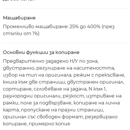
Мащабиране
Променливо мащабиране: 25% до 400% (през
стъпки от 1%)
Основни функции за копиране
Предварително зададено Н/У по зона,
двустранно, регулиране на наситеността,
избор на тип на оригинала, режим с прекъсване,
книга към две страници, двустранен оригинал,
сортиране, сглобяване на задача, N към 1,
разнородни оригинали, рязкост, изтриване на
рамки, поле за подвързване, копиране на лична
карта, пропускане на празни страници,
оригинал със свободен формат, резервирано
копиране, примерно копие