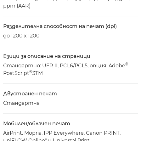
ppm (A4R)
Разделителна способност на печат (dpi)
до 1200 x 1200
Езици за описание на страници
®
Стандартно: UFR II, PCL6/PCL5, опция: Adobe
®
PostScript
3TM
Двустранен печат
Стандартна
Мобилен/облачен печат
AirPrint, Mopria, IPP Everywhere, Canon PRINT,
uniFLOW Online* и Universal Print