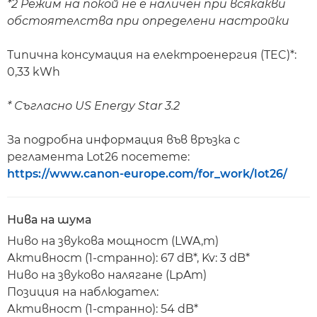
*2 Режим на покой не е наличен при всякакви
обстоятелства при определени настройки
Типична консумация на електроенергия (TEC)*:
0,33 kWh
* Съгласно US Energy Star 3.2
За подробна информация във връзка с
регламента Lot26 посетете:
https://www.canon-europe.com/for_work/lot26/
Нива на шума
Ниво на звукова мощност (LWA,m)
Активност (1-странно): 67 dB*, Kv: 3 dB*
Ниво на звуково налягане (LpAm)
Позиция на наблюдател:
Активност (1-странно): 54 dB*