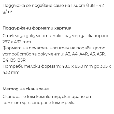
Поддържа се подаване само на 1 лист в 38 – 42
g/m²
Поддържани формати хартия
Стъкло за документи макс. размер за сканиране:
297 x 432 mm
Формат на печатен носител на подаващото
устройство за документи: A3, A4, A4R, A5, A5R,
B4, B5, B5R
Потребителски формат: 48,0 x 85,0 mm до 305 x
432 mm
Метод на сканиране
Сканиране към компютър, сканиране от
компютър, сканиране към мрежа