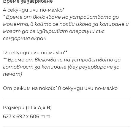
Време за загряване
4 секунди или по-малко*
* Време от включване на устройството до
момента, в който се появи икона за копиране и
могат да се извършват операции със
сензорния екран
12 секунди или по-малко**
** Време от включване на устройството до
готовност за копиране (без резервиране за
печат)
От режим на покой: 10 секунди или по-малко
Размери (Ш x Д x В)
627 x 692 x 606 mm