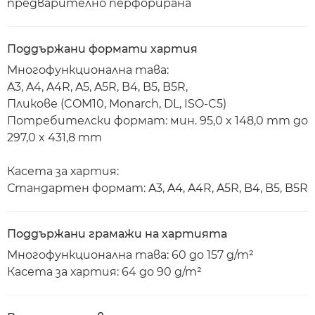
предварително перфорирана
Поддържани формати хартия
Многофункционална тава:
A3, A4, A4R, A5, A5R, B4, B5, B5R,
Пликове (COM10, Monarch, DL, ISO-C5)
Потребителски формат: мин. 95,0 x 148,0 mm до
297,0 x 431,8 mm
Касета за хартия:
Стандартен формат: A3, A4, A4R, A5R, B4, B5, B5R
Поддържани грамажи на хартията
Многофункционална тава: 60 до 157 g/m²
Касета за хартия: 64 до 90 g/m²