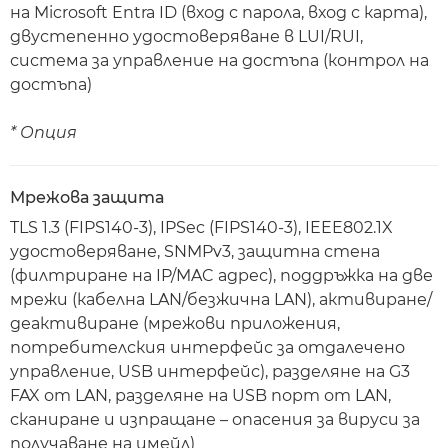
на Microsoft Entra ID (вход с парола, вход с карта),
двустепенно удостоверяване в LUI/RUI,
система за управление на достъпа (контрол на
достъпа)
* Опция
Мрежова защита
TLS 1.3 (FIPS140-3), IPSec (FIPS140-3), IEEE802.1X
удостоверяване, SNMPv3, защитна стена
(филтриране на IP/MAC адрес), поддръжка на две
мрежи (кабелна LAN/безжична LAN), активиране/
деактивиране (мрежови приложения,
потребителския интерфейс за отдалечено
управление, USB интерфейс), разделяне на G3
FAX от LAN, разделяне на USB порт от LAN,
сканиране и изпращане – опасения за вируси за
получаване на имейл)