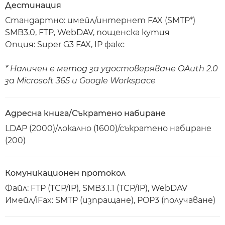
Дестинация
Стандартно: имейл/интернет FAX (SMTP*)
SMB3.0, FTP, WebDAV, пощенска кутия
Опция: Super G3 FAX, IP факс
* Наличен е метод за удостоверяване OAuth 2.0
за Microsoft 365 и Google Workspace
Адресна книга/Съкратено набиране
LDAP (2000)/локално (1600)/съкратено набиране
(200)
Комуникационен протокол
Файл: FTP (TCP/IP), SMB3.1.1 (TCP/IP), WebDAV
Имейл/iFax: SMTP (изпращане), POP3 (получаване)