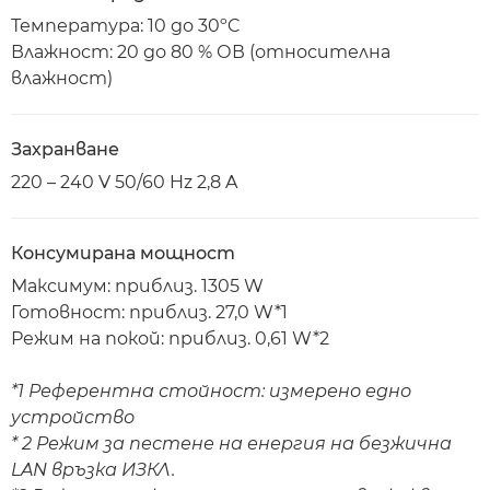
Температура: 10 до 30ºC
Влажност: 20 до 80 % ОВ (относителна
влажност)
Захранване
220 – 240 V 50/60 Hz 2,8 A
Консумирана мощност
Максимум: приблиз. 1305 W
Готовност: приблиз. 27,0 W*1
Режим на покой: приблиз. 0,61 W*2
*1 Референтна стойност: измерено едно
устройство
* 2 Режим за пестене на енергия на безжична
LAN връзка ИЗКЛ.