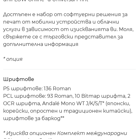
Достъпен е набор от софтуерни решения за
печат от мобилни устройства и облачни
услуги в зависимост от изискванията ви. Моля,
свържете се с търговски представител за
допълнителна информация
* опция
Шрифтове
PS шрифтове: 136 Roman
PCL шрифтове: 93 Roman, 10 Bitmap шрифта, 2
OCR шрифта, Andalé Mono WT J/K/S/T* (японски,
корейски, опростен и традиционен китайски),
шрифтове за баркод**
* Изисква опционен Комплект международни