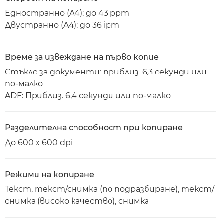
Едностранно (A4): до 43 ppm
Двустранно (A4): до 36 ipm
Време за извеждане на първо копие
Стъкло за документи: приблиз. 6,3 секунди или
по-малко
ADF: Приблиз. 6,4 секунди или по-малко
Разделителна способност при копиране
До 600 x 600 dpi
Режими на копиране
Текст, текст/снимка (по подразбиране), текст/
снимка (високо качество), снимка