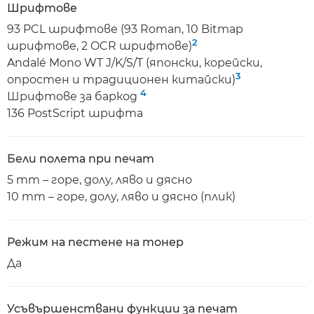
Шрифтове
93 PCL шрифтове (93 Roman, 10 Bitmap
2
шрифтове, 2 OCR шрифтове)
Andalé Mono WT J/K/S/T (японски, корейски,
3
опростен и традиционен китайски)
4
Шрифтове за баркод
136 PostScript шрифта
Бели полета при печат
5 mm – горе, долу, ляво и дясно
10 mm – горе, долу, ляво и дясно (плик)
Режим на пестене на тонер
Да
Усъвършенствани функции за печат