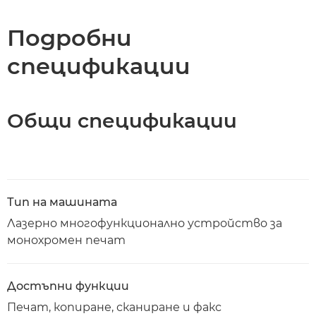
Спецификации
Подробни
спецификации
Поддръжка
Изтегляне на PDF
Общи спецификации
Тип на машината
Лазерно многофункционално устройство за
монохромен печат
Достъпни функции
Печат, копиране, сканиране и факс