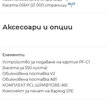
16
17
Касета 056H (21 000 страници
)
Аксесоари и опции
Елементи
Устройство за подаване на хартия PF-C1
(касета за 550 листа)
Обикновена поставка V2
Обикновена поставка AB1
КОМПЛЕКТ PCL ШРИФТОВЕ-A1E
Комплект за печат на баркод D1E