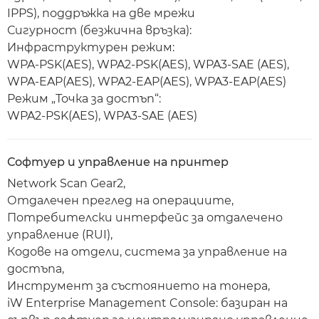
IPPS), поддръжка на две мрежи
Сигурност (безжична връзка):
Инфраструктурен режим:
WPA-PSK(AES), WPA2-PSK(AES), WPA3-SAE (AES),
WPA-EAP(AES), WPA2-EAP(AES), WPA3-EAP(AES)
Режим „Точка за достъп“:
WPA2-PSK(AES), WPA3-SAE (AES)
Софтуер и управление на принтер
Network Scan Gear2,
Отдалечен преглед на операциите,
Потребителски интерфейс за отдалечено
управление (RUI),
Кодове на отдели, система за управление на
достъпа,
Инструмент за състоянието на тонера,
iW Enterprise Management Console: базиран на