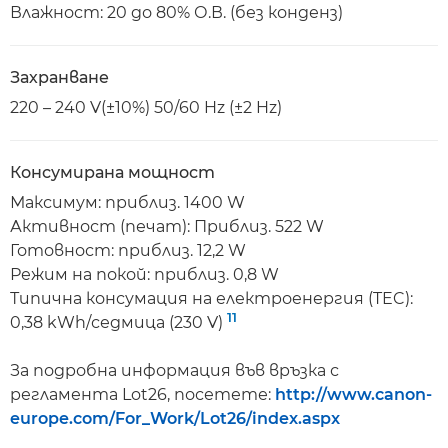
Влажност: 20 до 80% О.В. (без конденз)
Захранване
220 – 240 V(±10%) 50/60 Hz (±2 Hz)
Консумирана мощност
Максимум: приблиз. 1400 W
Активност (печат): Приблиз. 522 W
Готовност: приблиз. 12,2 W
Режим на покой: приблиз. 0,8 W
Типична консумация на електроенергия (TEC):
11
0,38 kWh/седмица (230 V)
За подробна информация във връзка с
регламента Lot26, посетете:
http://www.canon-
europe.com/For_Work/Lot26/index.aspx