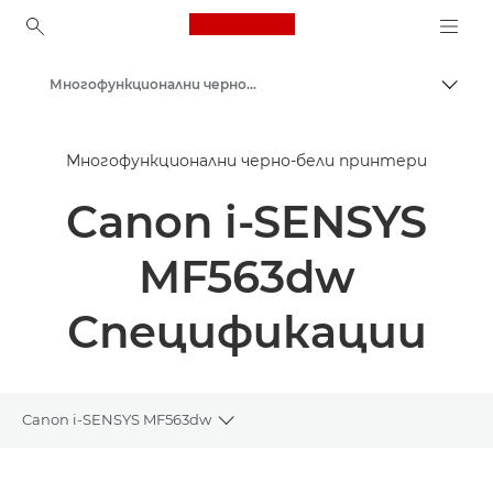
Canon Logo, back to ho
Многофункционални черно-бели принтери
Прев
Canon
Многофункционални черно-бели принтери
Решения и услуги
Canon i-SENSYS
Бизнес продукти
Бизнес принтери и факс машини
MF563dw
Многофункционални принтери – принтери "всичко в едно"
Спецификации
Canon i-SENSYS MF563dw
Toggle breadcrumbs
Преглед