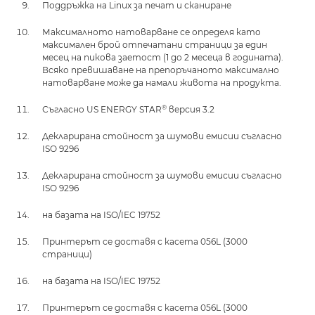
Поддръжка на Linux за печат и сканиране
Максималното натоварване се определя като
максимален брой отпечатани страници за един
месец на пикова заетост (1 до 2 месеца в годината).
Всяко превишаване на препоръчаното максимално
натоварване може да намали живота на продукта.
®
Съгласно US ENERGY STAR
версия 3.2
Декларирана стойност за шумови емисии съгласно
ISO 9296
Декларирана стойност за шумови емисии съгласно
ISO 9296
на базата на ISO/IEC 19752
Принтерът се доставя с касета 056L (3000
страници)
на базата на ISO/IEC 19752
Принтерът се доставя с касета 056L (3000