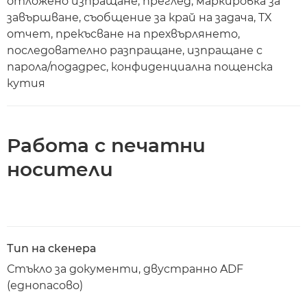
отложено изпращане, преглед, маркировка за
завършване, съобщение за край на задача, TX
отчет, прекъсване на прехвърлянето,
последователно разпращане, изпращане с
парола/подадрес, конфиденциална пощенска
кутия
Работа с печатни
носители
Тип на скенера
Стъкло за документи, двустранно ADF
(еднопасово)