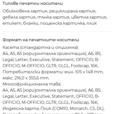
Типове печатни носители
Обикновена хартия, рециклирана хартия,
дебела хартия, тънка хартия, цветна хартия,
етикет, бланки, пощенска картичка, плик
Формат на печатните носители
Касета (стандартна и опционна):
A4, A5, A5 (хоризонтална ориентация), A6, B5,
Legal, Letter, Executive, Statement, OFFICIO, B-
OFFICIO, M-OFFICIO, GLTR, GLGL, Foolscap, 16K,
Потребителски формати: мин. 105 x 148 mm,
макс. 216,0 x 355,6 mm.
Многофункционална тава:
A4, A5, A5 (хоризонтална ориентация), A6, B5,
Legal, Letter, Executive, Statement, OFFICIO, B-
OFFICIO, M-OFFICIO, GLTR, GLGL, Foolscap, 16K,
Индексна карта, Плик (COM10, Monarch, C5, DL),