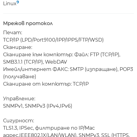
9
Linux
Мрежов протокол
Печат:
TCP/IP (LPD/Port9100/IPP/IPPS/FTP/WSD)
Сканиране:
Сканиране към компютър: Файл: FTP (TCP/IP),
SMB3.1.1 (TCP/IP), WebDAV
Имейл/интернет ФАКС: SMTP (изпращане), POP3
(получаване)
Сканиране от компютър: TCP/IP
Управление:
SNMPv1, SNMPv3 (IPv4,IPv6)
Сигурност:
TLS1.3, IPSec, филтриране по IP/Mac
адрес,IEEE802.1X(LAN/WLAN), SNMPv3, SSL (HTTPS,