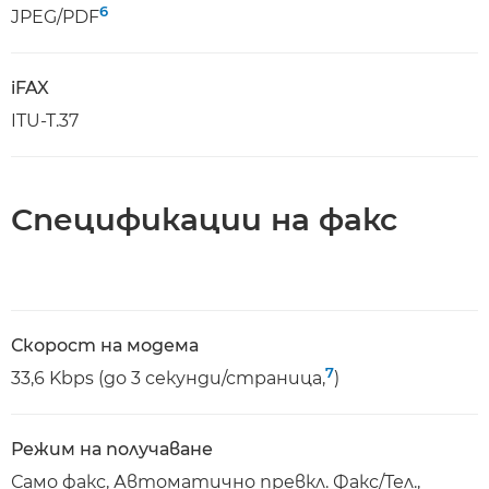
6
JPEG/PDF
iFAX
ITU-T.37
Спецификации на факс
Скорост на модема
7
33,6 Kbps (до 3 секунди/страница,
)
Режим на получаване
Само факс, Автоматично превкл. Факс/Тел.,