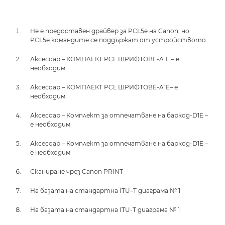
Не е предоставен драйвер за PCL5e на Canon, но
PCL5e командите се поддържат от устройството.
Аксесоар – КОМПЛЕКТ PCL ШРИФТОВЕ-A1E – е
необходим
Аксесоар – КОМПЛЕКТ PCL ШРИФТОВЕ-A1E– е
необходим
Аксесоар – Комплект за отпечатване на баркод-D1E –
е необходим
Аксесоар – Комплект за отпечатване на баркод-D1E –
е необходим
Сканиране чрез Canon PRINT
На базата на стандартна ITU–T диаграма № 1
На базата на стандартна ITU-T диаграма № 1