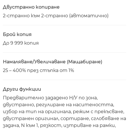
Двустранно копиране
2-странно към 2-странно (автоматично)
Брой копия
До 9 999 копия
Намаляване/Увеличаване (Мащабиране)
25 – 400% през стъпка от 1%
Други функции
Предварително зададено Н/У по зона,
двустранно, регулиране на наситеността,
избор на тип на оригинала, режим с прекъсване,
двустранен оригинал, сортиране, сглобяване на
задача, N към 1, рязкост, изтриване на рамки,