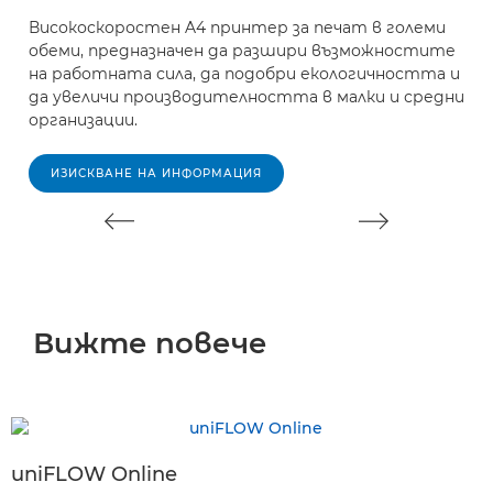
Високоскоростен A4 принтер за печат в големи
В
обеми, предназначен да разшири възможностите
к
на работната сила, да подобри екологичността и
м
да увеличи производителността в малки и средни
организации.
ИЗИСКВАНЕ НА ИНФОРМАЦИЯ
Вижте повече
uniFLOW Online