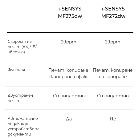
i-SENSYS
i-SENSYS
MF275dw
MF272dw
Скорост на
29ppm
29ppm
печат (A4, ЧБ/
цветно)
Функция
Печат, копиране,
Печат, копиране
сканиране и факс
и сканиране
Двустранен
Стандартно
Стандартно
печат
Автоматично
Да
Не
подаващо
устройство за
документи