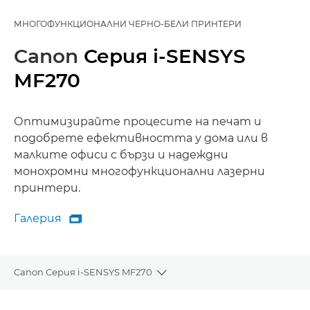
МНОГОФУНКЦИОНАЛНИ ЧЕРНО-БЕЛИ ПРИНТЕРИ
Canon
Серия i-SENSYS
MF270
Оптимизирайте процесите на печат и
подобрете ефективността у дома или в
малките офиси с бързи и надеждни
монохромни многофункционални лазерни
принтери.
Галерия

Галерия
Canon Серия i-SENSYS MF270
Toggle breadcrumbs
Преглед