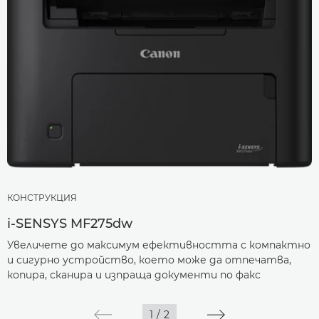
КОНСТРУКЦИЯ
i-SENSYS MF275dw
Увеличете до максимум ефективността с компактно
и сигурно устройство, което може да отпечатва,
копира, сканира и изпраща документи по факс
1
/
2