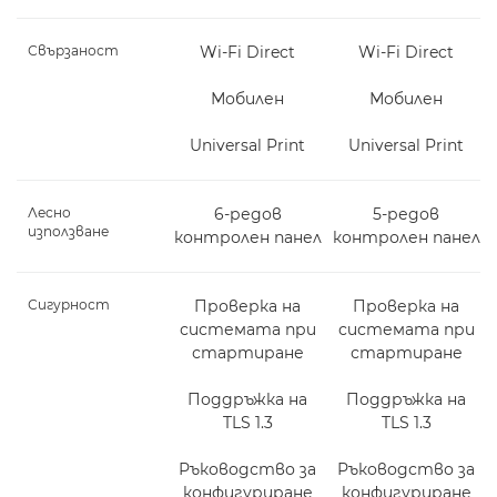
Свързаност
Wi-Fi Direct
Wi-Fi Direct
Мобилен
Мобилен
Universal Print
Universal Print
Лесно
6-редов
5-редов
използване
контролен панел
контролен панел
Сигурност
Проверка на
Проверка на
системата при
системата при
стартиране
стартиране
Поддръжка на
Поддръжка на
TLS 1.3
TLS 1.3
Ръководство за
Ръководство за
конфигуриране
конфигуриране