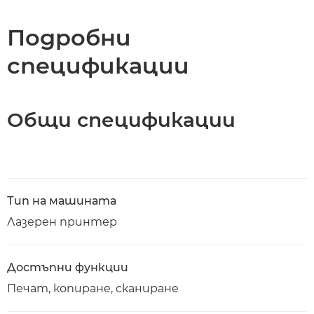
Спецификации
Подробни
спецификации
Поддръжка
Изтегляне на PDF
Общи спецификации
Тип на машината
Лазерен принтер
Достъпни функции
Печат, копиране, сканиране