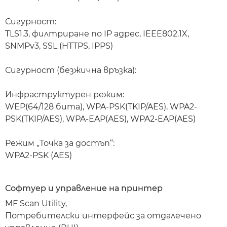
Сигурност:
TLS1.3, филтриране по IP адрес, IEEE802.1X,
SNMPv3, SSL (HTTPS, IPPS)
Сигурност (безжична връзка):
Инфраструктурен режим:
WEP(64/128 бита), WPA-PSK(TKIP/AES), WPA2-
PSK(TKIP/AES), WPA-EAP(AES), WPA2-EAP(AES)
Режим „Точка за достъп“:
WPA2-PSK (AES)
Софтуер и управление на принтер
MF Scan Utility,
Потребителски интерфейс за отдалечено