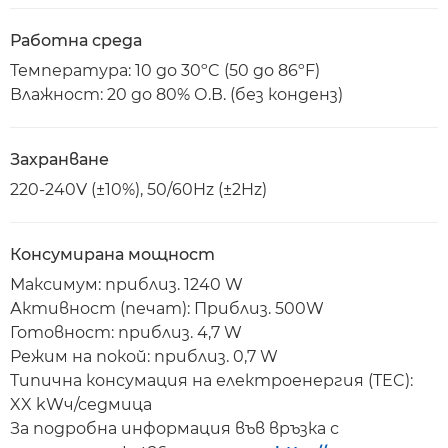
Работна среда
Температура: 10 до 30ºC (50 до 86ºF)
Влажност: 20 до 80% О.В. (без конденз)
Захранване
220-240V (±10%), 50/60Hz (±2Hz)
Консумирана мощност
Максимум: приблиз. 1240 W
Активност (печат): Приблиз. 500W
Готовност: приблиз. 4,7 W
Режим на покой: приблиз. 0,7 W
Типична консумация на електроенергия (TEC):
XX kWч/седмица
За подробна информация във връзка с