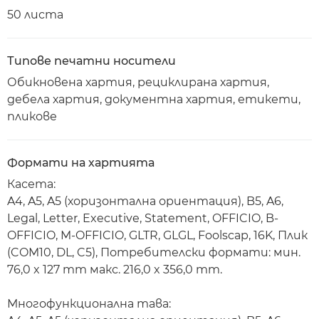
50 листа
Типове печатни носители
Обикновена хартия, рециклирана хартия,
дебела хартия, документна хартия, етикети,
пликове
Формати на хартията
Касета:
A4, A5, A5 (хоризонтална ориентация), B5, A6,
Legal, Letter, Executive, Statement, OFFICIO, B-
OFFICIO, M-OFFICIO, GLTR, GLGL, Foolscap, 16K, Плик
(COM10, DL, C5), Потребителски формати: мин.
76,0 x 127 mm макс. 216,0 x 356,0 mm.
Многофункционална тава: