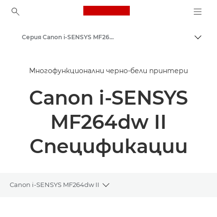
Canon Logo, back to ho
Серия Canon i-SENSYS MF260 II – многофункционални принтери
Прев
Canon
Многофункционални черно-бели принтери
Решения и услуги
Canon i-SENSYS
Бизнес продукти
Бизнес принтери и факс машини
MF264dw II
Многофункционални принтери – принтери "всичко в едно"
Спецификации
Многофункционални черно-бели принтери
Canon i-SENSYS MF264dw II
Toggle breadcrumbs
Преглед