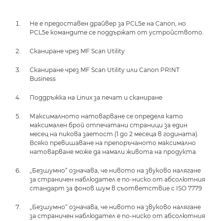
Не е предоставен драйвер за PCL5e на Canon, но
PCL5e командите се поддържат от устройството.
Сканиране чрез MF Scan Utility
Сканиране чрез MF Scan Utility или Canon PRINT
Business
Поддръжка на Linux за печат и сканиране
Максималното натоварване се определя като
максимален брой отпечатани страници за един
месец на пикова заетост (1 до 2 месеца в годината).
Всяко превишаване на препоръчаното максимално
натоварване може да намали живота на продукта.
„Безшумно“ означава, че нивото на звуково налягане
за страничен наблюдател е по-ниско от абсолютния
стандарт за фонов шум в съответствие с ISO 7779
„Безшумно“ означава, че нивото на звуково налягане
за страничен наблюдател е по-ниско от абсолютния