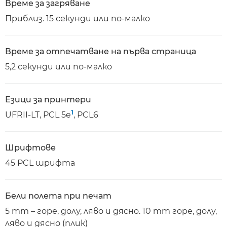
Време за загряване
Приблиз. 15 секунди или по-малко
Време за отпечатване на първа страница
5,2 секунди или по-малко
Езици за принтери
1
UFRII-LT, PCL 5e
, PCL6
Шрифтове
45 PCL шрифта
Бели полета при печат
5 mm – горе, долу, ляво и дясно. 10 mm горе, долу,
ляво и дясно (плик)