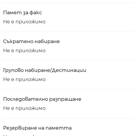
Памет за факс
Не е приложимо
Съкратено набиране
Не е приложимо
Групово набиране/Дестинации
Не е приложимо
Последователно разпращане
Не е приложимо
Резервиране на паметта