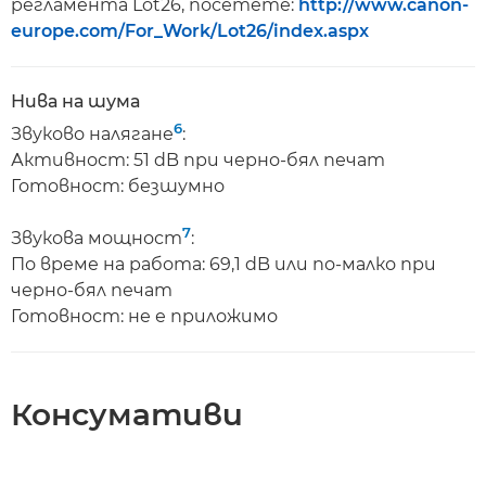
регламента Lot26, посетете:
http://www.canon-
europe.com/For_Work/Lot26/index.aspx
Нива на шума
6
Звуково налягане
:
Активност: 51 dB при черно-бял печат
Готовност: безшумно
7
Звукова мощност
:
По време на работа: 69,1 dB или по-малко при
черно-бял печат
Готовност: не е приложимо
Консумативи