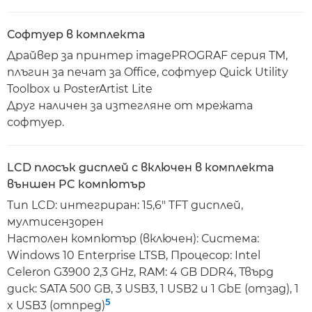
Софтуер в комплекта
Драйвер за принтер imagePROGRAF серия TM,
плъгин за печат за Office, софтуер Quick Utility
Toolbox и PosterArtist Lite
Друг наличен за изтегляне от мрежата
софтуер.
LCD плосък дисплей с включен в комплекта
външен PC компютър
Тип LCD: интегриран: 15,6" TFT дисплей,
мултисензорен
Настолен компютър (включен): Система:
Windows 10 Enterprise LTSB, Процесор: Intel
Celeron G3900 2,3 GHz, RAM: 4 GB DDR4, Твърд
диск: SATA 500 GB, 3 USB3, 1 USB2 и 1 GbE (отзад), 1
5
x USB3 (отпред)