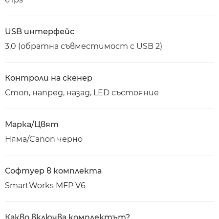
USB интерфейс
3.0 (обратна съвместимост с USB 2)
Контроли на скенер
Стоп, напред, назад, LED състояние
Марка/Цвят
Няма/Canon черно
Софтуер в комплекта
SmartWorks MFP V6
Какво включва комплектът?