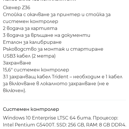
Скенер Z36
Стойка с окачване за принтер и стойка за
системен контролер
2 водача за хартията
3 водача за връщане на документи
Еталон за калибриране
Ръководство за монтаж и стартиране
USB3 кабел (2 метра)
Захранване
15,6" системен контролер
3:1 захранващ кабел Trident – необходим е 1 кабел
за включване в локалното захранване (не е
включен).
Системен контролер
Windows 10 Enterprise LTSC 64 бита. Процесор:
Intel Pentium G5400T. SSD: 256 GB, RAM: 8 GB DDR4.