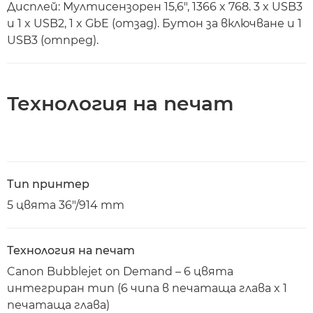
Дисплей: Мултисензорен 15,6", 1366 x 768. 3 x USB3
и 1 x USB2, 1 x GbE (отзад). Бутон за включване и 1
USB3 (отпред).
Технология на печат
Тип принтер
5 цвята 36"/914 mm
Технология на печат
Canon Bubblejet on Demand – 6 цвята
интегриран тип (6 чипа в печатаща глава x 1
печатаща глава)