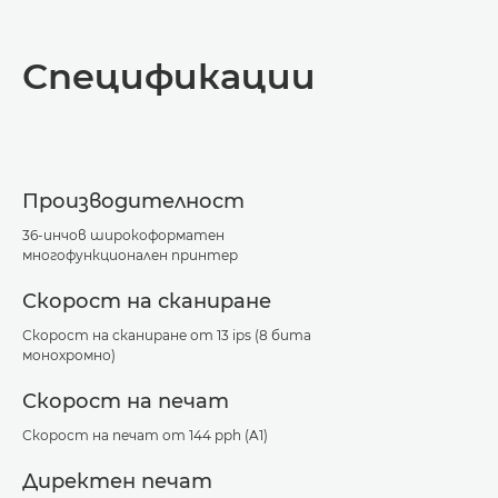
Преглед
Спецификации
Спецификации
Поддръжка
Производителност
Изтегляне на PDF
36-инчов широкоформатен
многофункционален принтер
Скорост на сканиране
Скорост на сканиране от 13 ips (8 бита
монохромно)
Скорост на печат
Скорост на печат от 144 pph (A1)
Директен печат