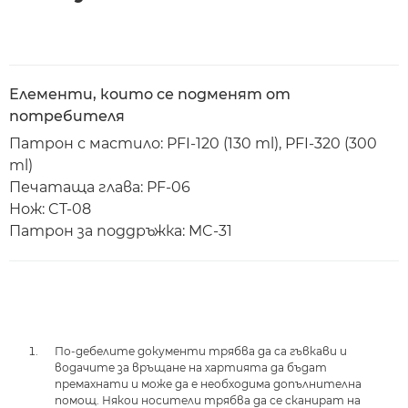
Елементи, които се подменят от
потребителя
Патрон с мастило: PFI-120 (130 ml), PFI-320 (300
ml)
Печатаща глава: PF-06
Нож: CT-08
Патрон за поддръжка: MC-31
По-дебелите документи трябва да са гъвкави и
водачите за връщане на хартията да бъдат
премахнати и може да е необходима допълнителна
помощ. Някои носители трябва да се сканират на