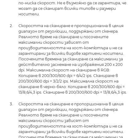
по-ниска скорост. Не е възможно да се гарантира, че
могат да се сканират всички типове и размери
носители.
Скоростта на сканиране е пропорционална в целия
диапазон от резолюции, поддържани от скенера.
Реалното време на сканиране и посочените
максимални скорости зависят от
производителността на хост-компютъра и не са
гарантирани за всички видове хартиени носители.
Посочените времена за сканиране са максимални за
действително заснемане на изображения 200 x 200
dpi. Максимална скорост на сканиране в RGB:
Копиране в 200/300/600 dpi = 6/4/2 ips. Сканиране в
200/300/600 dpi = 3/2/2 ips. Максимална скорост на
сканиране в черно-бяло: Копиране в 200/300/600 dpi =
13/8,6/4,3 ips. Сканиране в 200/300/600 dpi = 13/8,6/4,3 ips.
Скоростта на сканиране е пропорционална в целия
диапазон от резолюции, поддържани от скенера.
Реалното време на сканиране и посочените
максимални скорости зависят от
производителността на хост-компютъра и не са
гарантирани за всички видове хартиени носители.
Посочените времена за сканиране са максимални за