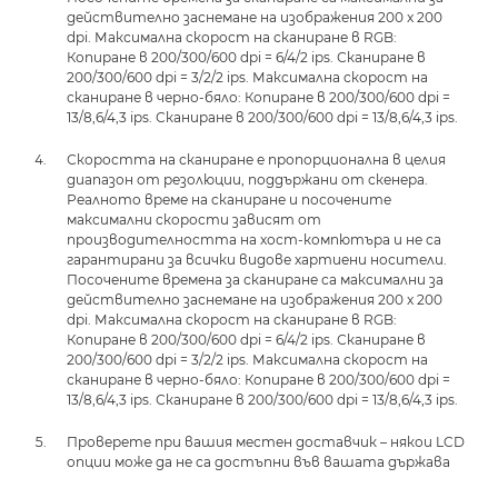
действително заснемане на изображения 200 x 200
dpi. Максимална скорост на сканиране в RGB:
Копиране в 200/300/600 dpi = 6/4/2 ips. Сканиране в
200/300/600 dpi = 3/2/2 ips. Максимална скорост на
сканиране в черно-бяло: Копиране в 200/300/600 dpi =
13/8,6/4,3 ips. Сканиране в 200/300/600 dpi = 13/8,6/4,3 ips.
Скоростта на сканиране е пропорционална в целия
диапазон от резолюции, поддържани от скенера.
Реалното време на сканиране и посочените
максимални скорости зависят от
производителността на хост-компютъра и не са
гарантирани за всички видове хартиени носители.
Посочените времена за сканиране са максимални за
действително заснемане на изображения 200 x 200
dpi. Максимална скорост на сканиране в RGB:
Копиране в 200/300/600 dpi = 6/4/2 ips. Сканиране в
200/300/600 dpi = 3/2/2 ips. Максимална скорост на
сканиране в черно-бяло: Копиране в 200/300/600 dpi =
13/8,6/4,3 ips. Сканиране в 200/300/600 dpi = 13/8,6/4,3 ips.
Проверете при вашия местен доставчик – някои LCD
опции може да не са достъпни във вашата държава