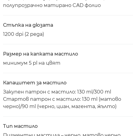
полупрозрачно матирано CAD фолио
Стъпка на дюзата
1200 dpi (2 реда)
Размер на капката мастило
минимум 5 pl на цвят
Капацитет за мастило
Закупен патрон с мастило: 130 ml/300 ml
Стартов патрон с мастило: 130 ml (матово
черно)/90 ml (черно, циан, магента, жълто)
Тип мастило
Пигментни мастила – черно, матово черно,