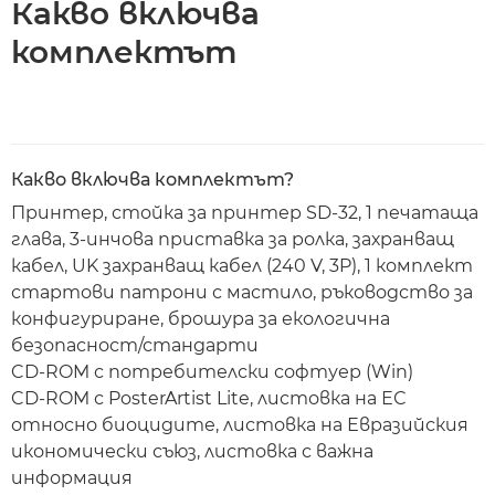
Какво включва
комплектът
Какво включва комплектът?
Принтер, стойка за принтер SD-32, 1 печатаща
глава, 3-инчова приставка за ролка, захранващ
кабел, UK захранващ кабел (240 V, 3P), 1 комплект
стартови патрони с мастило, ръководство за
конфигуриране, брошура за екологична
безопасност/стандарти
CD-ROM с потребителски софтуер (Win)
CD-ROM с PosterArtist Lite, листовка на ЕС
относно биоцидите, листовка на Евразийския
икономически съюз, листовка с важна
информация