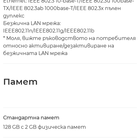
Ethernet: IEEE 802.3 10-base-T/IEEE 802.3u 100base-
TX/IEEE 802.3ab 1000base-T/IEEE 802.3x пълен
дуплекс
Безжична LAN мрежа:
IEEE802.11n/IEEE802.11g/IEEE802.11b
* Моля, вижте ръководството на потребителя
относно активиране/дезактивиране на
безжичната LAN мрежа
Памет
Стандартна памет
128 GB с 2 GB физическа памет