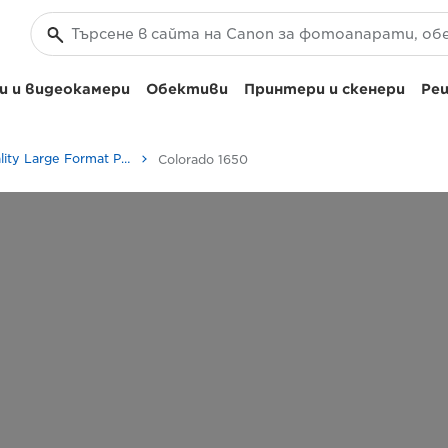
 и видеокамери
Обективи
Принтери и скенери
Реш
High-Quality Large Format Printers for CAD/GIS and Stunning Graphics
Colorado 1650