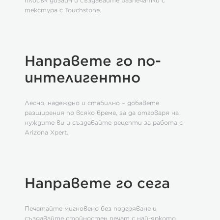
плосък дизайн и създавайте разпечатки с
текстура с Touchstone.
Направете го по-
интелигентно
Лесно, надеждно и стабилно – добавете
разширения по всяко време, за да отговаря на
нуждите ви и създавайте рецепти за работа с
Arizona Xpert.
Направете го сега
Печатайте мигновено без подгряване и
създавайте стойностен печат с най-яркото