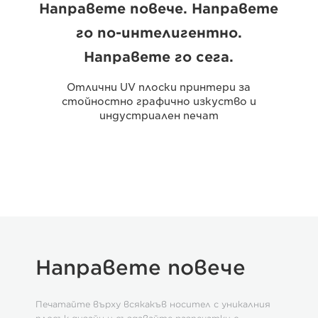
Направете повече. Направете
го по-интелигентно.
Направете го сега.
Отлични UV плоски принтери за
стойностно графично изкуство и
индустриален печат
Направете повече
Печатайте върху всякакъв носител с уникалния