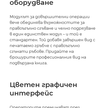
оборудване
Модулът за довършителни операции
вече обединява възможностите за
правоъгълно сгъване и челно подрязване
в един единствен модул – и той е
стандартен. Той добавя завършен вид с
печатаемо гръбче с правоъгълно
сгънати ръбове. Придайте на
брошурите професионалния вид на
подвързана книга.
Цветен графичен
интерфейс
Операторите преминават през