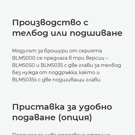
Производство с
телбод или подшиване
Модулът за брошури от серията
BLM5000 се предлага в три версии –
BLM5050 и BLM5035 с две глави за телбод
без нужда от поддръжка, както и
BLM5035s с две подшиващи глави.
Приставка за удобно
подаване (опция)