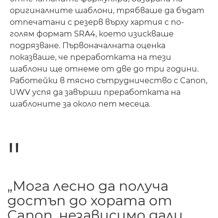
оригиналните шаблони, трябваше да бъдат
отпечатани с резерв върху хартия с по-
голям формат SRA4, което изискваше
подрязване. Първоначалната оценка
показваше, че преработката на тези
шаблони ще отнеме от две до три години.
Работейки в тясно сътрудничество с Canon,
UWV успя да завърши преработката на
шаблоните за около пет месеца.
„Мога лесно да получа
достъп до хората от
Canon, независимо дали