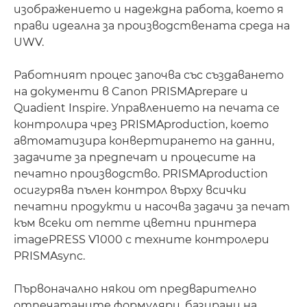
изображението и надеждна работа, което я
прави идеална за производствената среда на
UWV.
Работният процес започва със създаването
на документи в Canon PRISMAprepare и
Quadient Inspire. Управлението на печата се
контролира чрез PRISMAproduction, което
автоматизира конвертирането на данни,
задачите за предпечат и процесите на
печатно производство. PRISMAproduction
осигурява пълен контрол върху всички
печатни продукти и насочва задачи за печат
към всеки от петте цветни принтера
imagePRESS V1000 с техните контролери
PRISMAsync.
Първоначално някои от предварително
отпечатаните формуляри, базирани на