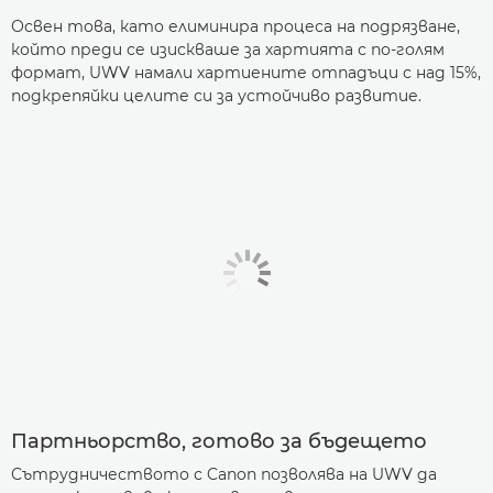
Освен това, като елиминира процеса на подрязване,
който преди се изискваше за хартията с по-голям
формат, UWV намали хартиените отпадъци с над 15%,
подкрепяйки целите си за устойчиво развитие.
Партньорство, готово за бъдещето
Сътрудничеството с Canon позволява на UWV да