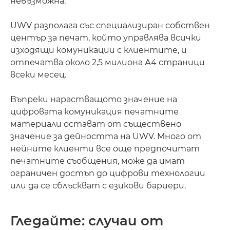
невъзможна.
UWV разполага със специализиран собствен
център за печат, който управлява всички
изходящи комуникации с клиентите, и
отпечатва около 2,5 милиона А4 страници
всеки месец.
Въпреки нарастващото значение на
цифровата комуникация печатните
материали остават от съществено
значение за дейността на UWV. Много от
нейните клиенти все още предпочитат
печатните съобщения, може да имат
ограничен достъп до цифрови технологии
или да се сблъскват с езикови бариери.
Гледайте: случаи от