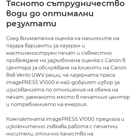
Тясното сътрудничество
води до оптимални
резултати
След внимателна оценка на наличните на
пазара варианти за лазерен и
мастиленоструен печат и съвместно
провеждане на задълбочена оценка с Canon в
Центъра за обслужване на клиенти на Canon
във Venlo UWV реши, че лазерната преса
imagePRESS V1000 е най-добрият избор за
изискванията по отношение на обема на
печат, заеманото място в печатния център
и потреблението на енергия.
Компактната imagePRESS V1000 предлага и
изключително гъвкава работа с печатни
носители, отлично качество на