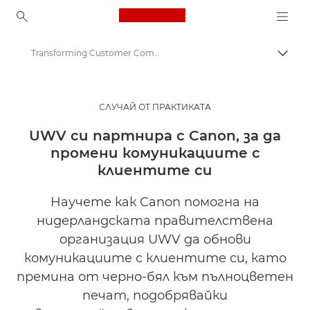
Canon Logo, back to ho
Transforming Customer Communications with Canon
Прев
Canon
Решения и услуги
СЛУЧАЙ ОТ ПРАКТИКАТА
Анализи
UWV си партнира с Canon, за да
промени комуникациите с
Бизнес случаи от практиката
клиентите си
Научете как Canon помогна на
нидерландската правителствена
организация UWV да обнови
комуникациите с клиентите си, като
премина от черно-бял към пълноцветен
печат, подобрявайки