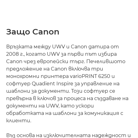
Защо Canon
Връзката между UWV и Canon датира от
2008 г., когато UWV за първи път избира
Canon чрез европейски търг. Печелившото
предложение на Canon включва три
монохромни принтера varioPRINT 6250 и
софтуер Quadient Inspire за управление на
шаблони за документи. Този софтуер се
превърна в ключов за процеса на създаване на
документи на UWV, като ускори
обработката на шаблони за комуникация с
клиенти.
Въз основа на изключителната надеждност и