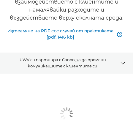
взаимодействието с клиентите и
намалявайки разходите и
въздействието върху околната среда.
Изтегляне на PDF със случай от практиката

[pdf, 1416 kb]
UWV си партнира с Canon, за да промени
комуникациите с клиентите си
ПРЕГЛЕД
ВИДЕО
СВЪРЗАНИ РЕШЕНИЯ
ВИЖТЕ ПО-ПОДРОБНО