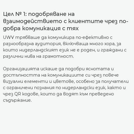
Цел № 1: подобряване на
взаимодействието с клиентите чрез по-
добра комуникация с тях
UWV трябваше да комуникира по-ефективно с
разнообразна аудитория, включваща много хора, за
които нидерландският език не е роден, и граждани с
различни нива на грамотност.
Организацията искаше да подобри яснотата и
достъпността на комуникациите си чрез повече
визуални елементи и цветове, особено за получатели
с ограничени познания по нидерландски език, както и
чрез QR кодове, които да водят към преведено
съдържание.