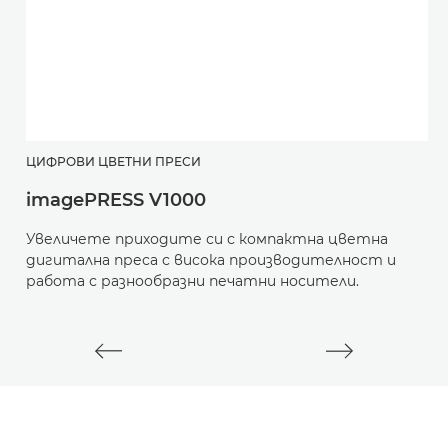
ЦИФРОВИ ЦВЕТНИ ПРЕСИ
Ш
imagePRESS V1000
С
Увеличете приходите си с компактна цветна
Т
дигитална преса с висока производителност и
т
работа с разнообразни печатни носители.
д
м