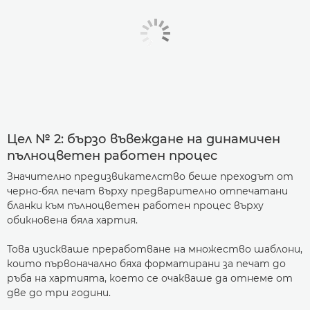
Цел № 2: бързо въвеждане на динамичен
пълноцветен работен процес
Значително предизвикателство беше преходът от
черно-бял печат върху предварително отпечатани
бланки към пълноцветен работен процес върху
обикновена бяла хартия.
Това изискваше преработване на множество шаблони,
които първоначално бяха форматирани за печат до
ръба на хартията, което се очакваше да отнеме от
две до три години.