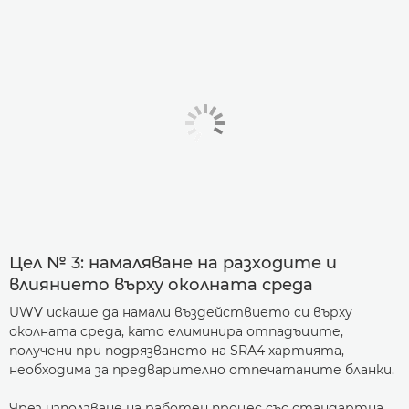
Цел № 3: намаляване на разходите и
влиянието върху околната среда
UWV искаше да намали въздействието си върху
околната среда, като елиминира отпадъците,
получени при подрязването на SRA4 хартията,
необходима за предварително отпечатаните бланки.
Чрез използване на работен процес със стандартна