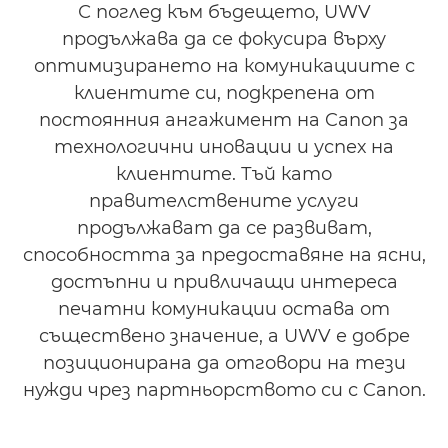
С поглед към бъдещето, UWV
продължава да се фокусира върху
оптимизирането на комуникациите с
клиентите си, подкрепена от
постоянния ангажимент на Canon за
технологични иновации и успех на
клиентите. Тъй като
правителствените услуги
продължават да се развиват,
способността за предоставяне на ясни,
достъпни и привличащи интереса
печатни комуникации остава от
съществено значение, а UWV е добре
позиционирана да отговори на тези
нужди чрез партньорството си с Canon.