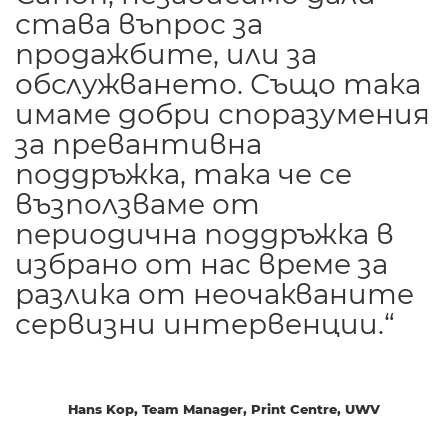
става въпрос за
продажбите, или за
обслужването. Също така
имаме добри споразумения
за превантивна
поддръжка, така че се
възползваме от
периодична поддръжка в
избрано от нас време за
разлика от неочакваните
сервизни интервенции.“
Hans Kop, Team Manager, Print Centre, UWV