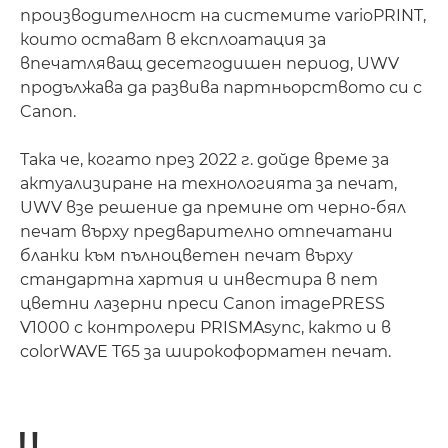
производителност на системите varioPRINT,
които остават в експлоатация за
впечатляващ десетгодишен период, UWV
продължава да развива партньорството си с
Canon.
Така че, когато през 2022 г. дойде време за
актуализиране на технологията за печат,
UWV взе решение да премине от черно-бял
печат върху предварително отпечатани
бланки към пълноцветен печат върху
стандартна хартия и инвестира в пет
цветни лазерни преси Canon imagePRESS
V1000 с контролери PRISMAsync, както и в
colorWAVE T65 за широкоформатен печат.