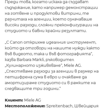
Преди това, когато искаха да създават
съдържание, като например демонстрации
на готвене и продуктови витрини, те
разчитаха на агенции, което означаваше
високи разходи, сложни преконфигурации на
студиото и бавни крайни резултати.
„С Canon открихме идеалния инструмент,
който да отговори на нашите нужди както
във видеото, така и във фотографията“,
казва Barbara Märkli, ръководител
„Кулинарното изживяване“, Miele AG.
„Спестяваме разходи за агенции в размер на
петцифрена сума в евро и очакваме да
амортизираме студиото си в рамките на
следващите три години.“
Клиент:
Miele AG
Местоположение:
Spreitenbach, Швейцария