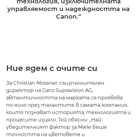
технология, изключителната
управляемост и надеждността на
Canon.“
Ние ядем с очите си
За Christian Mossner, съизпълнителен
директор на Ganz Supravision AG,
автентичността на марката се проявява
по-ясно чрез талантите в самата компания,
които познават историята, технологията и
процесите изцяло. Той обясни: „Най-
убедителният фактор за Miele беше
точността на цветовете и