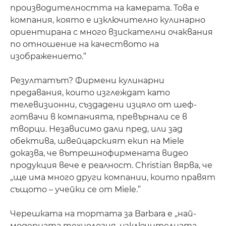
производителността на камерата. Това е
компания, която е изключително кулинарно
ориентирана с много взискателни очаквания
по отношение на качеството на
изображението.“
Резултатът? Фирмени кулинарни
предавания, които изглеждат като
телевизионни, създадени изцяло от шеф-
готвачи в компанията, превърнали се в
творци. Независимо дали пред, или зад
обектива, швейцарският екип на Miele
доказва, че вътрешнофирмената видео
продукция вече е реалност. Christian вярва, че
„ще има много други компании, които правят
същото – учейки се от Miele.”
Черешката на тортата за Barbara е „най-
модерната технология, изключителната