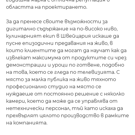
областта на проектирането.
За да пренесе своите възможности за
дигитално съдържание на по-високо ниво,
кулинарният екип в Швейцария искаше да
пусне епизодични предавания на живо, в
които клиентите да могат да научат как да
извлекат максимума от продуктите си чрез
демонстрации и уроци по готвене, подобно
на това, което се гледа по телевизията. С
място за малка публика на живо тяхното
професионално студио на място се
нуждаеше от постоянно решение с няколко
камери, което да може да се управлява от
нетехнически персонал, тъй като искаха да
прехвърлят цялото производство в рамките
на компанията.