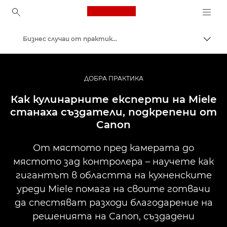
Canon Logo, back to ho
Бизнес случаи от практиката
Прев
Canon
Решения и услуги
ДОБРА ПРАКТИКА
Анализи
Как кулинарните експерти на Miele
станаха създатели, подкрепени от
Canon
От мястото пред камерата до
мястото зад контролера – научете как
гигантът в областта на кухненските
уреди Miele помага на своите готвачи
да спестяват разходи благодарение на
решенията на Canon, създадени