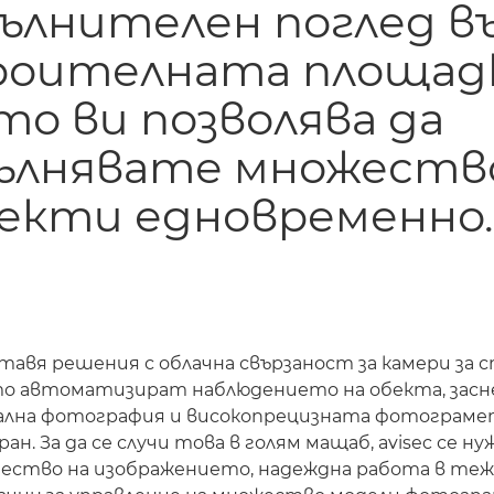
ълнителен поглед в
оителната площадк
то ви позволява да
ълнявате множеств
екти едновременно.
ставя решения с облачна свързаност за камери за
то автоматизират наблюдението на обекта, зас
ална фотография и високопрецизната фотограме
ран. За да се случи това в голям мащаб, avisec се н
ество на изображението, надеждна работа в тежк