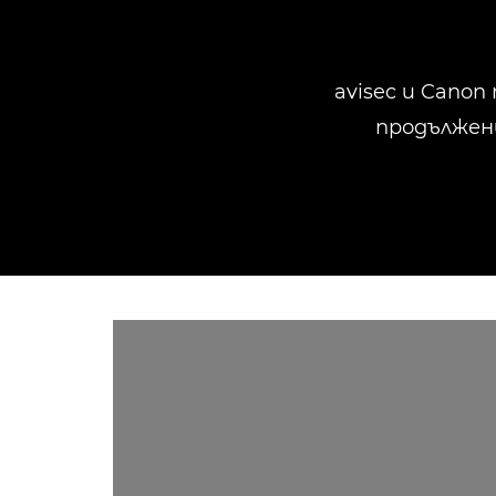
avisec и Cano
продължени