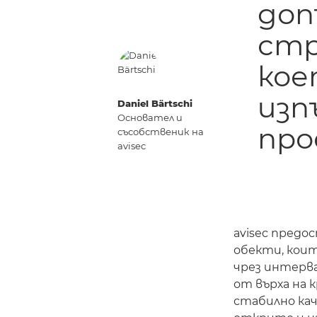
доп
стр
кое
изп
Daniel Bärtschi
Основател и
про
съсобственик на
avisec
avisec предо
обекти, кои
чрез интерв
от върха на к
стабилно кач