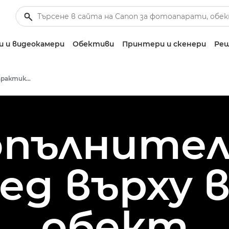
 и видеокамери
Обективи
Принтери и скенери
Реш
Бизнес случаи от практиката
опълнител
ед върху 
обект