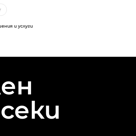
ения и услуги
ен
всеки