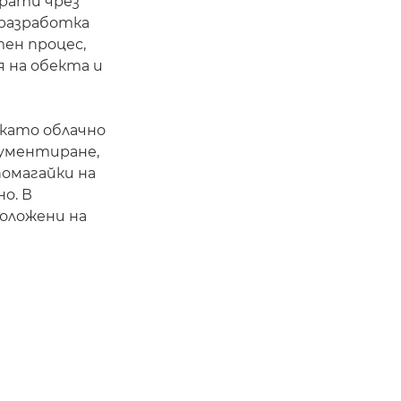
рати чрез
 разработка
тен процес,
 на обекта и
 като облачно
кументиране,
помагайки на
о. В
положени на