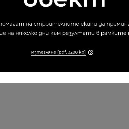
n помагат на строителните екипи да премин
е на няколко дни към резултати в рамките н
Изтегляне [pdf, 3288 kb]
