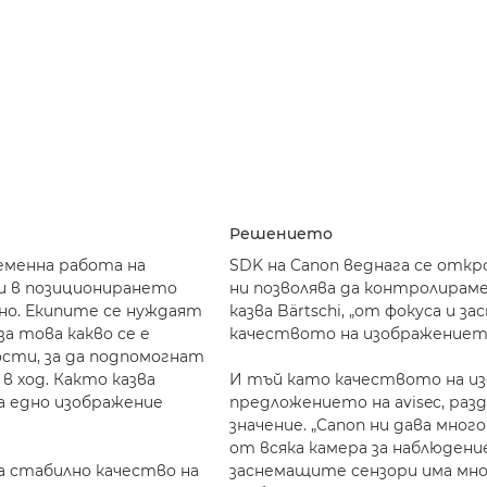
Решението
менна работа на
SDK на Canon веднага се открои
и в позиционирането
ни позволява да контролираме 
сно. Екипите се нуждаят
казва Bärtschi, „от фокуса и 
а това какво се е
качеството на изображениет
ости, за да подпомогнат
 ход. Както казва
И тъй като качеството на из
 а едно изображение
предложението на avisec, ра
значение. „Canon ни дава мно
от всяка камера за наблюдение“
ва стабилно качество на
заснемащите сензори има мно