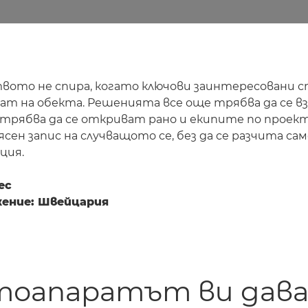
ото не спира, когато ключови заинтересовани с
ат на обекта. Решенията все още трябва да се в
трябва да се откриват рано и екипите по проект
сен запис на случващото се, без да се разчита сам
ция.
ec
ение: Швейцария
оапаратът ви дав