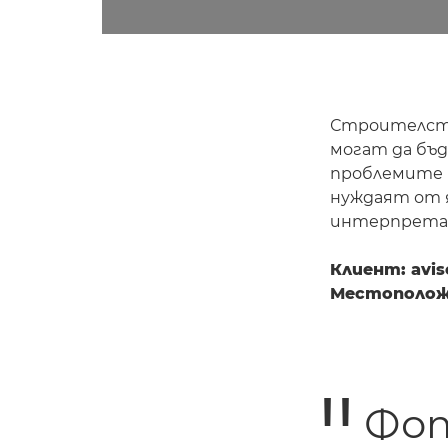
Строителств
могат да бъд
проблемите 
нуждаят от я
интерпрета
Клиент: avis
Местополож
Фот