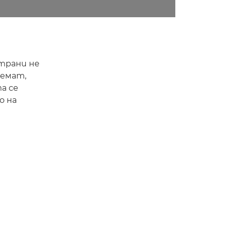
трани не
земат,
а се
о на
а