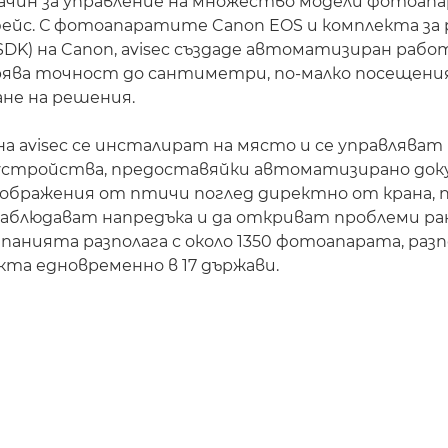
ачин за управление на множество модели фотоапа
ейс. С фотоапаратите Canon EOS и комплекта за
SDK) на Canon, avisec създаде автоматизиран рабо
рява точност до сантиметри, по-малко посещения
ане на решения.
 avisec се инсталират на място и се управляват
T устройства, предоставяйки автоматизирано до
зображения от птичи поглед директно от крана, 
аблюдават напредъка и да откриват проблеми ран
анията разполага с около 1350 фотоапарата, раз
екта едновременно в 17 държави.