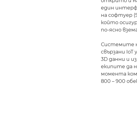
открито и н
един интерф
на софтуер (
който осигу
по-ясно взем
Системите на
свързани Io
3D данни и и
екипите да н
момента комп
800 – 900 об