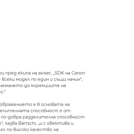
 пред екипа на avisec. „SDK на Canon
всеки модел по един и същи начин“,
заснемането до корекциите на
о.“
ображението е в основата на
зделителната способност е от
го по-добра разделителна способност
, казва Bärtschi, „и с обектива и
го по-високо качество на