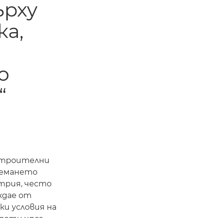
ърху
а,
о
“
 строителни
немането
трия, често
уждае от
и условия на