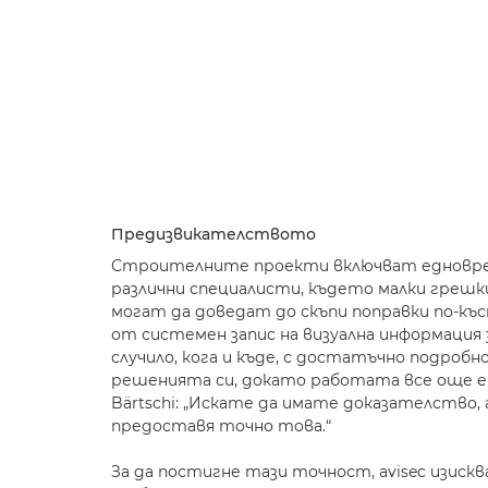
Предизвикателството
Строителните проекти включват едновре
различни специалисти, където малки грешк
могат да доведат до скъпи поправки по-къ
от системен запис на визуална информация з
случило, кога и къде, с достатъчно подробн
решенията си, докато работата все още е в
Bärtschi: „Искате да имате доказателство,
предоставя точно това.“
За да постигне тази точност, avisec изиск