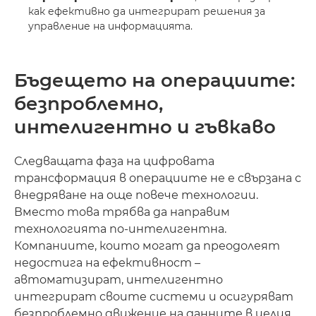
как ефективно да интегрират решения за
управление на информацията.
Бъдещето на операциите:
безпроблемно,
интелигентно и гъвкаво
Следващата фаза на цифровата
трансформация в операциите не е свързана с
внедряване на още повече технологии.
Вместо това трябва да направим
технологията по-интелигентна.
Компаниите, които могат да преодолеят
недостига на ефективност –
автоматизират, интелигентно
интегрират своите системи и осигуряват
безпроблемно движение на данните в целия