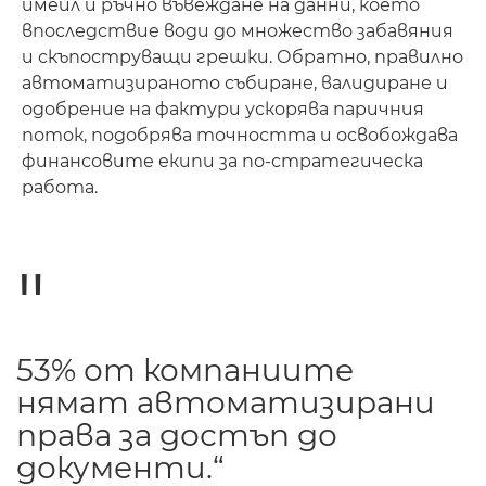
имейл и ръчно въвеждане на данни, което
впоследствие води до множество забавяния
и скъпоструващи грешки. Обратно, правилно
автоматизираното събиране, валидиране и
одобрение на фактури ускорява паричния
поток, подобрява точността и освобождава
финансовите екипи за по-стратегическа
работа.
53% от компаниите
нямат автоматизирани
права за достъп до
документи.“