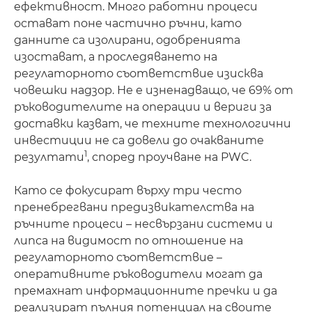
ефективност. Много работни процеси
остават поне частично ръчни, като
данните са изолирани, одобренията
изостават, а проследяването на
регулаторното съответствие изисква
човешки надзор. Не е изненадващо, че 69% от
ръководителите на операции и вериги за
доставки казват, че техните технологични
инвестиции не са довели до очакваните
1
резултати
, според проучване на PWC.
Като се фокусират върху три често
пренебрегвани предизвикателства на
ръчните процеси – несвързани системи и
липса на видимост по отношение на
регулаторното съответствие –
оперативните ръководители могат да
премахнат информационните пречки и да
реализират пълния потенциал на своите