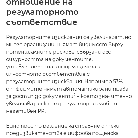
отношение на
регулаторното
съответствие
Регулаторните изисквания се увеличават, но
много организации нямат видимост върху
потенциалните рискове, свързани със
сигурността на документите,
управлението на информацията и
цялостното съответствие с
регулаторните изисквания. Например 53%
от фирмите нямат автоматизирани права
2
за достъп до документи
– което значително
увеличава риска от регулаторни глоби и
негативен PR.
Едно просто решение за справяне с тези
предизвикателства е цифрова пощенска