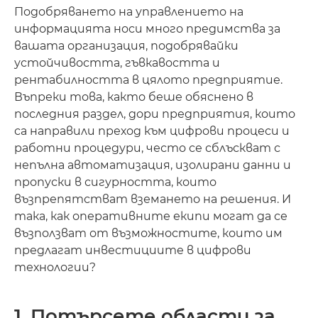
Подобряването на управлението на
информацията носи много предимства за
вашата организация, подобрявайки
устойчивостта, гъвкавостта и
рентабилността в цялото предприятие.
Въпреки това, както беше обяснено в
последния раздел, дори предприятия, които
са направили преход към цифрови процеси и
работни процедури, често се сблъскват с
непълна автоматизация, изолирани данни и
пропуски в сигурността, които
възпрепятстват вземането на решения. И
така, как оперативните екипи могат да се
възползват от възможностите, които им
предлагат инвестициите в цифрови
технологии?
1. Потърсете области за