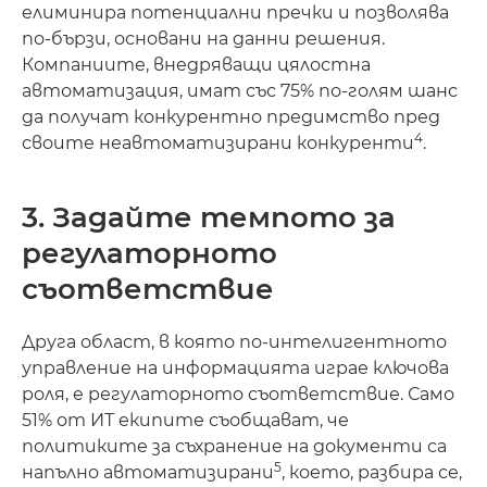
елиминира потенциални пречки и позволява
по-бързи, основани на данни решения.
Компаниите, внедряващи цялостна
автоматизация, имат със 75% по-голям шанс
да получат конкурентно предимство пред
4
своите неавтоматизирани конкуренти
.
3. Задайте темпото за
регулаторното
съответствие
Друга област, в която по-интелигентното
управление на информацията играе ключова
роля, е регулаторното съответствие. Само
51% от ИТ екипите съобщават, че
политиките за съхранение на документи са
5
напълно автоматизирани
, което, разбира се,