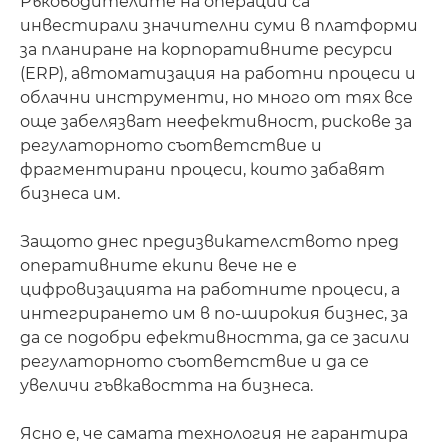
Ръководителите на операции са
инвестирали значителни суми в платформи
за планиране на корпоративните ресурси
(ERP), автоматизация на работни процеси и
облачни инструменти, но много от тях все
още забелязват неефективност, рискове за
регулаторното съответствие и
фрагментирани процеси, които забавят
бизнеса им.
Защото днес предизвикателството пред
оперативните екипи вече не е
цифровизацията на работните процеси, а
интегрирането им в по-широкия бизнес, за
да се подобри ефективността, да се засили
регулаторното съответствие и да се
увеличи гъвкавостта на бизнеса.
Ясно е, че самата технология не гарантира