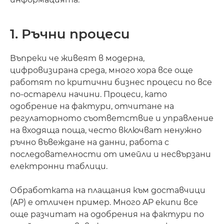
1. Ръчни процеси
Въпреки че живеят в модерна,
цифровизирана среда, много хора все още
работят по критични бизнес процеси по все
по-остарели начини. Процеси, като
одобрение на фактури, отчитане на
регулаторното съответствие и управление
на входяща поща, често включват ненужно
ръчно въвеждане на данни, работа с
последователности от имейли и несвързани
електронни таблици.
Обработката на плащания към доставчици
(AP) е отличен пример. Много AP екипи все
още разчитат на одобрения на фактури по