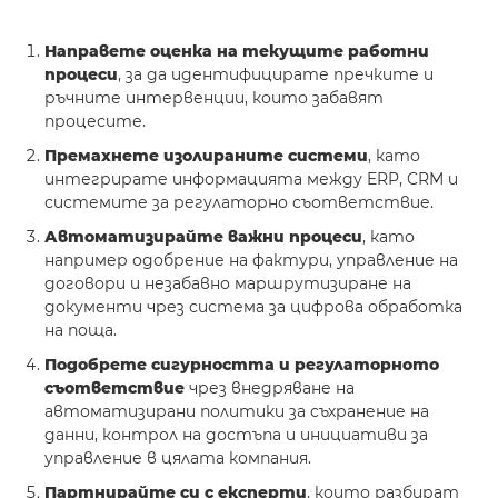
Направете оценка на текущите работни
процеси
, за да идентифицирате пречките и
ръчните интервенции, които забавят
процесите.
Премахнете изолираните системи
, като
интегрирате информацията между ERP, CRM и
системите за регулаторно съответствие.
Автоматизирайте важни процеси
, като
например одобрение на фактури, управление на
договори и незабавно маршрутизиране на
документи чрез система за цифрова обработка
на поща.
Подобрете сигурността и регулаторното
съответствие
чрез внедряване на
автоматизирани политики за съхранение на
данни, контрол на достъпа и инициативи за
управление в цялата компания.
Партнирайте си с експерти
, които разбират