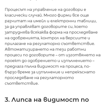
Процесът на управление на договори е
класически случай. Много фирми все още
разчитат на имейл и електронни таблици,
за да управляват договорите си, което
затруднява всякаква форма на проследяване
на одобренията, контрол на версиите и
прилагане на регулаторно съответствие.
Автоматизирането на тези работни
процеси по договорите – от изготвянето на
проект до одобрението и изпълнението –
предлага пълна видимост на процеса, по-
бързо време за изпълнение и непрекъснато
проследяване на регулаторното
съответствие.
3. Липса на видимост по