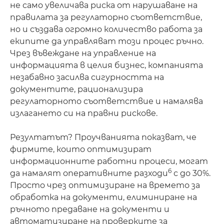
не само увеличава риска от нарушаване на
правилата за регулаторно съответствие,
но и създава огромно количество работа за
екипите да управляват този процес ръчно.
Чрез въвеждане на управление на
информацията в целия бизнес, компанията
незабавно засилва сигурността на
документите, рационализира
регулаторното съответствие и намалява
излагането си на правни рискове.
Резултатът? Проучванията показват, че
фирмите, които оптимизират
информационните работни процеси, могат
6
да намалят оперативните разходи
с до 30%.
Просто чрез оптимизиране на времето за
обработка на документи, елиминиране на
ръчното предаване на документи и
автоматизиране на проверките за