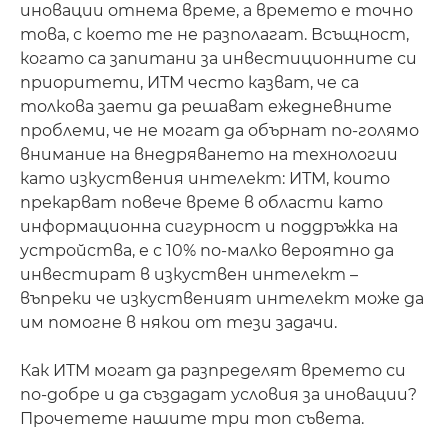
иновации отнема време, а времето е точно
това, с което те не разполагат. Всъщност,
когато са запитани за инвестиционните си
приоритети, ИТМ често казват, че са
толкова заети да решават ежедневните
проблеми, че не могат да обърнат по-голямо
внимание на внедряването на технологии
като изкуствения интелект: ИТМ, които
прекарват повече време в области като
информационна сигурност и поддръжка на
устройства, е с 10% по-малко вероятно да
инвестират в изкуствен интелект –
въпреки че изкуственият интелект може да
им помогне в някои от тези задачи.
Как ИТМ могат да разпределят времето си
по-добре и да създадат условия за иновации?
Прочетете нашите три топ съвета.