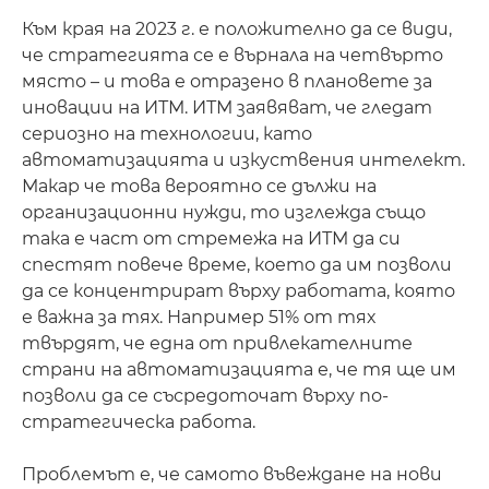
Към края на 2023 г. е положително да се види,
че стратегията се е върнала на четвърто
място – и това е отразено в плановете за
иновации на ИТМ. ИТМ заявяват, че гледат
сериозно на технологии, като
автоматизацията и изкуствения интелект.
Макар че това вероятно се дължи на
организационни нужди, то изглежда също
така е част от стремежа на ИТМ да си
спестят повече време, което да им позволи
да се концентрират върху работата, която
е важна за тях. Например 51% от тях
твърдят, че една от привлекателните
страни на автоматизацията е, че тя ще им
позволи да се съсредоточат върху по-
стратегическа работа.
Проблемът е, че самото въвеждане на нови