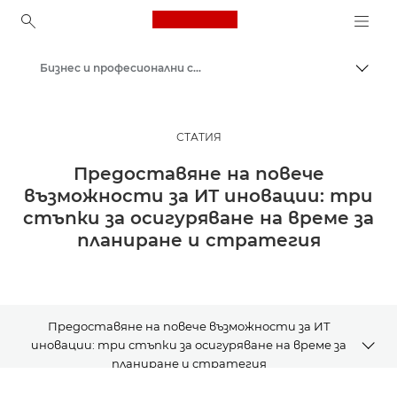
Canon Logo, back to ho
Бизнес и професионални статии
Прев
Canon
Решения и услуги
СТАТИЯ
Анализи
Предоставяне на повече
възможности за ИТ иновации: три
стъпки за осигуряване на време за
планиране и стратегия
Предоставяне на повече възможности за ИТ
иновации: три стъпки за осигуряване на време за
планиране и стратегия