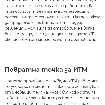
съществуващата ви ИТ инфраструктура, а
нашите експерти могат да работят с вас,
за да осигурят безупречна интеграция с
досегашните технологии. И тъй като можем
да предложим комбинация от хардуер,
решения и услуги, за да отговорим на всяка
бизнес нужда, не е нужно да изграждате ИТ
екосистема от много различни доставчици.
Повратна точка за ИТМ
Нашето проучване показва, че ИТМ работят
по-усилено, но също така все още се вълнуват
от иновациите. Има много възможности за
нови технологии, които да променят начина,
по който работят бизнесите. Но за да се