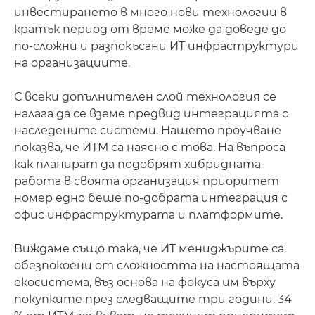
инвестирането в много нови технологии в
кратък период от време може да доведе до
по-сложни и разпокъсани ИТ инфраструктури
на организациите.
С всеки допълнителен слой технология се
налага да се вземе предвид интеграцията с
наследените системи. Нашето проучване
показва, че ИТМ са наясно с това. На въпроса
как планират да подобрят хибридната
работа в своята организация приоритет
номер едно беше по-добрата интеграция с
офис инфраструктурата и платформите.
Виждаме също така, че ИТ мениджърите са
обезпокоени от сложността на настоящата
екосистема, въз основа на фокуса им върху
покупките през следващите три години. 34