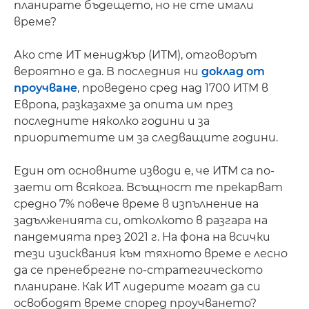
планирате бъдещето, но не сте имали
време?
Ако сте ИТ мениджър (ИТМ), отговорът
вероятно е да. В последния ни
доклад от
проучване
, проведено сред над 1700 ИТМ в
Европа, разказахме за опита им през
последните няколко години и за
приоритетите им за следващите години.
Един от основните изводи е, че ИТМ са по-
заети от всякога. Всъщност те прекарват
средно 7% повече време в изпълнение на
задълженията си, отколкото в разгара на
пандемията през 2021 г. На фона на всички
тези изисквания към тяхното време е лесно
да се пренебрегне по-стратегическото
планиране. Как ИТ лидерите могат да си
освободят време според проучването?