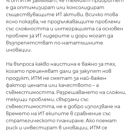
% от ИТМ заявяват, че техният приоритет
е да оптимизират или консолидират
съществуващите ИТ активи. Всичко това
ясно показва, че продължаващите проблеми
със сложността и интеграцията са основен
проблем за ИТ лидерите и дори могат да
възпрепятстват по-нататъшните
иновации.
На въпроса какво наистина е важно за тях,
когато преценяват дали да закупят нов
продукт, ИТМ не смятат за най-важен
фактор цената или качеството – а
съвместимостта. Разрешаването на сложни,
текущи проблеми, свързани със
съвместимостта, не е добро използване на
времето на ИТ екипите в сравнение със
стратегическото планиране. Ако поемат
риск и инвестират в иновации, ИТМ се