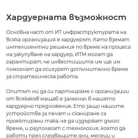
Хардуерната възможност
Основна част от ИТ инфраструктурата на
всяка организация е хардуерът. Като вземат
интелигентни решения по време на процеса
на закупуване на хардуер, ИТМ могат да
гарантират, че инвестициите им ще им
помогнат да осигурят допълнително време
за стратегическа работа.
Опитът ни да си партнираме с организации
от всякакъв мащаб е залегнал в нашето
хардуерно предложение. Ето защо нашите
устройства за печат и сканиране са
проектирани така, че да издържат дълго
време, и разполагат с технология, която да
работи през следващите дни, месеци и