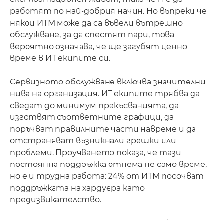
работят по най-добрия начин. Но въпреки че
някои ИТМ може да са въвели вътрешно
обслужване, за да спестят пари, това
вероятно означава, че ще загубят ценно
време в ИТ екипите си.
Сервизното обслужване включва значителни
нива на организация. ИТ екипите трябва да
сведат до минимум прекъсванията, да
изготвят съответните графици, да
поръчват правилните части навреме и да
отстраняват възникнали грешки или
проблеми. Проучването показа, че тази
постоянна поддръжка отнема не само време,
но е и трудна работа: 24% от ИТМ посочват
поддръжката на хардуера като
предизвикателство.