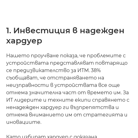
1. Инвестиция в надежден
хардуер
Нашето проучване показа, че проблемите с
устройствата представляват повтарящо
се предизвикателство за ИТМ. 38%
съобщават, че отстраняването на
неизправности в устройствата все още
отнема значителна част от времето им. За
ИТ лидерите и техните екипи справянето с
ненадежден хардуер ги възпрепятства и
отнема вниманието им от стратегията и
иновациите.
Като избират хардуер с доказана