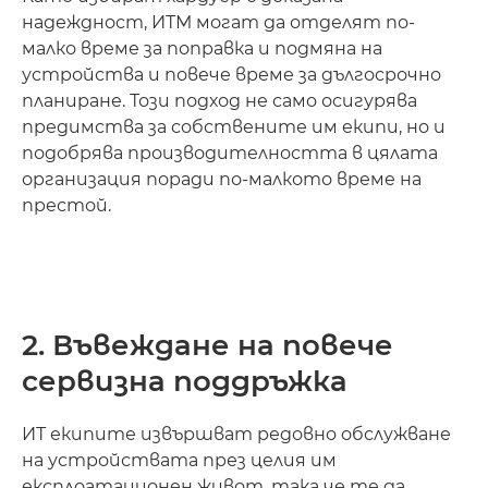
надеждност, ИТМ могат да отделят по-
малко време за поправка и подмяна на
устройства и повече време за дългосрочно
планиране. Този подход не само осигурява
предимства за собствените им екипи, но и
подобрява производителността в цялата
организация поради по-малкото време на
престой.
2. Въвеждане на повече
сервизна поддръжка
ИТ екипите извършват редовно обслужване
на устройствата през целия им
експлоатационен живот, така че те да