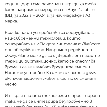
години. Дори сме печелили награди за това,
като например наградата на Buyer's Lab Inc.
(BLI) за 2022 г. – 2024 г. за най-надеждна A3
марка.
Всички наши устройства са оборудвани с
най-съвременни технологии, които
осигуряват на ИТМ допълнителна гъвкавост
при обслужването. Например редовното
обслужване може да се извършва от нашите
техници дистанционно, като се спестява
време и се намаляват вредните емисии.
Нашите устройства имат и части с дълъг
експлоатационен живот, които се сменят
лесно.
И накрая нашата технология е проектирана
така, че да се интегрира безпроблемно в