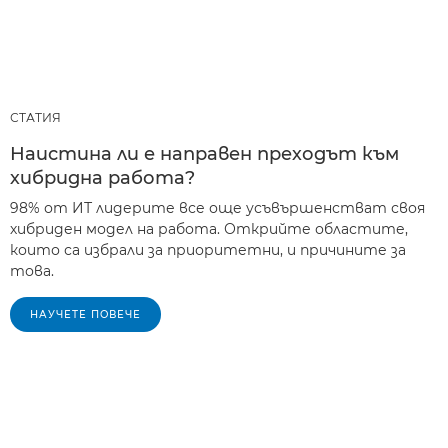
СТАТИЯ
Наистина ли е направен преходът към
хибридна работа?
98% от ИТ лидерите все още усъвършенстват своя
хибриден модел на работа. Открийте областите,
които са избрали за приоритетни, и причините за
това.
НАУЧЕТЕ ПОВЕЧЕ