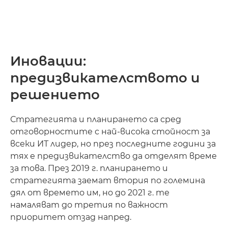
Иновации:
предизвикателството и
решението
Стратегията и планирането са сред
отговорностите с най-висока стойност за
всеки ИТ лидер, но през последните години за
тях е предизвикателство да отделят време
за това. През 2019 г. планирането и
стратегията заемат втория по големина
дял от времето им, но до 2021 г. те
намаляват до третия по важност
приоритет отзад напред.