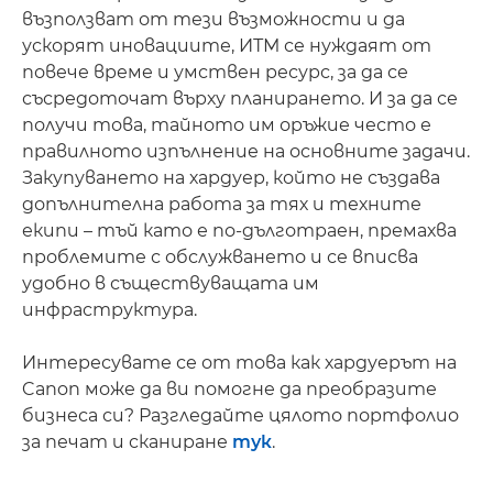
възползват от тези възможности и да
ускорят иновациите, ИТМ се нуждаят от
повече време и умствен ресурс, за да се
съсредоточат върху планирането. И за да се
получи това, тайното им оръжие често е
правилното изпълнение на основните задачи.
Закупуването на хардуер, който не създава
допълнителна работа за тях и техните
екипи – тъй като е по-дълготраен, премахва
проблемите с обслужването и се вписва
удобно в съществуващата им
инфраструктура.
Интересувате се от това как хардуерът на
Canon може да ви помогне да преобразите
бизнеса си? Разгледайте цялото портфолио
за печат и сканиране
тук
.