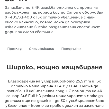
Записването в 4K изисква отлична острота на
изображенията, поради което Canon е оборудвал
XF405/XF400 с 15x оптично увеличение с най-
високо качество, което може да осигурява
изключително висока разделителна способност
дори при слаба светлина.
Преглед
Спецификации
Поддръжка
Широко, мощно мащабиране
Благодарение на ултраширокото 25,5 mm и 15x
оптично мащабиране XF405/XF400 може да
записва и в най-тесните среди. С помощта на 4K
сензор във Full HD режим мащабирането може да
достига още по-далеко – до 30x усъвършенствано
увеличение – което го прави идеален за заснемане