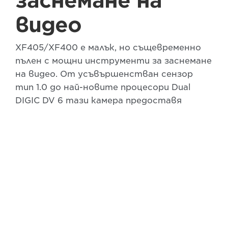
заснемане на
видео
XF405/XF400 е малък, но същевременно
пълен с мощни инструменти за заснемане
на видео. От усъвършенстван сензор
тип 1.0 до най-новите процесори Dual
DIGIC DV 6 тази камера предоставя
компактно решение за широка гама 4K
приложения за заснемане на видео.