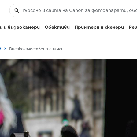
 и видеокамери
Обективи
Принтери и скенери
Реш
0
Висококачествено снимане на видео