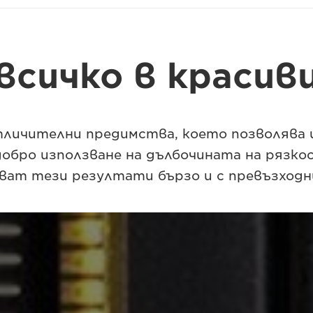
всичко в красив
тличителни предимства, което позволява 
обро използване на дълбочината на рязко
ват тези резултати бързо и с превъзходн