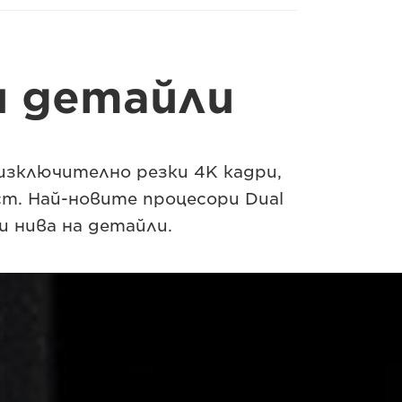
и детайли
изключително резки 4K кадри,
ст. Най-новите процесори Dual
и нива на детайли.