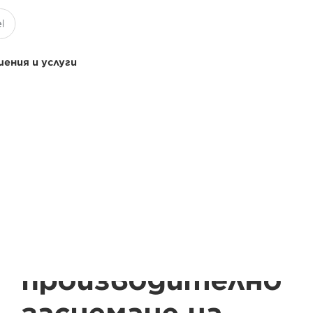
ения и услуги
Високо
производително