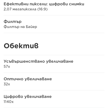
Ефективни пиксели: цифрови снимки
2,07 мегапиксела (16:9)
Филтър
Филтър на Байер
Обектив
Усъвършенствано увеличаване
57x
Оптично увеличаване
32x
Цифрово увеличаване
1140x