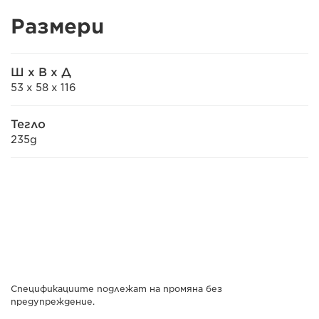
Размери
Ш x В x Д
53 x 58 x 116
Тегло
235g
Спецификациите подлежат на промяна без
предупреждение.