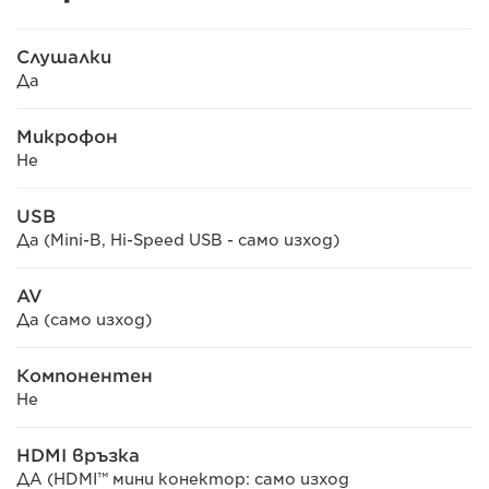
Слушалки
Да
Микрофон
Не
USB
Дa (Mini-B, Hi-Speed USB - само изход)
AV
Да (само изход)
Компонентен
Не
HDMI връзка
ДА (HDMI™ мини конектор: само изход