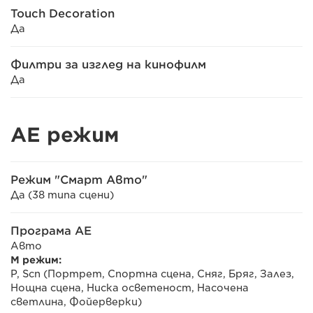
Touch Decoration
Да
Филтри за изглед на кинофилм
Да
AE режим
Режим "Смарт Авто"
Да (38 типа сцени)
Програма AE
Авто
M режим:
P, Scn (Портрет, Спортна сцена, Сняг, Бряг, Залез,
Нощна сцена, Ниска осветеност, Насочена
светлина, Фойерверки)