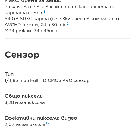
Макс. време за запис
Различава се в зависимост от капацитета на
1
картата памет
64 GB SDXC карта (не е включена в комплекта):
2
AVCHD режим, 24 h 30 min
MP4 режим, 34h 45min
Сензор
Тип
1/4,85 тип Full HD CMOS PRO сензор
Общо пиксели
3,28 мегапиксела
Ефективни пиксели: видео
3
4
2,07 мегапиксела