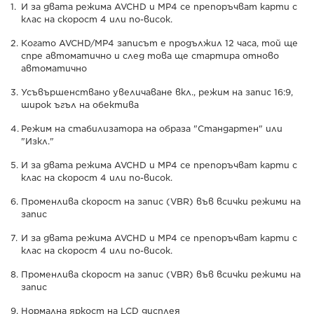
И за двата режима AVCHD и MP4 се препоръчват карти с
клас на скорост 4 или по-висок.
Когато AVCHD/MP4 записът е продължил 12 часа, той ще
спре автоматично и след това ще стартира отново
автоматично
Усъвършенствано увеличаване вкл., режим на запис 16:9,
широк ъгъл на обектива
Режим на стабилизатора на образа "Стандартен" или
"Изкл."
И за двата режима AVCHD и MP4 се препоръчват карти с
клас на скорост 4 или по-висок.
Променлива скорост на запис (VBR) във всички режими на
запис
И за двата режима AVCHD и MP4 се препоръчват карти с
клас на скорост 4 или по-висок.
Променлива скорост на запис (VBR) във всички режими на
запис
Нормална яркост на LCD дисплея