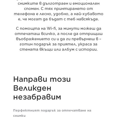
снимките в дълготраен и емоционален
спомен. С тях принтирането от
телефона е лесно, удобно, а най-хубавото
е, че могат да бъдат с теб навсякъде.
С помощта на Wi-fi, за минути можеш да
отпечаташ всичко, а после да отприщиш
въображението си и да ги превърнеш в –
готин подарък за приятел, украса за
стената вкъщи или албум с истории.
Направи този
Великден
незабравим
Перфектният подарък за отпечатване на
снимки