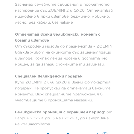
Заснемай семейните събирания и пролетното
настроение със ZOEMINI 2 и QX20. Отпечатвай
мигновено в ярки цветове: безжично, мобилно,
лесно. Без кабели, без чакане.
Отпечатай всеки великденски момент с
богати цветове
От съкровени мигове до празненства – ZOEMINI
вдъхва живот на снимките със зашеметяващи
цветове. Компактен за носене и достатъчно
мощен, за да запази спомените ти завинаги.
Специален великденски подарък
Купи ZOEMINI 2 или QX20 и вземи фотохартия
подарък. Не пропускай да отпечаташ важните
моменти. Виж специалните предложения в
участващите в промоцията магазини.
Великденска промоция с ограничен период:
от
1 април 2026 г. до 15 май 2026 г., до изчерпване
на количествата.