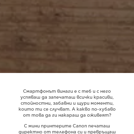
Смартфонът винаги е с теб и с него
успяваш да запечаташ всички красиви,
стойностни, забавни и щури моменти,
които ти се случват. А какво по-хубаво
от това да ги накараш да оживеят?
С мини принтерите Canon печаташ
директно от телефона си и превръщаш