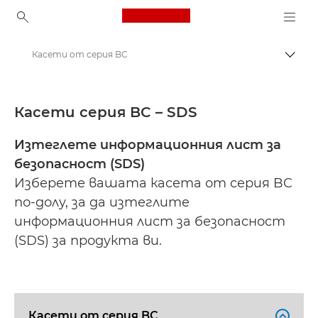
Canon Logo, back to ho
Касети от серия BC
Прев
Canon
Информационни листове за безопасност
Касети серия BC – SDS
Изтеглете информационния лист за
безопасност (SDS)
Изберете вашата касета от серия BC
по-долу, за да изтеглите
информационния лист за безопасност
(SDS) за продукта ви.
Касети от серия BC
