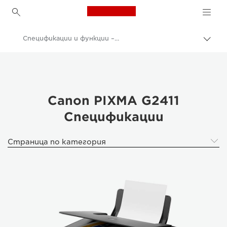
Canon Logo, back to h
Спецификации и функции – PIXMA G2411
Прев
на
Canon
„bre
нави
Принтери на Canon
Canon PIXMA G2411 - Принтери
Canon PIXMA G2411
Спецификации
Страница по категория