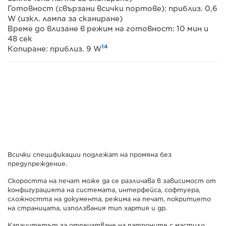
Готовност (свързани всички портове): приблиз. 0,6
W (изкл. лампа за сканиране)
Време до влизане в режим на готовност: 10 мин и
48 сек
14
Копиране: приблиз. 9 W
Всички спецификации подлежат на промяна без
предупреждение.
Скоростта на печат може да се различава в зависимост от
конфигурацията на системата, интерфейса, софтуера,
сложността на документа, режима на печат, покритието
на страницата, използвания тип хартия и др.
Капацитетът за отпечатване на патроните с мастило