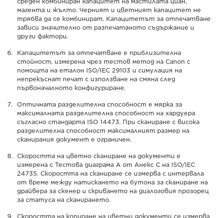
среден комбиниран капацитет на мастилата циан,
магента и жълто. Черният и цветният капацитет не
трябва да се комбинират. Капацитетът за отпечатване
зависи значително от разпечатаното съдържание и
други фактори.
Капацитетът за отпечатване е приблизителна
стойност, измерена чрез тестов метод на Canon с
помощта на еталон ISO/IEC 29103 и симулация на
непрекъснат печат с използване на смяна след
първоначалното конфигуриране.
Оптичната разделителна способност е мярка за
максималната разделителна способност на хардуера
съгласно стандарта ISO 14473. При сканиране с висока
разделителна способност максималният размер на
сканирания документ е ограничен.
Скоростта на цветно сканиране на документи е
измерена с Тестова диаграма А от Анекс С на ISO/IEC
24735. Скоростта на сканиране се измерва с интервала
от време между натискането на бутона за сканиране на
драйвера за скенер и скриването на диалоговия прозорец
за статуса на сканирането.
Скоростта на копиране на цветни документи се измерва