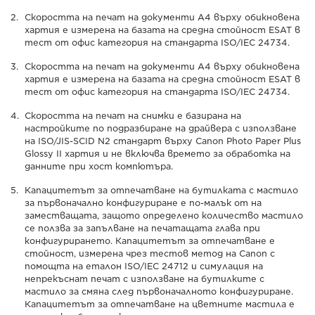
Скоростта на печат на документи А4 върху обикновена
хартия е измерена на базата на средна стойност ESAT в
тест от офис категория на стандарта ISO/IEC 24734.
Скоростта на печат на документи А4 върху обикновена
хартия е измерена на базата на средна стойност ESAT в
тест от офис категория на стандарта ISO/IEC 24734.
Скоростта на печат на снимки е базирана на
настройките по подразбиране на драйвера с използване
на ISO/JIS-SCID N2 стандарт върху Canon Photo Paper Plus
Glossy II хартия и не включва времето за обработка на
данните при хост компютъра.
Капацитетът за отпечатване на бутилката с мастило
за първоначално конфигуриране е по-малък от на
заместващата, защото определено количество мастило
се ползва за запълване на печатащата глава при
конфигурирането. Капацитетът за отпечатване е
стойност, измерена чрез тестов метод на Canon с
помощта на еталон ISO/IEC 24712 и симулация на
непрекъснат печат с използване на бутилките с
мастило за смяна след първоначалното конфигуриране.
Капацитетът за отпечатване на цветните мастила е