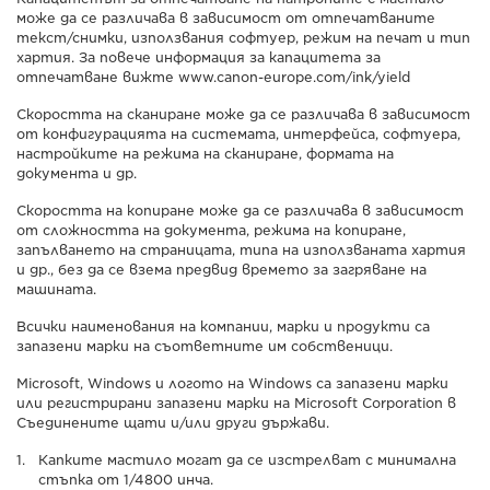
може да се различава в зависимост от отпечатваните
текст/снимки, използвания софтуер, режим на печат и тип
хартия. За повече информация за капацитета за
отпечатване вижте www.canon-europe.com/ink/yield
Скоростта на сканиране може да се различава в зависимост
от конфигурацията на системата, интерфейса, софтуера,
настройките на режима на сканиране, формата на
документа и др.
Скоростта на копиране може да се различава в зависимост
от сложността на документа, режима на копиране,
запълването на страницата, типа на използваната хартия
и др., без да се взема предвид времето за загряване на
машината.
Всички наименования на компании, марки и продукти са
запазени марки на съответните им собственици.
Microsoft, Windows и логото на Windows са запазени марки
или регистрирани запазени марки на Microsoft Corporation в
Съединените щати и/или други държави.
Капките мастило могат да се изстрелват с минимална
стъпка от 1/4800 инча.