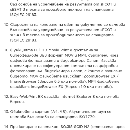
въз основа на усредняване на резултата от sFCOT и
sESAT в теста за производителност на стандарта
ISO/IEC 29183.
Скоростта на копиране на цветни документи се измерва
въз основа на усредняване на резултата от sFCOT и
sESAT в теста за производителност на стандарта
ISO/IEC 29183.
Функцията Full HD Movie Print е достъпна за
видеофайлове във формат MOV и MP4, създадени чрез
цифрови фотоапарати и видеокамери Canon. Изисква
инсталиране на софтуера от комплекта на цифровия
фотоапарат или видеокамера Canon, с които е записано
видеото. MOV файловете изискват: ZoomBrowser EX /
ImageBrowser (версия 6.5 или по-нова), MP4 файловете
изискват: ImageBrowser EX (версия 1.0 или по-нова).
Easy-WebPrint EX изисква Internet Explorer 8 или по-нова
версия.
Обикновена хартия (A4, ЧБ). Акустичният шум се
измерва въз основа на стандарта ISO7779.
При копиране на еталон ISO/JIS-SCID N2 (отпечатан чрез