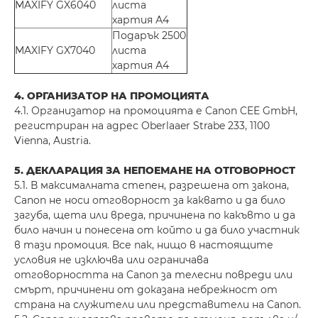
MAXIFY GX6040
листа
хартия А4
Подарък 2500
MAXIFY GX7040
листа
хартия А4
4. ОРГАНИЗАТОР НА ПРОМОЦИЯТА
4.1. Организатор на промоцията е Canon CEE GmbH,
регистриран на адрес Oberlaaer Strabe 233, 1100
Vienna, Austria.
5. ДЕКЛАРАЦИЯ ЗА НЕПОЕМАНЕ НА ОТГОВОРНОСТ
5.1. В максималната степен, разрешена от закона,
Canon не носи отговорност за каквато и да било
загуба, щета или вреда, причинена по какъвто и да
било начин и понесена от който и да било участник
в тази промоция. Все пак, нищо в настоящите
условия не изключва или ограничава
отговорността на Canon за телесни повреди или
смърт, причинени от доказана небрежност от
страна на служители или представители на Canon.