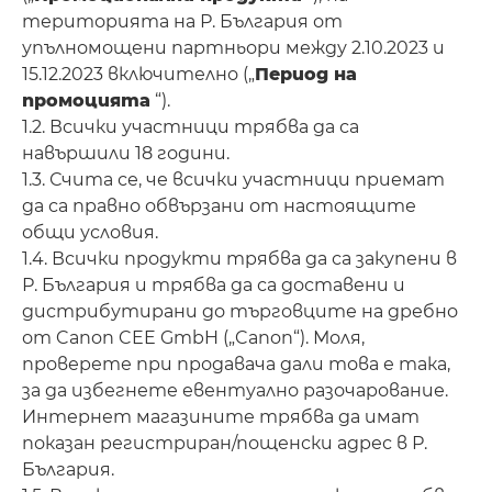
територията на Р. България от
упълномощени партньори между 2.10.2023 и
15.12.2023 включително („
Период на
промоцията
“).
1.2. Всички участници трябва да са
навършили 18 години.
1.3. Счита се, че всички участници приемат
да са правно обвързани от настоящите
общи условия.
1.4. Всички продукти трябва да са закупени в
Р. България и трябва да са доставени и
дистрибутирани до търговците на дребно
от Canon CEE GmbH („Canon“). Моля,
проверете при продавача дали това е така,
за да избегнете евентуално разочарование.
Интернет магазините трябва да имат
показан регистриран/пощенски адрес в Р.
България.