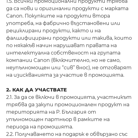
1.5. Всички промоционални продукти трябва
да са нови и оригинални продукти с марката
Canon. Покупките на продукти втора
употреба, на фабрично възстановени или
рециклирани продукти, както и на
фалшифицирани продукти или такива, които
по някакъв начин нарушават правата на
интелектуална собственост на групата
компании Canon (включително, но не само,
неупълномощен или “сив” внос), не отговарят
на изискванията за участие в промоцията.
2. КАК ДА УЧАСТВАТЕ
2.1. За да се включи в промоцията, участникът
трябва да закупи промоционален продукт на
територията на Р. България от
упълномощен партньор в рамките на
периода на промоцията.
2.2. Получаването на подарък е обвързано със