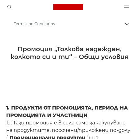
Canon Logo, back to ho
Terms and Conditions
Прев
Canon
Парични премии от Canon | Предложения | Сделки
Промоция „Толкова надежден,
колкото си и ти“ – Общи условия
Толкова надежден, колкото си и ти
1. ПРОДУКТИ ОТ ПРОМОЦИЯТА, ПЕРИОД НА
ПРОМОЦИЯТА И УЧАСТНИЦИ
1.1. Тази промоция е в сила само за закупуване
на продуктите, посочени/приложени по-долу
(„
Промоционални продукти
“), на