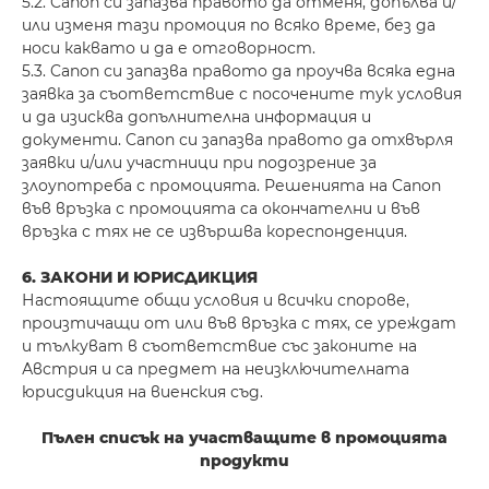
5.2. Canon си запазва правото да отменя, допълва и/
или изменя тази промоция по всяко време, без да
носи каквато и да е отговорност.
5.3. Canon си запазва правото да проучва всяка една
заявка за съответствие с посочените тук условия
и да изисква допълнителна информация и
документи. Canon си запазва правото да отхвърля
заявки и/или участници при подозрение за
злоупотреба с промоцията. Решенията на Canon
във връзка с промоцията са окончателни и във
връзка с тях не се извършва кореспонденция.
6. ЗАКОНИ И ЮРИСДИКЦИЯ
Настоящите общи условия и всички спорове,
произтичащи от или във връзка с тях, се уреждат
и тълкуват в съответствие със законите на
Австрия и са предмет на неизключителната
юрисдикция на виенския съд.
Пълен списък на участващите в промоцията
продукти