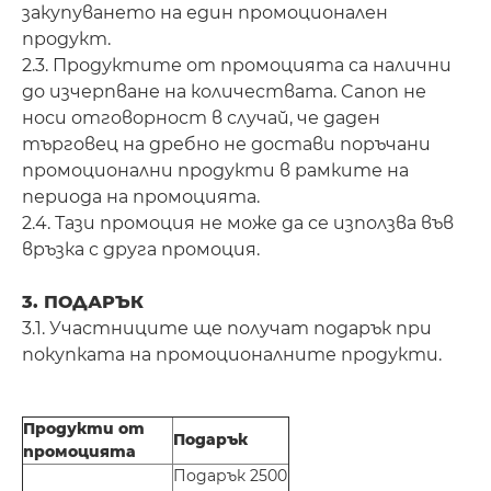
закупуването на един промоционален
продукт.
2.3. Продуктите от промоцията са налични
до изчерпване на количествата. Canon не
носи отговорност в случай, че даден
търговец на дребно не достави поръчани
промоционални продукти в рамките на
периода на промоцията.
2.4. Тази промоция не може да се използва във
връзка с друга промоция.
3. ПОДАРЪК
3.1. Участниците ще получат подарък при
покупката на промоционалните продукти.
Продукти от
Подарък
промоцията
Подарък 2500