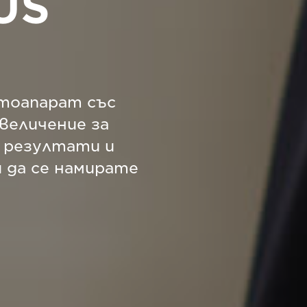
US
тоапарат със
увеличение за
и резултати и
и да се намирате