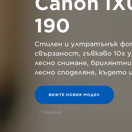
Canon IX
190
Стилен и ултратънък фо
свързаност, гъвкаво 10x 
лесно снимане, брилянтн
лесно споделяне, където 
ВИЖТЕ НОВИЯ МОДЕЛ
ГАЛЕРИЯ