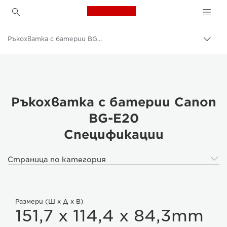
Canon Logo, back to h
Ръкохватка с батерии BG-E20
Прев
на
Canon
„bre
нави
Цифрови фотоапарати
Ръкохватка с батерии Canon
BG-E20
Спецификации
Страница по категория
Размери (Ш x Д x В)
151,7 x 114,4 x 84,3mm