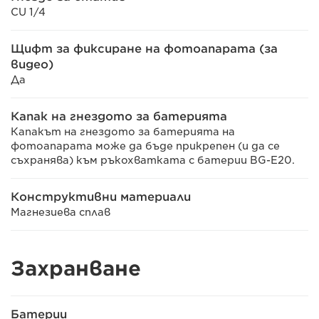
CU 1/4
Щифт за фиксиране на фотоапарата (за
видео)
Да
Капак на гнездото за батерията
Капакът на гнездото за батерията на
фотоапарата може да бъде прикрепен (и да се
съхранява) към ръкохватката с батерии BG-E20.
Конструктивни материали
Магнезиева сплав
Захранване
Батерии