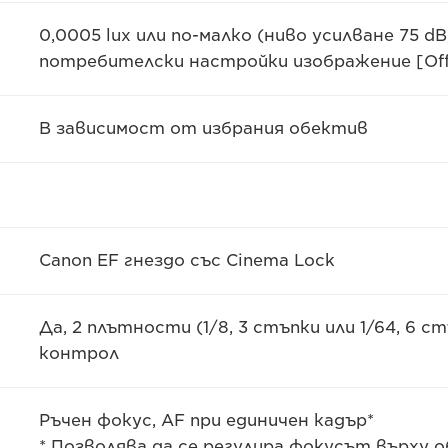
0,0005 lux или по-малко (ниво усилване 75 dB,
потребителски настройки изображение [Off
В зависимост от избрания обектив
Canon EF гнездо със Cinema Lock
Да, 2 плътности (1/8, 3 стъпки или 1/64, 6 
контрол
Ръчен фокус, AF при единичен кадър*
* Позволява да се регулира фокусът върху о