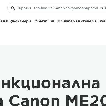
 и видеокамери
Обективи
Принтери и скенери
Реш
нкционална
а Canon ME2