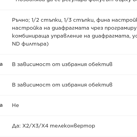
Ръчно; 1/2 стъпки, 1/3 стъпки, фина настр
настройка на диафрагмата чрез програмиру
комбинираща управление на диафрагмата, у
ND филтъра)
а
В зависимост от избрания обектив
В зависимост от избрания обектив
а
Не
Да: X2/X3/X4 телеконвертор