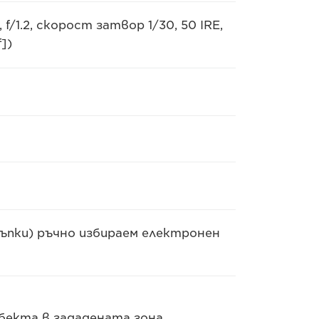
 f/1.2, скорост затвор 1/30, 50 IRE,
])
стъпки) ръчно избираем електронен
бекта в зададената зона.