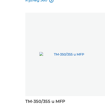
Изглед 360

Изглед 360
TM-350/355 и MFP