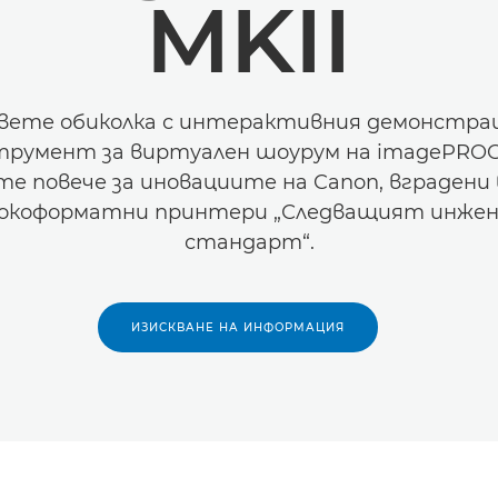
MKII
вете обиколка с интерактивния демонстра
трумент за виртуален шоурум на imagePROG
е повече за иновациите на Canon, вградени
окоформатни принтери „Следващият инжен
стандарт“.
ИЗИСКВАНЕ НА ИНФОРМАЦИЯ