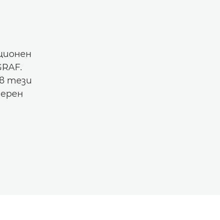
ционен
RAF.
 в тези
ерен