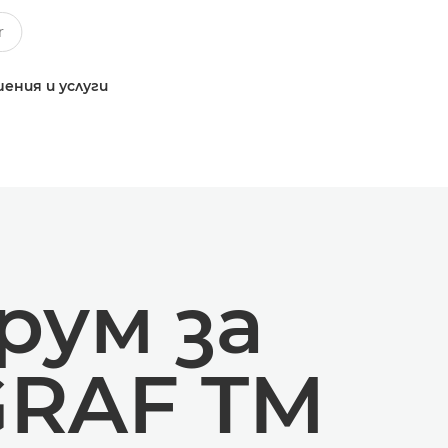
ения и услуги
рум за
GRAF TM