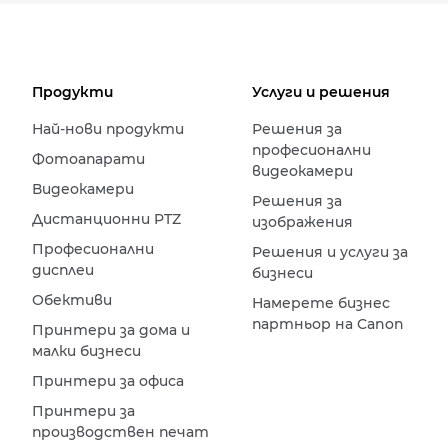
Продукти
Услуги и решения
Най-нови продукти
Решения за
професионални
Фотоапарати
видеокамери
Видеокамери
Решения за
Дистанционни PTZ
изображения
Професионални
Решения и услуги за
дисплеи
бизнеси
Обективи
Намерете бизнес
партньор на Canon
Принтери за дома и
малки бизнеси
Принтери за офиса
Принтери за
производствен печат