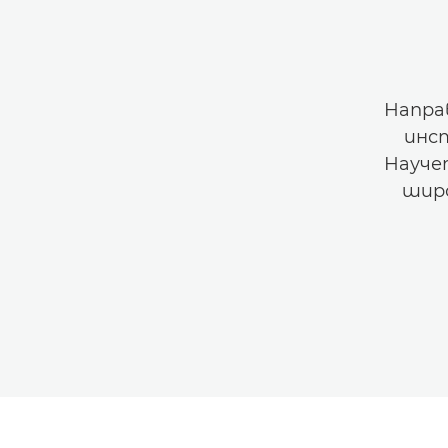
Напра
инс
Научет
шир