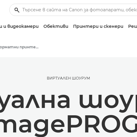
 и видеокамери
Обективи
Принтери и скенери
Реш
Широкоформатни принтери
ВИРТУАЛЕН ШОУРУМ
ална шоу
imagePRO