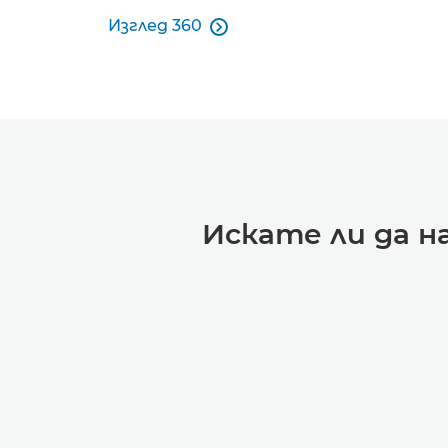
Изглед 360

Изглед 360
Искате ли да 