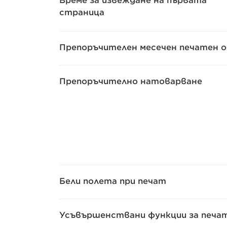
Време за извеждане на първата
страница
Препоръчителен месечен печатен 
Препоръчително натоварване
Бели полета при печат
Усъвършенствани функции за печа