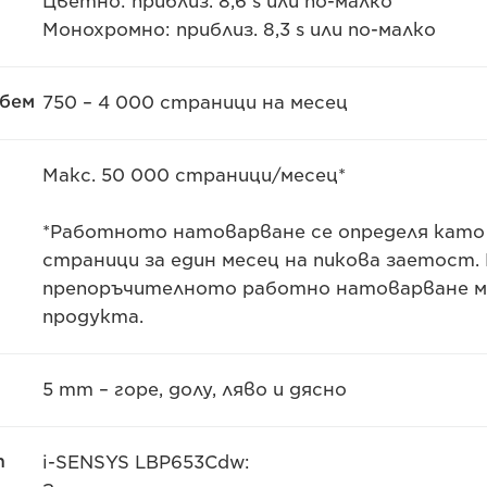
Цветно: приблиз. 8,6 s или по-малко
Монохромно: приблиз. 8,3 s или по-малко
обем
750 – 4 000 страници на месец
Макс. 50 000 страници/месец*
*Работното натоварване се определя като
страници за един месец на пикова заетост. 
препоръчителното работно натоварване м
продукта.
5 mm – горе, долу, ляво и дясно
т
i-SENSYS LBP653Cdw: