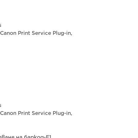
s
non Print Service Plug-in,
s
non Print Service Plug-in,
тване на баркод-E1