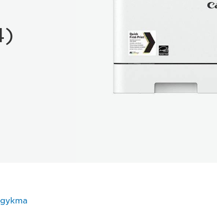
4)
одукта