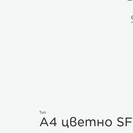
Тип
A4 цветно S