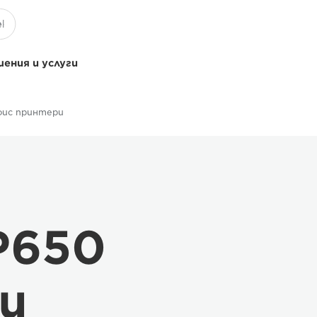
ения и услуги
фис принтери
P650
и