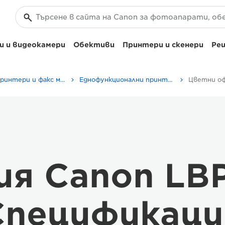
 и видеокамери
Обективи
Принтери и скенери
Реш
Бизнес принтери и факс машини
Еднофункционални принтери
Цветни о
ия Canon LB
Спецификаци