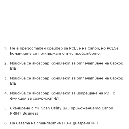
Не е предоставен драйвер за PCL5e на Canon, но PCL5e
командите се поддържат от устройството.
Изисква се аксесоар Комплект за отпечатване на баркод
E1E
Изисква се аксесоар Комплект за отпечатване на баркод
E1E
Изисква се аксесоар Комплект за изпращане на PDF с
функция за сигурност-E1
Сканиране с MF Scan Utility или приложението Canon
PRINT Business
На базата на стандартна ITU-T диаграма № 1