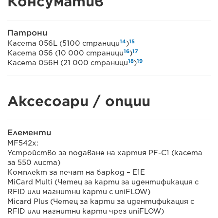
Консуматив
Патрони
14
15
Касета 056L (5100 страници
)
16
17
Касета 056 (10 000 страници
)
18
19
Касета 056H (21 000 страници
)
Аксесоари / опции
Елементи
MF542x:
Устройство за подаване на хартия PF-C1 (касета
за 550 листа)
Комплект за печат на баркод – E1E
MiCard Multi (Четец за карти за идентификация с
RFID или магнитни карти с uniFLOW)
Micard Plus (Четец за карти за идентификация с
RFID или магнитни карти чрез uniFLOW)