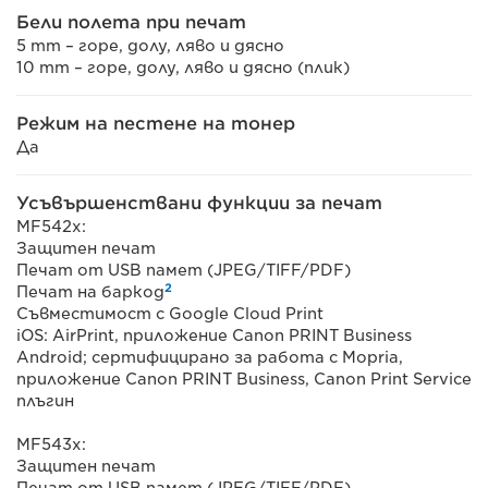
Бели полета при печат
5 mm – горе, долу, ляво и дясно
10 mm – горе, долу, ляво и дясно (плик)
Режим на пестене на тонер
Да
Усъвършенствани функции за печат
MF542x:
Защитен печат
Печат от USB памет (JPEG/TIFF/PDF)
2
Печат на баркод
Съвместимост с Google Cloud Print
iOS: AirPrint, приложение Canon PRINT Business
Android; сертифицирано за работа с Mopria,
приложение Canon PRINT Business, Canon Print Service
плъгин
MF543x:
Защитен печат