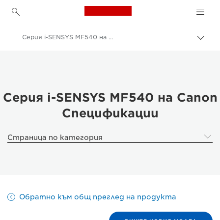
Canon Logo, back to h
Серия i-SENSYS MF540 на Canon
Прев
на
Canon
„bre
нави
Решения и услуги
Бизнес продукти
Серия i-SENSYS MF540 на Canon
Спецификации
Бизнес принтери и факс машини
Многофункционални принтери – принтери "всичко в едно"
Страница по категория
Многофункционални черно-бели принтери
Серия i-SENSYS MF540 на Canon
Обратно към общ преглед на продукта