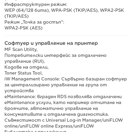
Инфраструктурен режим:
WEP (64/128 бита), WPA-PSK (TKIP/AES), WPA2-PSK
(TKIP/AES)
Режим „Точка за достъп“:
WPA2-PSK (AES)
Софтуер и управление на принтер
MF Scan Utility,
Потребителски интерфейс за отдалечено
управление (RUI),
Кодове на отдели,
Toner Status Tool,
iW Management Console: Сървърно базиран софтуер
за централизирано управление на група от
устройства
eMaintenance: вграден RDS позволява отдалечени
eMaintenance услуги, като например отчитане на
броячите, автоматично управление на
консумативите и отдалечена диагностика.
Съвместимост с Universal Log-in Manager/uniFLOW
online/uniFLOW online Express/uniFLOW