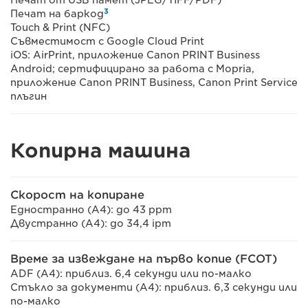
Печат от USB памет (JPEG/TIFF/PDF)
3
Печат на баркод
Touch & Print (NFC)
Съвместимост с Google Cloud Print
iOS: AirPrint, приложение Canon PRINT Business
Android; сертифицирано за работа с Mopria,
приложение Canon PRINT Business, Canon Print Service
плъгин
Копирна машина
Скорост на копиране
Едностранно (A4): до 43 ppm
Двустранно (A4): до 34,4 ipm
Време за извеждане на първо копие (FCOT)
ADF (A4): приблиз. 6,4 секунди или по-малко
Стъкло за документи (A4): приблиз. 6,3 секунди или
по-малко