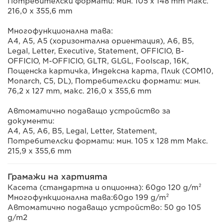
Потребителски формати: мин. 105 x 148 mm Макс.
216,0 x 355,6 mm
Многофункционална тава:
A4, A5, A5 (хоризонтална ориентация), A6, B5,
Legal, Letter, Executive, Statement, OFFICIO, B-
OFFICIO, M-OFFICIO, GLTR, GLGL, Foolscap, 16K,
Пощенска картичка, Индексна карта, Плик (COM10,
Monarch, C5, DL), Потребителски формати: мин.
76,2 x 127 mm, макс. 216,0 x 355,6 mm
Автоматично подаващо устройство за
документи:
A4, A5, A6, B5, Legal, Letter, Statement,
Потребителски формати: мин. 105 x 128 mm Макс.
215,9 x 355,6 mm
Грамажи на хартията
Касета (стандартна и опционна):
60
до 120 g/m²
Многофункционална тава:
60
до 199 g/m²
Автоматично подаващо устройство: 50 до 105
g/m2