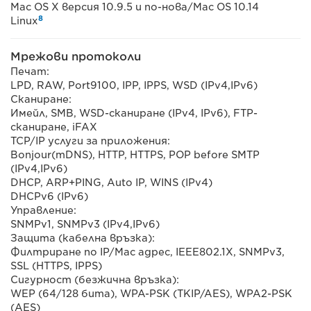
Mac OS X версия 10.9.5 и по-нова/Mac OS 10.14
8
Linux
Мрежови протоколи
Печат:
LPD, RAW, Port9100, IPP, IPPS, WSD (IPv4,IPv6)
Сканиране:
Имейл, SMB, WSD-сканиране (IPv4, IPv6), FTP-
сканиране, iFAX
TCP/IP услуги за приложения:
Bonjour(mDNS), HTTP, HTTPS, POP before SMTP
(IPv4,IPv6)
DHCP, ARP+PING, Auto IP, WINS (IPv4)
DHCPv6 (IPv6)
Управление:
SNMPv1, SNMPv3 (IPv4,IPv6)
Защита (кабелна връзка):
Филтриране по IP/Mac адрес, IEEE802.1X, SNMPv3,
SSL (HTTPS, IPPS)
Сигурност (безжична връзка):
WEP (64/128 бита), WPA-PSK (TKIP/AES), WPA2-PSK
(AES)