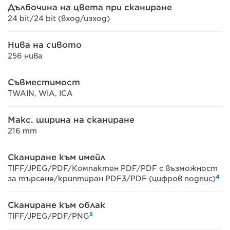
Дълбочина на цвета при сканиране
24 bit/24 bit (вход/изход)
Нива на сивото
256 нива
Съвместимост
TWAIN, WIA, ICA
Макс. ширина на сканиране
216 mm
Сканиране към имейл
TIFF/JPEG/PDF/Компактен PDF/PDF с възможност
4
за търсене/криптиран PDF3/PDF (цифров подпис)
Сканиране към облак
5
TIFF/JPEG/PDF/PNG