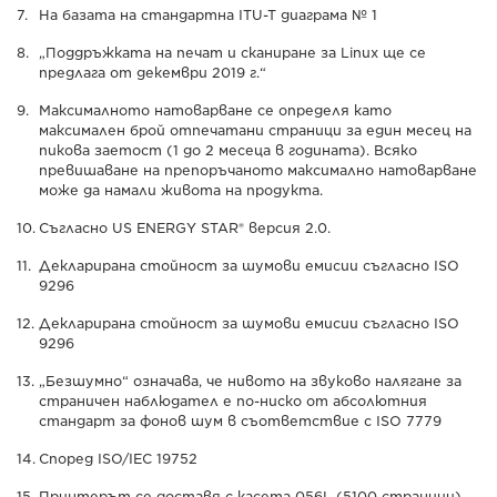
На базата на стандартна ITU-T диаграма № 1
„Поддръжката на печат и сканиране за Linux ще се
предлага от декември 2019 г.“
Максималното натоварване се определя като
максимален брой отпечатани страници за един месец на
пикова заетост (1 до 2 месеца в годината). Всяко
превишаване на препоръчаното максимално натоварване
може да намали живота на продукта.
Съгласно US ENERGY STAR® версия 2.0.
Декларирана стойност за шумови емисии съгласно ISO
9296
Декларирана стойност за шумови емисии съгласно ISO
9296
„Безшумно“ означава, че нивото на звуково налягане за
страничен наблюдател е по-ниско от абсолютния
стандарт за фонов шум в съответствие с ISO 7779
Според ISO/IEC 19752
Принтерът се доставя с касета 056L (5100 страници)