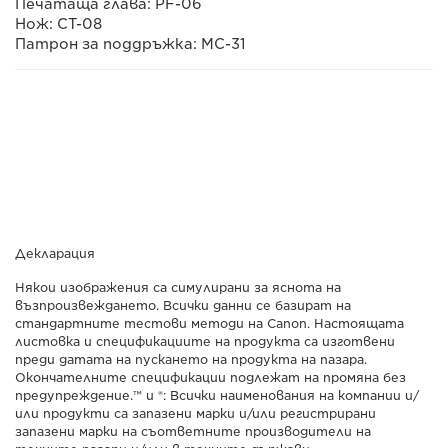
Печатаща глава: PF-06
Нож: CT-08
Патрон за поддръжка: MC-31
Декларация
Някои изображения са симулирани за яснота на
възпроизвеждането. Всички данни се базират на
стандартните тестови методи на Canon. Настоящата
листовка и спецификациите на продукта са изготвени
преди датата на пускането на продукта на пазара.
Окончателните спецификации подлежат на промяна без
предупреждение.™ и ®: Всички наименования на компании и/
или продукти са запазени марки и/или регистрирани
запазени марки на съответните производители на