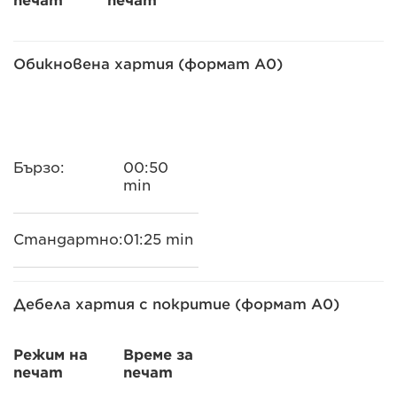
печат
печат
Обикновена хартия (формат A0)
Бързо:
00:50
min
Стандартно:
01:25 min
Дебела хартия с покритие (формат A0)
Режим на
Време за
печат
печат