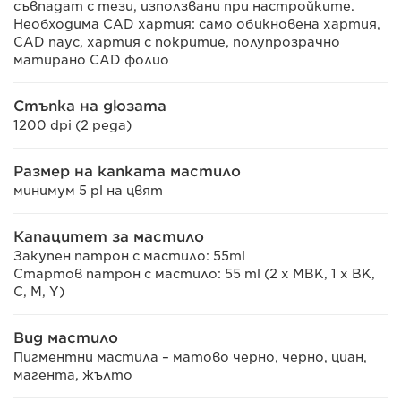
съвпадат с тези, използвани при настройките.
Необходима CAD хартия: само обикновена хартия,
CAD паус, хартия с покритие, полупрозрачно
матирано CAD фолио
Стъпка на дюзата
1200 dpi (2 реда)
Размер на капката мастило
минимум 5 pl на цвят
Капацитет за мастило
Закупен патрон с мастило: 55ml
Стартов патрон с мастило: 55 ml (2 x MBK, 1 x BK,
C, M, Y)
Вид мастило
Пигментни мастила – матово черно, черно, циан,
магента, жълто