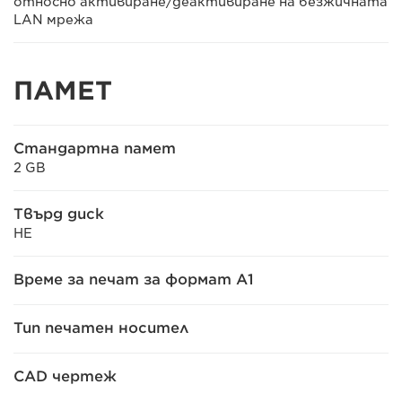
относно активиране/деактивиране на безжичната
LAN мрежа
ПАМЕТ
Стандартна памет
2 GB
Твърд диск
НЕ
Време за печат за формат A1
Тип печатен носител
CAD чертеж