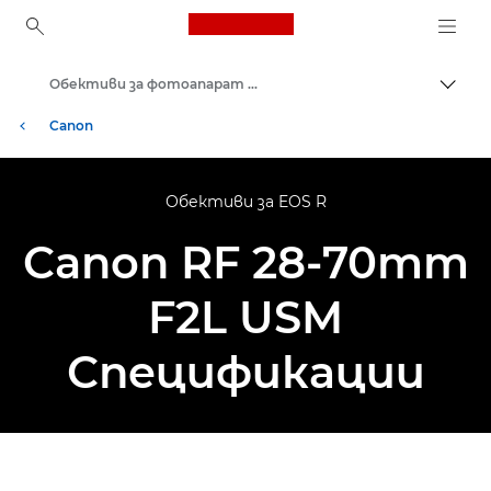
Canon Logo, back to ho
Обективи за фотоапарат Canon
Прев
Canon
Обективи за EOS R
Canon RF 28-70mm
F2L USM
Спецификации