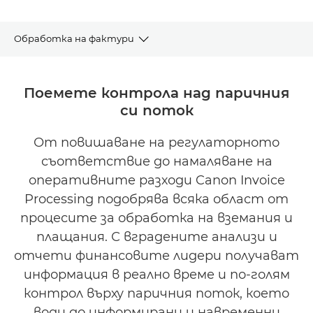
Обработка на фактури
ПРЕГЛЕД
Поемете контрола над паричния
си поток
КЛЮЧОВИ ПРЕДИМСТВА
От повишаване на регулаторното
БИЗНЕС СЛУЧАЙ ОТ ПРАКТИКАТА
съответствие до намаляване на
СЛУЧАЙ ОТ ПРАКТИКАТА
оперативните разходи Canon Invoice
Processing подобрява всяка област от
СВЪРЖЕТЕ СЕ С НАС
процесите за обработка на вземания и
плащания. С вградените анализи и
отчети финансовите лидери получават
информация в реално време и по-голям
контрол върху паричния поток, което
води до информирани и навременни