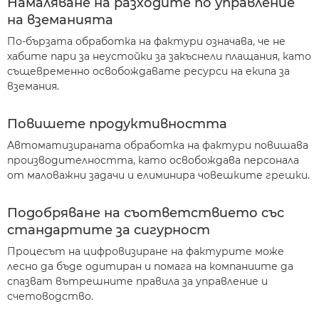
Намаляване на разходите по управление
на вземанията
По-бързата обработка на фактури означава, че не
хабите пари за неустойки за закъснели плащания, като
същевременно освобождавате ресурси на екипа за
вземания.
Повишете продуктивността
Автоматизираната обработка на фактури повишава
производителността, като освобождава персонала
от маловажни задачи и елиминира човешките грешки.
Подобряване на съответствието със
стандартите за сигурност
Процесът на цифровизиране на фактурите може
лесно да бъде одитиран и помага на компаниите да
спазват вътрешните правила за управление и
счетоводство.